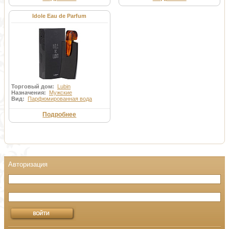
Idole Eau de Parfum
Торговый дом:
Lubin
Назначения:
Мужские
Вид:
Парфюмированная вода
Подробнее