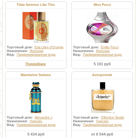
Tilda Swinton Like This
Miss Pucci
Торговый дом:
Etat Libre d'Orange
Торговый дом:
Emilio Pucci
Назначения:
Женские
Назначения:
Женские
Вид:
Парфюмированная вода
Вид:
Парфюмированная вода
Подробнее
5 101 руб
Mandarine Sultane
Autoportrait
Торговый дом:
Alexandre J
Торговый дом:
Olfactive Studio
Назначения:
Унисекс
Назначения:
Унисекс
Вид:
Парфюмированная вода
Вид:
Парфюмированная вода
5 434 руб
от 6 544 руб