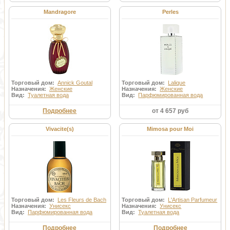
Mandragore
Perles
Торговый дом:
Annick Goutal
Торговый дом:
Lalique
Назначения:
Женские
Назначения:
Женские
Вид:
Туалетная вода
Вид:
Парфюмированная вода
Подробнее
от 4 657 руб
Vivacite(s)
Mimosa pour Moi
Торговый дом:
Les Fleurs de Bach
Торговый дом:
L'Artisan Parfumeur
Назначения:
Унисекс
Назначения:
Унисекс
Вид:
Парфюмированная вода
Вид:
Туалетная вода
Подробнее
Подробнее