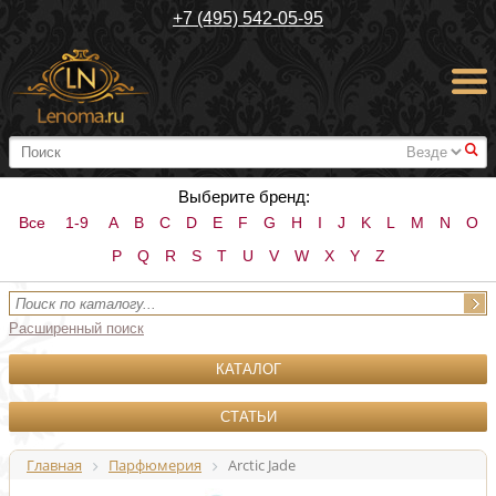
+7 (495) 542-05-95
#
Выберите бренд:
Все
1-9
A
B
C
D
E
F
G
H
I
J
K
L
M
N
O
P
Q
R
S
T
U
V
W
X
Y
Z
Расширенный поиск
КАТАЛОГ
СТАТЬИ
Главная
Парфюмерия
Arctic Jade