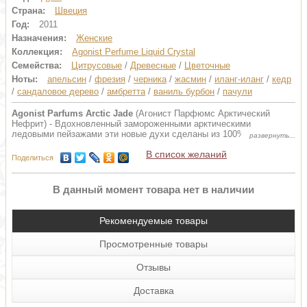
Страна:
Швеция
Год:
2011
Назначения:
Женские
Коллекция:
Agonist Perfume Liquid Crystal
Семейства:
Цитрусовые
/
Древесные
/
Цветочные
Ноты:
апельсин
/
фрезия
/
черника
/
жасмин
/
иланг-иланг
/
кедр
/
сандаловое дерево
/
амбретта
/
ваниль бурбон
/
пачули
Agonist Parfums Arctic Jade
(Агонист Парфюмс Арктический
Нефрит) - Вдохновленный замороженными арктическими
ледовыми пейзажами эти новые духи сделаны из 100%-ых
природных компонентов.
В список желаний
Верхние ноты: бразильский апельсин, белая фрезия, черника.
Поделиться
Ноты сердца: абсолют египетского жасмина, белыйелый кедр,
иланг-иланг Коморских островов, кедр.
Базовые ноты: индийское сандаловое дерево, амбретта, ваниль
В данный момент товара нет в наличии
Бурбон, индонезийский пачули.
Дизайнеры: Asa Jungnelius, Kosta Boda.
Измерения: Высота, Ширина, Длина - 12х14х9 см.
Рекомендуемые товары
Вес: приблизительно 1 кг.
Объем: 50 ml.
Просмотренные товары
Отзывы
Доставка