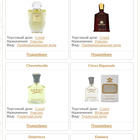
Торговый дом:
Creed
Торговый дом:
Creed
Назначения:
Унисекс
Назначения:
Унисекс
Вид:
Парфюмированная вода
Вид:
Парфюмированная вода
Подробнее
Подробнее
Chevrefeuille
Citrus Bigarrade
Торговый дом:
Creed
Торговый дом:
Creed
Назначения:
Унисекс
Назначения:
Мужские
Вид:
Туалетная вода
Вид:
Туалетная вода
Подробнее
Подробнее
Delphinus
Eladaria