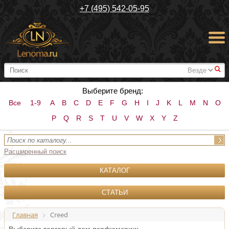
+7 (495) 542-05-95
#
Выберите бренд:
Все
1-9
A
B
C
D
E
F
G
H
I
J
K
L
M
N
O
P
Q
R
S
T
U
V
W
X
Y
Z
Расширенный поиск
КАТАЛОГ
СТАТЬИ
Главная
Creed