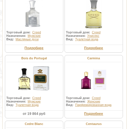
Торговый дом:
Creed
Торговый дом:
Creed
Назначения:
Мужские
Назначения:
Унисекс
Вид:
Масляные духи
Вид:
Туалетная вода
Подробнее
Подробнее
Bois du Portugal
Carmina
Торговый дом:
Creed
Торговый дом:
Creed
Назначения:
Мужские
Назначения:
Женские
Вид:
Туалетная вода
Вид:
Парфюмированная вода
от 19 864 руб
Подробнее
Cedre Blanc
Centaurus