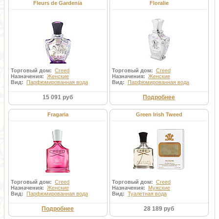
Fleurs de Gardenia
Floralie
Торговый дом:
Creed
Торговый дом:
Creed
Назначения:
Женские
Назначения:
Женские
Вид:
Парфюмированная вода
Вид:
Парфюмированная вода
15 091 руб
Подробнее
Fragaria
Green Irish Tweed
Торговый дом:
Creed
Торговый дом:
Creed
Назначения:
Женские
Назначения:
Мужские
Вид:
Парфюмированная вода
Вид:
Туалетная вода
Подробнее
28 189 руб