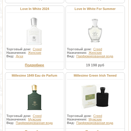
Love In White 2024
Love In White For Summer
Торговый дом:
Creed
Торговый дом:
Creed
Назначения:
Женские
Назначения:
Женские
Вид:
Духи
Вид:
Парфюмированная вода
Подробнее
19 198 руб
Millesime 1849 Eau de Parfum
Millesime Green Irish Tweed
Торговый дом:
Creed
Торговый дом:
Creed
Назначения:
Мужские
Назначения:
Мужские
Вид:
Парфюмированная вода
Вид:
Парфюмированная вода