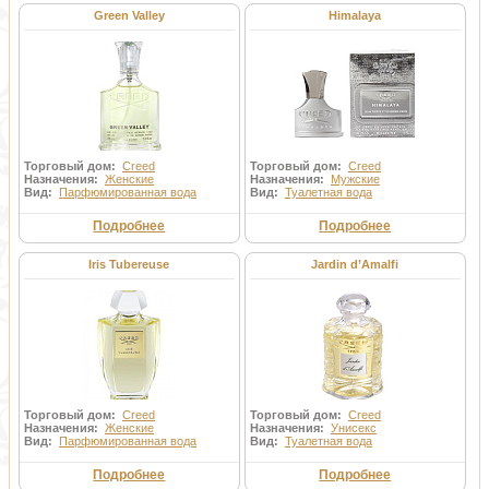
Green Valley
Himalaya
Торговый дом:
Creed
Торговый дом:
Creed
Назначения:
Женские
Назначения:
Мужские
Вид:
Парфюмированная вода
Вид:
Туалетная вода
Подробнее
Подробнее
Iris Tubereuse
Jardin d’Amalfi
Торговый дом:
Creed
Торговый дом:
Creed
Назначения:
Женские
Назначения:
Унисекс
Вид:
Парфюмированная вода
Вид:
Туалетная вода
Подробнее
Подробнее