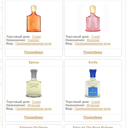
Торговый дом:
Creed
Торговый дом:
Creed
Назначения:
Унисекс
Назначения:
Женские
Вид:
Парфюмированная вода
Вид:
Парфюмированная вода
Подробнее
Подробнее
Epicea
Erolfa
Торговый дом:
Creed
Торговый дом:
Creed
Назначения:
Мужские
Назначения:
Мужские
Вид:
Парфюмированная вода
Вид:
Парфюмированная вода
Подробнее
Подробнее
Fantasia De Fleurs
Fleur de The Rose Bulgare