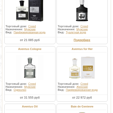
ингредиентов с классическими ароматами Creed.
Торговый дом:
Creed
Торговый дом:
Creed
Назначения:
Мужские
Назначения:
Мужские
Вид:
Парфюмированная вода
Вид:
Туалетная вода
от 21 085 руб
Подробнее
Aventus Cologne
Aventus for Her
Торговый дом:
Creed
Торговый дом:
Creed
Назначения:
Мужские
Назначения:
Женские
Вид:
Одеколон
Вид:
Парфюмированная вода
от 31 555 руб
от 22 972 руб
Aventus Oil
Baie de Genievre