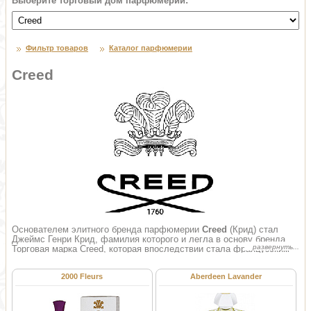
Выберите торговый дом парфюмерии:
Фильтр товаров
Каталог парфюмерии
Creed
Основателем элитного бренда парфюмерии
Creed
(Крид) стал
Джеймс Генри Крид, фамилия которого и легла в основу бренда.
Торговая марка Creed, которая впоследствии стала французским
брендом, возникла в Лондоне. Основным видом деятельности
Джеймса Крида была парфюмерия того времени. Он привозил
2000 Fleurs
Aberdeen Lavander
ароматические смолы и различные эссенции из восточных стран и
предлагал всем желающим купить парфюм, созданный из этих
эссенций. В те далёкие времена женская парфюмерия, равно как и
мужская парфюмерия являли собой один, цельный аромат, и