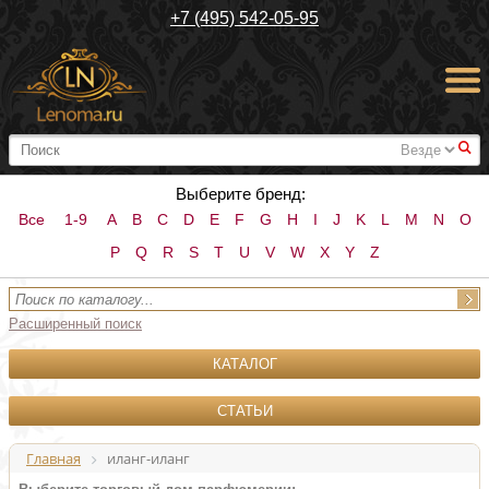
+7 (495) 542-05-95
#
Выберите бренд:
Все
1-9
A
B
C
D
E
F
G
H
I
J
K
L
M
N
O
P
Q
R
S
T
U
V
W
X
Y
Z
Расширенный поиск
КАТАЛОГ
СТАТЬИ
Главная
иланг-иланг