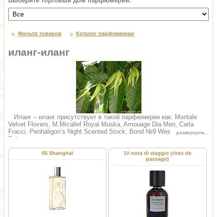
Выберите торговый дом парфюмерии:
Фильтр товаров
Каталог парфюмерии
иланг-иланг
Иланг – иланг присутствует в такой парфюмерии как: Montale
Velvet Flovers, M.Micallef Royal Muska, Amouage Dia Men, Carla
Fracci, Penhaligon’s Night Scented Stock, Bond №9 West Side, Renne
Tuberose.
Иланг-Иланг (латинское название – Cananga odorata) – это
большое вечнозеленое тропическое дерево семейства анноновых
05 Shanghai
1# nota di viaggio (rites de
passage)
(Annonaceae), до 30 метров в высоту, с «плакучими» ветвями и
ароматными цветами, запах которых ощущается на расстоянии 30-
40 метров, а при легком дуновении ветра – намного дальше.
Родом оно из Индонезии, широко распространено на Филиппинаx и
Полинезийских островах. Выращивают Иланг-Иланг из семян,
сеянцы зацветают уже на 3-4 год. Cам же цветок вызревает около
3 недель, меняя цвет от бледно-салатового к желто-зеленому,
лимонному, и затем насыщенно-желтому, перезревшие цветы