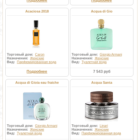
Подробнее
Подробнее
Acaciosa 2018
Acqua di Gio
Торговый дом:
Caron
Торговый дом:
Giorgio Armani
Назначения:
Женские
Назначения:
Женские
Вид:
Парфюмированная вода
Вид:
Туалетная вода
Подробнее
7 543 руб
Acqua di Gioia eau fraiche
Acqua Santa
Торговый дом:
Giorgio Armani
Торговый дом:
Linari
Назначения:
Женские
Назначения:
Женские
Вид:
Туалетная вода
Вид:
Парфюмированная вода