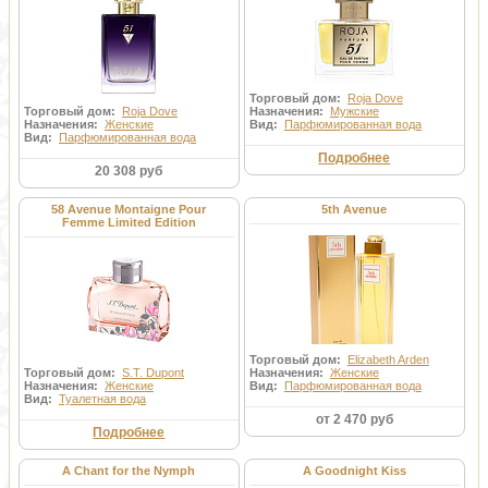
Торговый дом:
Roja Dove
Торговый дом:
Roja Dove
Назначения:
Мужские
Назначения:
Женские
Вид:
Парфюмированная вода
Вид:
Парфюмированная вода
Подробнее
20 308 руб
58 Avenue Montaigne Pour
5th Avenue
Femme Limited Edition
Торговый дом:
Elizabeth Arden
Торговый дом:
S.T. Dupont
Назначения:
Женские
Назначения:
Женские
Вид:
Парфюмированная вода
Вид:
Туалетная вода
от 2 470 руб
Подробнее
A Chant for the Nymph
A Goodnight Kiss