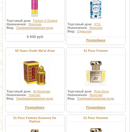
Торговый дом:
Parfum d’ Empire
Назначения:
Женские
Торговый дом:
4711
Вид:
Парфюмированная вода
Назначения:
Женские
Вид:
Одеколон
6 940 руб
Подробнее
50 Years Oudh Ma’al Attar
51 Pour Femme
Торговый дом:
Al Haramain
Торговый дом:
Roja Dove
Назначения:
Унисекс
Назначения:
Женские
Вид:
Парфюмированная вода
Вид:
Парфюмированная вода
Подробнее
Подробнее
51 Pour Femme Essence De
51 Pour Homme
Parfum