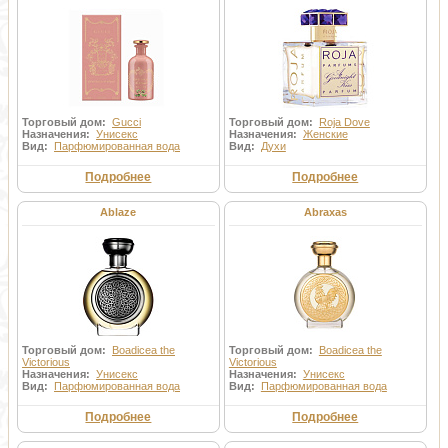
Торговый дом:
Gucci
Торговый дом:
Roja Dove
Назначения:
Унисекс
Назначения:
Женские
Вид:
Парфюмированная вода
Вид:
Духи
Подробнее
Подробнее
Ablaze
Abraxas
Торговый дом:
Boadicea the
Торговый дом:
Boadicea the
Victorious
Victorious
Назначения:
Унисекс
Назначения:
Унисекс
Вид:
Парфюмированная вода
Вид:
Парфюмированная вода
Подробнее
Подробнее