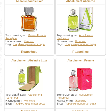
Absolue pour le Soir
Absolument Absinthe
Торговый дом:
Maison Francis
Торговый дом:
Absolument
Kurkdjian
Parfumeur
Назначения:
Унисекс
Назначения:
Женские
Вид:
Парфюмированная вода
Вид:
Парфюмированная вода
Подробнее
Подробнее
Absolument Absinthe Luxe
Absolument Femme
Торговый дом:
Absolument
Торговый дом:
Absolument
Parfumeur
Parfumeur
Назначения:
Женские
Назначения:
Женские
Вид:
Парфюмированная вода
Вид:
Парфюмированная вода