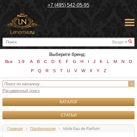
+7 (495) 542-05-95
#
Выберите бренд:
Все
1-9
A
B
C
D
E
F
G
H
I
J
K
L
M
N
O
P
Q
R
S
T
U
V
W
X
Y
Z
Расширенный поиск
КАТАЛОГ
СТАТЬИ
Главная
Парфюмерия
Idole Eau de Parfum