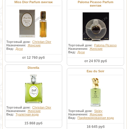
Miss Dior Parfum винтаж
Paloma Picasso Parfum
винтаж
Торговый дом:
Christian Dior
Назначения:
Женские
Торговый дом:
Paloma Picasso
Вид:
Духи
Назначения:
Женские
Вид:
Духи
от 12 760 руб
от 24 970 руб
Diorella
Eau du Soir
Торговый дом:
Christian Dior
Назначения:
Женские
Торговый дом:
Sisley
Вид:
Туалетная вода
Назначения:
Женские
Вид:
Парфюмированная вода
15 868 руб
16 645 руб