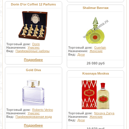
Dorin D’or Coffret 12 Parfums
Shalimar Винтаж
Торговый дом:
Dorin
Назначения:
Унисекс
Торговый дом:
Guerlain
Вид:
Парфюмерные наборы
Назначения:
Женские
Вид:
Духи
Подробнее
26 080 руб
Gold Diva
Krasnaya Moskva
Торговый дом:
Roberto Verino
Назначения:
Унисекс
Торговый дом:
Novaya Zarya
Вид:
Парфюмированная вода
Назначения:
Женские
Вид:
Духи
Подробнее