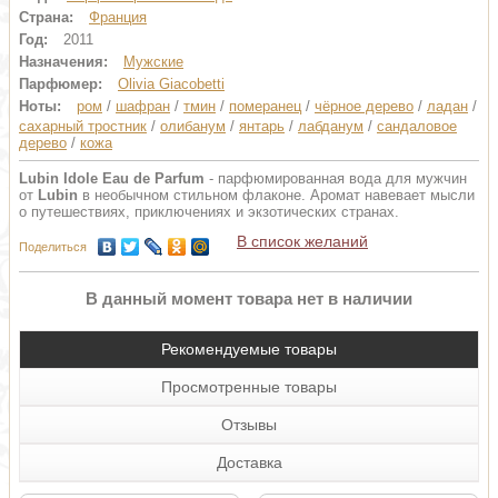
Страна:
Франция
Год:
2011
Назначения:
Мужские
Парфюмер:
Olivia Giacobetti
Ноты:
ром
/
шафран
/
тмин
/
померанец
/
чёрное дерево
/
ладан
/
сахарный тростник
/
олибанум
/
янтарь
/
лабданум
/
сандаловое
дерево
/
кожа
Lubin Idole Eau de Parfum
- парфюмированная вода для мужчин
от
Lubin
в необычном стильном флаконе. Аромат навевает мысли
о путешествиях, приключениях и экзотических странах.
В список желаний
Поделиться
В данный момент товара нет в наличии
Рекомендуемые товары
Просмотренные товары
Отзывы
Доставка