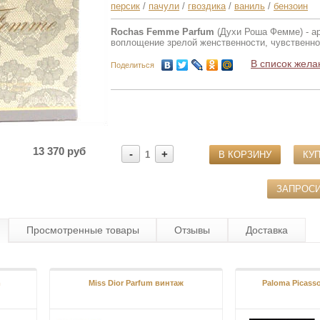
персик
/
пачули
/
гвоздика
/
ваниль
/
бензоин
Rochas Femme Parfum
(Духи Роша Фемме) - а
воплощение зрелой женственности, чувственнос
В список жела
Поделиться
13 370 руб
-
+
1
В КОРЗИНУ
КУП
ЗАПРОС
Просмотренные товары
Отзывы
Доставка
m
Miss Dior Parfum винтаж
Paloma Picass