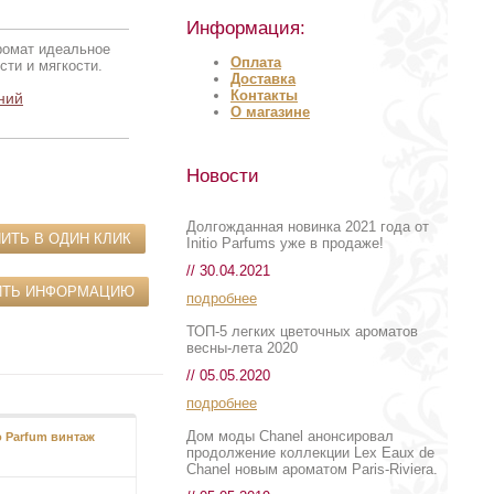
Информация:
ромат идеальное
Оплата
ти и мягкости.
Доставка
Контакты
ний
О магазине
Новости
Долгожданная новинка 2021 года от
ИТЬ В ОДИН КЛИК
Initio Parfums уже в продаже!
// 30.04.2021
ИТЬ ИНФОРМАЦИЮ
подробнее
ТОП-5 легких цветочных ароматов
весны-лета 2020
// 05.05.2020
подробнее
Дом моды Chanel анонсировал
o Parfum винтаж
Eau du Soir
продолжение коллекции Lex Eaux de
Chanel новым ароматом Paris-Riviera.