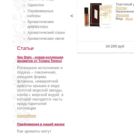
Торговый 
Одеколон
Rochas
Парфюмерные
Назначени
<
Женские
наборы
Вид:
Духи
Ароматические
диффузоры
Ароматический спреи
Ароматические свечи
34 200 руб
Статьи
Sea Stars - новая коллекция
ароматов от Tiziana Terenzi
Роскошное исполнение и
подача – лаконичная,
изящная форма
флакона, невероятной
красоты крышка в виде
золотой морской звезды,
колба с морской водой, в
которой находится часть
представителей
коллекции.
подробнее
Парфюмерия в нашей жизни
Как ароматы могут