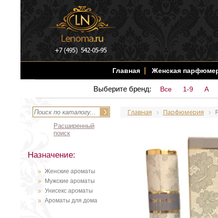
Главная
Женская парфюме
Выберите бренд:
Все
1-9
A
Главная
Парфюмерия
Расширенный
поиск
Назначение:
Женские ароматы
Мужские ароматы
Унисекс ароматы
Ароматы для дома