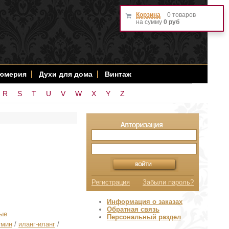
Корзина
0 товаров
на сумму
0 руб
фюмерия
Духи для дома
Винтаж
R
S
T
U
V
W
X
Y
Z
Регистрация
Забыли пароль?
Информация о заказах
Обратная связь
ые
Персональный раздел
тмин
/
иланг-иланг
/