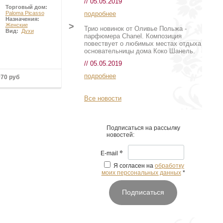
// 05.05.2019
Торговый дом:
Торговый дом:
подробнее
Paloma Picasso
Sisley
Назначения:
Назначения:
>
Женские
Женские
Трио новинок от Оливье Польжа -
Вид:
Духи
Вид:
парфюмера Chanel. Композиция
Парфюмированная
повествует о любимых местах отдыха
вода
основательницы дома Коко Шанель.
// 05.05.2019
подробнее
970 руб
16 645 руб
Все новости
Подписаться на рассылку
новостей:
*
E-mail
Я согласен на
обработку
моих персональных данных
*
Подписаться