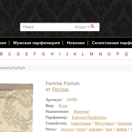
#
рия
Мужская парфюмерия
Новинки
Селективная пар
B
C
D
E
F
G
H
I
J
K
L
M
N
O
P
Q
Femme Parfum
Femme Parfum
от
Rochas
Артикул:
14793
Вид:
Духи
Назначения:
Женские
Парфюмер:
Edmond Roudnitska
Семейства:
Цветочные
/
Фруктовые
/
Шипров
Ноты:
мускус
/
роза
/
жасмин
/
мох
/
амбра
/