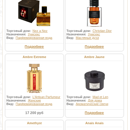
Торговый дом:
Nez a Nez
Торговый дом:
Christian Dior
Назначения:
Унисекс
Назначения:
Унисекс
Вид:
Парфюмированная вода
Вид:
Масляные духи
Подробнее
Подробнее
Ambre Extreme
Ambre Jaune
Торговый дом:
L'Artisan Parfumeur
Торговый дом:
Mad et Len
Назначения:
Женские
Назначения:
Для дома
Вид:
Парфюмированная вода
Вид:
Ароматические свечи
17 200 руб
Подробнее
Amethyst
Anais Anais