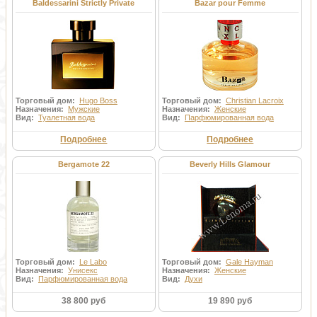
Baldessarini Strictly Private
Bazar pour Femme
Торговый дом:
Hugo Boss
Торговый дом:
Christian Lacroix
Назначения:
Мужские
Назначения:
Женские
Вид:
Туалетная вода
Вид:
Парфюмированная вода
Подробнее
Подробнее
Bergamote 22
Beverly Hills Glamour
Торговый дом:
Le Labo
Торговый дом:
Gale Hayman
Назначения:
Унисекс
Назначения:
Женские
Вид:
Парфюмированная вода
Вид:
Духи
38 800 руб
19 890 руб