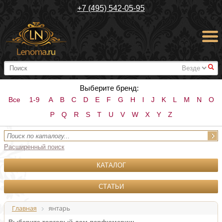
+7 (495) 542-05-95
#
Выберите бренд:
Все
1-9
A
B
C
D
E
F
G
H
I
J
K
L
M
N
O
P
Q
R
S
T
U
V
W
X
Y
Z
Расширенный поиск
КАТАЛОГ
СТАТЬИ
Главная
янтарь