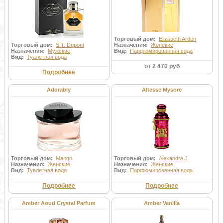
Торговый дом:
Elizabeth Arden
Торговый дом:
S.T. Dupont
Назначения:
Женские
Назначения:
Мужские
Вид:
Парфюмированная вода
Вид:
Туалетная вода
от 2 470 руб
Подробнее
Adorably
Altesse Mysore
Торговый дом:
Mango
Торговый дом:
Alexandre J
Назначения:
Женские
Назначения:
Женские
Вид:
Туалетная вода
Вид:
Парфюмированная вода
Подробнее
Подробнее
Amber Aoud Crystal Parfum
Amber Vanilla