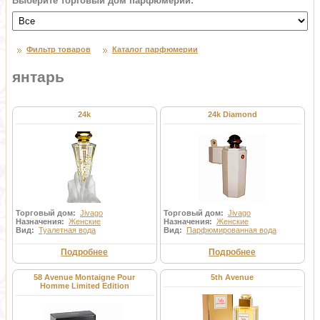
Выберите торговый дом парфюмерии:
Фильтр товаров
Каталог парфюмерии
янтарь
24k
24k Diamond
Торговый дом:
Jivago
Торговый дом:
Jivago
Назначения:
Женские
Назначения:
Женские
Вид:
Туалетная вода
Вид:
Парфюмированная вода
Подробнее
Подробнее
58 Avenue Montaigne Pour
5th Avenue
Homme Limited Edition