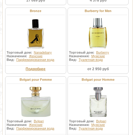
17 089 руб
4 378 руб
Bronze
Burberry for Men
Торговый дом:
Nanadebary
Торговый дом:
Burberry
Назначения:
Женские
Назначения:
Мужские
Вид:
Парфюмированная вода
Вид:
Туалетная вода
Подробнее
от 2 950 руб
Bvlgari pour Femme
Bvlgari pour Homme
Торговый дом:
Bvlgari
Торговый дом:
Bvlgari
Назначения:
Женские
Назначения:
Мужские
Вид:
Парфюмированная вода
Вид:
Туалетная вода