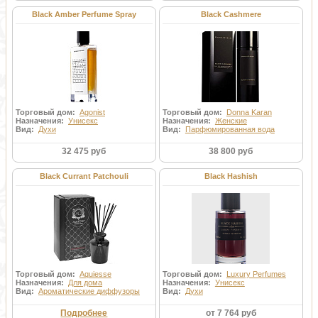
Black Amber Perfume Spray
Black Cashmere
Торговый дом:
Agonist
Торговый дом:
Donna Karan
Назначения:
Унисекс
Назначения:
Женские
Вид:
Духи
Вид:
Парфюмированная вода
32 475 руб
38 800 руб
Black Currant Patchouli
Black Hashish
Торговый дом:
Aquiesse
Торговый дом:
Luxury Perfumes
Назначения:
Для дома
Назначения:
Унисекс
Вид:
Ароматические диффузоры
Вид:
Духи
Подробнее
от 7 764 руб