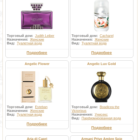
Торговый дом:
Judith Leiber
Торговый дом:
Cacharel
Назначения:
Женские
Назначения:
Женские
Вид:
Туалетная вода
Вид:
Туалетная вода
Подробнее
Подробнее
Angelic Flower
Angelic Lux Gold
Торговый дом:
Esteban
Торговый дом:
Boadicea the
Назначения:
Женские
Victorious
Вид:
Туалетная вода
Назначения:
Унисекс
Вид:
Парфюмированная вода
Подробнее
Подробнее
Aria di Capri
Armani Prive Ambre Soie