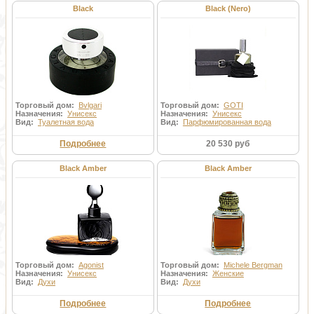
Black
Black (Nero)
Торговый дом:
Bvlgari
Торговый дом:
GOTI
Назначения:
Унисекс
Назначения:
Унисекс
Вид:
Туалетная вода
Вид:
Парфюмированная вода
Подробнее
20 530 руб
Black Amber
Black Amber
Торговый дом:
Agonist
Торговый дом:
Michele Bergman
Назначения:
Унисекс
Назначения:
Женские
Вид:
Духи
Вид:
Духи
Подробнее
Подробнее