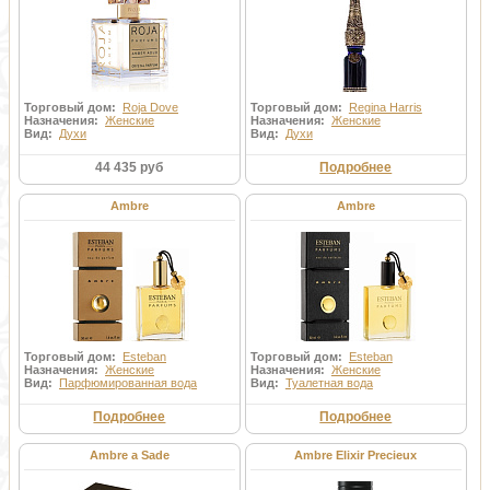
Торговый дом:
Roja Dove
Торговый дом:
Regina Harris
Назначения:
Женские
Назначения:
Женские
Вид:
Духи
Вид:
Духи
44 435 руб
Подробнее
Ambre
Ambre
Торговый дом:
Esteban
Торговый дом:
Esteban
Назначения:
Женские
Назначения:
Женские
Вид:
Парфюмированная вода
Вид:
Туалетная вода
Подробнее
Подробнее
Ambre a Sade
Ambre Elixir Precieux