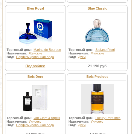
Bleu Royal
Blue Classic
Торговый дом:
Marina de Bourbon
Торговый дом:
Stefano Ricci
Назначения:
Женские
Назначения:
Мужские
Вид:
Парфюмированная вода
Вид:
Духи
Подробнее
21 196 руб
Bois Dore
Bois Precious
Торговый дом:
Van Cleef & Arpels
Торговый дом:
Luxury Perfumes
Назначения:
Унисекс
Назначения:
Унисекс
Вид:
Парфюмированная вода
Вид:
Духи