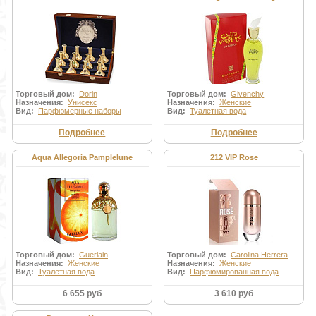
Торговый дом:
Dorin
Торговый дом:
Givenchy
Назначения:
Унисекс
Назначения:
Женские
Вид:
Парфюмерные наборы
Вид:
Туалетная вода
Подробнее
Подробнее
Aqua Allegoria Pamplelune
212 VIP Rose
Торговый дом:
Guerlain
Торговый дом:
Carolina Herrera
Назначения:
Женские
Назначения:
Женские
Вид:
Туалетная вода
Вид:
Парфюмированная вода
6 655 руб
3 610 руб