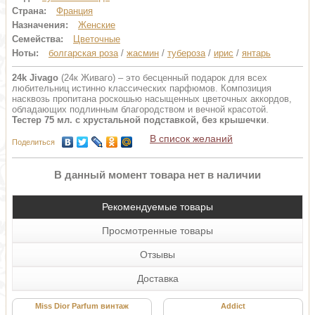
Страна:
Франция
Назначения:
Женские
Семейства:
Цветочные
Ноты:
болгарская роза
/
жасмин
/
тубероза
/
ирис
/
янтарь
24k Jivago
(24к Живаго) – это бесценный подарок для всех
любительниц истинно классических парфюмов. Композиция
насквозь пропитана роскошью насыщенных цветочных аккордов,
обладающих подлинным благородством и вечной красотой.
Тестер 75 мл. с хрустальной подставкой, без крышечки
.
В список желаний
Поделиться
В данный момент товара нет в наличии
Рекомендуемые товары
Просмотренные товары
Отзывы
Доставка
Miss Dior Parfum винтаж
Addict