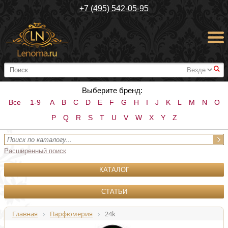
+7 (495) 542-05-95
#
Выберите бренд:
Все
1-9
A
B
C
D
E
F
G
H
I
J
K
L
M
N
O
P
Q
R
S
T
U
V
W
X
Y
Z
Расширенный поиск
КАТАЛОГ
СТАТЬИ
Главная
Парфюмерия
24k