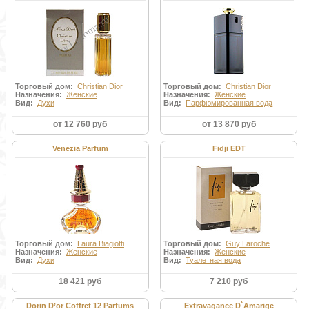
Торговый дом:
Christian Dior
Торговый дом:
Christian Dior
Назначения:
Женские
Назначения:
Женские
Вид:
Духи
Вид:
Парфюмированная вода
от 12 760 руб
от 13 870 руб
Venezia Parfum
Fidji EDT
Торговый дом:
Laura Biagiotti
Торговый дом:
Guy Laroche
Назначения:
Женские
Назначения:
Женские
Вид:
Духи
Вид:
Туалетная вода
18 421 руб
7 210 руб
Dorin D’or Coffret 12 Parfums
Extravagance D`Amarige