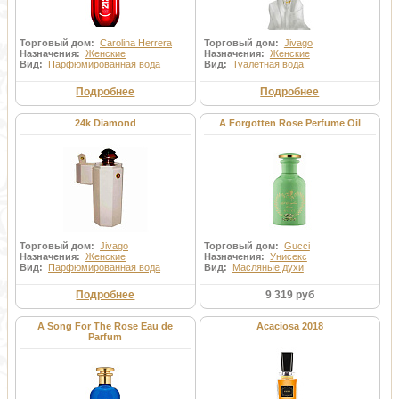
одно столетие здесь выращивают розы и изготавливают по особой
технологии эфирное масло. Секрет качества болгарского розового
масла заключается в использовании двойной дистилляции при его
изготовлении. В результате получается драгоценная субстанция,
Торговый дом:
Carolina Herrera
Торговый дом:
Jivago
которая не имеет аналогов. Не удивительно, что розовое масло из
Назначения:
Женские
Назначения:
Женские
Вид:
Парфюмированная вода
Вид:
Туалетная вода
Болгарии экспортируется во многие страны мира. Даже
французские парфюмеры используют его в своей косметике.
Подробнее
Подробнее
24k Diamond
A Forgotten Rose Perfume Oil
Торговый дом:
Jivago
Торговый дом:
Gucci
Назначения:
Женские
Назначения:
Унисекс
Вид:
Парфюмированная вода
Вид:
Масляные духи
Подробнее
9 319 руб
A Song For The Rose Eau de
Acaciosa 2018
Parfum