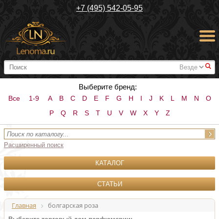
+7 (495) 542-05-95
#
Выберите бренд:
Все
1-9
A
B
C
D
E
F
G
H
I
J
K
L
M
N
O
P
Q
R
S
T
U
V
W
X
Y
Z
Расширенный поиск
КАТАЛОГ
СТАТЬИ
Главная
болгарская роза