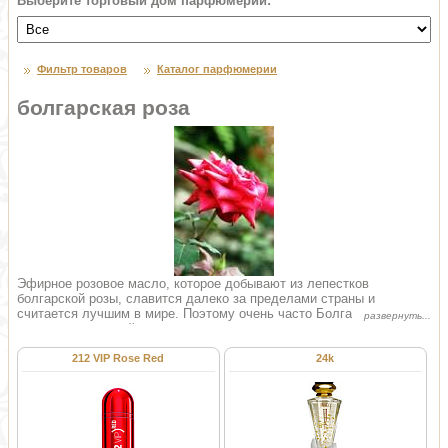
Выберите торговый дом парфюмерии:
Фильтр товаров
Каталог парфюмерии
болгарская роза
Эфирное розовое масло, которое добывают из лепестков
болгарской розы, славится далеко за пределами страны и
считается лучшим в мире. Поэтому очень часто Болгарию
называют «страной роз», а цветок розы является одним из
символов этой страны. О нем поют песни и слагают легенды, его
изображение можно найти на стенах домов и на вышитых
212 VIP Rose Red
24k
национальных рубахах. Роза является атрибутом многих народных
болгарских обрядов. Впервые роза была завезена в Болгарию еще
в 17 веке турками из Индии через Персию и Сирию. Тогда в
Казанлыкской долине были высажены тысячи черенков роз
заботливо привезенных из дальних стран. С тех пор вот уже не