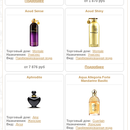
Подробнее
от 1 870 руб
Aoud Sense
Aoud Shiny
Торговый дом:
Montale
Торговый дом:
Montale
Назначения:
Унисекс
Назначения:
Унисекс
Вид:
Парфюмированная вода
Вид:
Парфюмированная вода
от 7 876 руб
Подробнее
Aphrodite
Aqua Allegoria Forte
Mandarine Basilic
Торговый дом:
Ajne
Назначения:
Женские
Торговый дом:
Guerlain
Вид:
Духи
Назначения:
Женские
Вид:
Парфюмированная вода