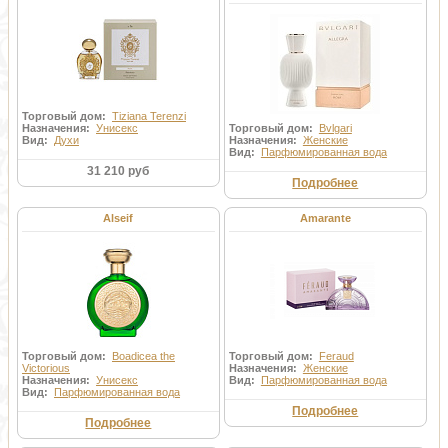
Торговый дом:
Tiziana Terenzi
Назначения:
Унисекс
Торговый дом:
Bvlgari
Вид:
Духи
Назначения:
Женские
Вид:
Парфюмированная вода
31 210 руб
Подробнее
Alseif
Amarante
Торговый дом:
Boadicea the
Торговый дом:
Feraud
Victorious
Назначения:
Женские
Назначения:
Унисекс
Вид:
Парфюмированная вода
Вид:
Парфюмированная вода
Подробнее
Подробнее