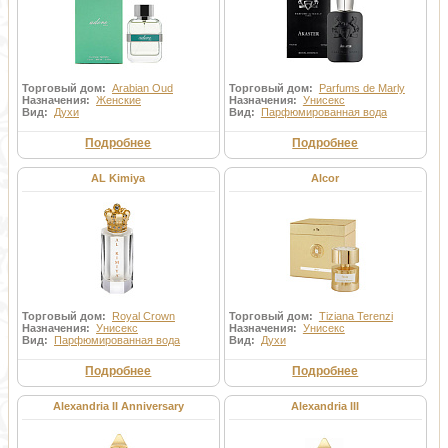
Торговый дом:
Arabian Oud
Торговый дом:
Parfums de Marly
Назначения:
Женские
Назначения:
Унисекс
Вид:
Духи
Вид:
Парфюмированная вода
Подробнее
Подробнее
AL Kimiya
Alcor
Торговый дом:
Royal Crown
Торговый дом:
Tiziana Terenzi
Назначения:
Унисекс
Назначения:
Унисекс
Вид:
Парфюмированная вода
Вид:
Духи
Подробнее
Подробнее
Alexandria II Anniversary
Alexandria III