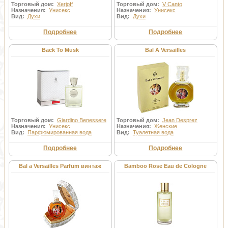
Торговый дом:
Xerjoff
Торговый дом:
V Canto
Назначения:
Унисекс
Назначения:
Унисекс
Вид:
Духи
Вид:
Духи
Подробнее
Подробнее
Back To Musk
Bal A Versailles
Торговый дом:
Giardino Benessere
Торговый дом:
Jean Desprez
Назначения:
Унисекс
Назначения:
Женские
Вид:
Парфюмированная вода
Вид:
Туалетная вода
Подробнее
Подробнее
Bal a Versailles Parfum винтаж
Bamboo Rose Eau de Cologne