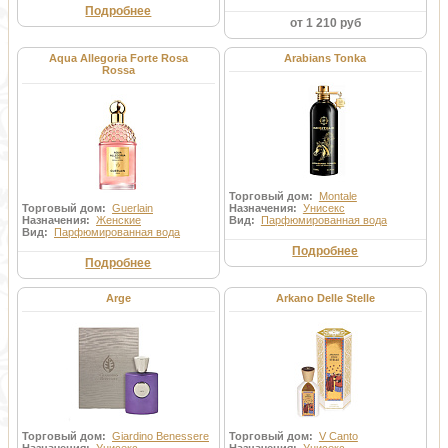
Подробнее
от 1 210 руб
Aqua Allegoria Forte Rosa
Arabians Tonka
Rossa
Торговый дом:
Montale
Торговый дом:
Guerlain
Назначения:
Унисекс
Назначения:
Женские
Вид:
Парфюмированная вода
Вид:
Парфюмированная вода
Подробнее
Подробнее
Arge
Arkano Delle Stelle
Торговый дом:
Giardino Benessere
Торговый дом:
V Canto