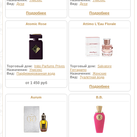
Назначения:
Унисекс
Назначения:
Унисекс
Вид:
Духи
Вид:
Духи
Подробнее
Подробнее
Atomic Rose
Attimo L'Eau Florale
Торговый дом:
Initio Parfums Prives
Торговый дом:
Salvatore
Назначения:
Унисекс
Ferragamo
Вид:
Парфюмированная вода
Назначения:
Женские
Вид:
Туалетная вода
от 1 450 руб
Подробнее
Aurum
B.B.