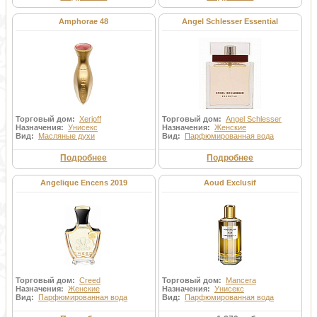
Amphorae 48
Angel Schlesser Essential
Торговый дом:
Xerjoff
Торговый дом:
Angel Schlesser
Назначения:
Унисекс
Назначения:
Женские
Вид:
Масляные духи
Вид:
Парфюмированная вода
Подробнее
Подробнее
Angelique Encens 2019
Aoud Exclusif
Торговый дом:
Creed
Торговый дом:
Mancera
Назначения:
Женские
Назначения:
Унисекс
Вид:
Парфюмированная вода
Вид:
Парфюмированная вода