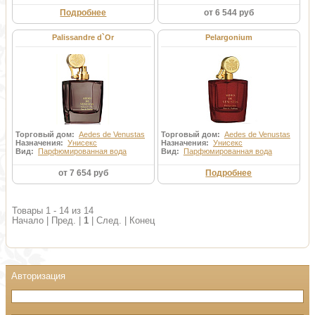
Подробнее
от 6 544 руб
Palissandre d`Or
Pelargonium
Торговый дом:
Aedes de Venustas
Торговый дом:
Aedes de Venustas
Назначения:
Унисекс
Назначения:
Унисекс
Вид:
Парфюмированная вода
Вид:
Парфюмированная вода
от 7 654 руб
Подробнее
Товары 1 - 14 из 14
Начало | Пред. |
1
| След. | Конец