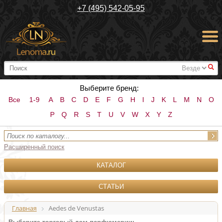
+7 (495) 542-05-95
#
Выберите бренд:
Все
1-9
A
B
C
D
E
F
G
H
I
J
K
L
M
N
O
P
Q
R
S
T
U
V
W
X
Y
Z
Расширенный поиск
КАТАЛОГ
СТАТЬИ
Главная
Aedes de Venustas