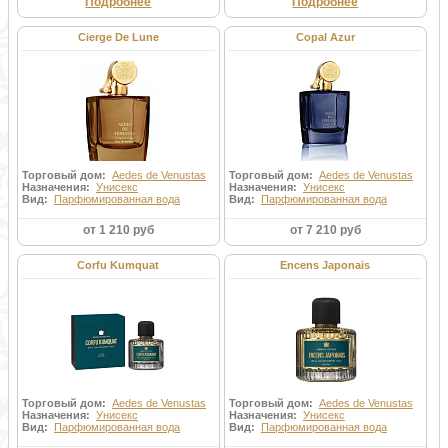
Подробнее
Подробнее
Cierge De Lune
Copal Azur
Торговый дом:
Aedes de Venustas
Торговый дом:
Aedes de Venustas
Назначения:
Унисекс
Назначения:
Унисекс
Вид:
Парфюмированная вода
Вид:
Парфюмированная вода
от 1 210 руб
от 7 210 руб
Corfu Kumquat
Encens Japonais
Торговый дом:
Aedes de Venustas
Торговый дом:
Aedes de Venustas
Назначения:
Унисекс
Назначения:
Унисекс
Вид:
Парфюмированная вода
Вид:
Парфюмированная вода