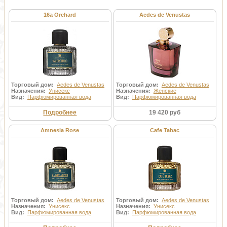
Художественная Галерея, специализирующаяся на продаже
утонченных и изысканых ароматов. Облаченный в Бургундии
16a Orchard
Aedes de Venustas
красного цвета, роскошный бутик, внутренняя отделка которого,
создаёт впечатление прикосновения к прошлому, где бархатная
парча и люстры смешиваются с изобилием в зеленых растений,
демонстрируя драгоценный товар. Aedes de Venustas на
протяжении многих лет развился, как первоклассный источник
авангардных ароматов для всех дизайнеров моды, любителей
духов и видных деятелей, а так же звезд Лив Тайлор, Джессика
Паркер и Хью Джекман.
Торговый дом:
Aedes de Venustas
Торговый дом:
Aedes de Venustas
Назначения:
Унисекс
Назначения:
Женские
Вид:
Парфюмированная вода
Вид:
Парфюмированная вода
Подробнее
19 420 руб
Amnesia Rose
Cafe Tabac
Торговый дом:
Aedes de Venustas
Торговый дом:
Aedes de Venustas
Назначения:
Унисекс
Назначения:
Унисекс
Вид:
Парфюмированная вода
Вид:
Парфюмированная вода