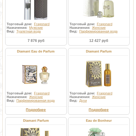
Торговый дом:
Fragonard
Торговый дом:
Fragonard
Назначения:
Мужские
Назначения:
Женские
Вид:
Туалетная вода
Вид:
Парфюмированная вода
7 876 руб
12 427 руб
Diamant Eau de Parfum
Diamant Parfum
Торговый дом:
Fragonard
Торговый дом:
Fragonard
Назначения:
Женские
Назначения:
Женские
Вид:
Парфюмированная вода
Вид:
Духи
Подробнее
Подробнее
Diamant Parfum
Eau de Bonheur