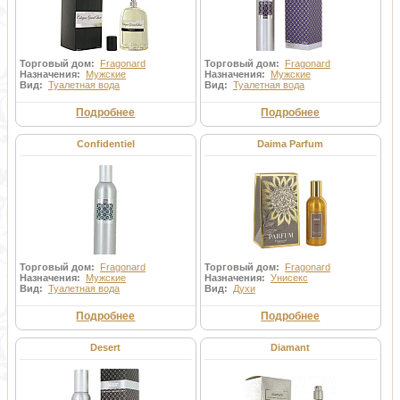
Торговый дом:
Fragonard
Торговый дом:
Fragonard
Назначения:
Мужские
Назначения:
Мужские
Вид:
Туалетная вода
Вид:
Туалетная вода
Подробнее
Подробнее
Confidentiel
Daima Parfum
Торговый дом:
Fragonard
Торговый дом:
Fragonard
Назначения:
Мужские
Назначения:
Унисекс
Вид:
Туалетная вода
Вид:
Духи
Подробнее
Подробнее
Desert
Diamant