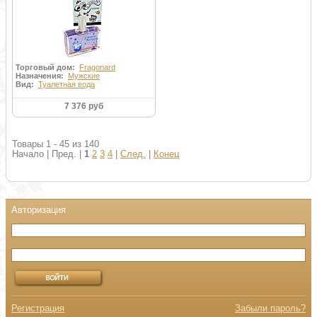
Торговый дом:
Fragonard
Назначения:
Мужские
Вид:
Туалетная вода
7 376 руб
Товары 1 - 45 из 140
Начало | Пред. |
1
2
3
4
|
След.
|
Конец
Регистрация
Забыли пароль?