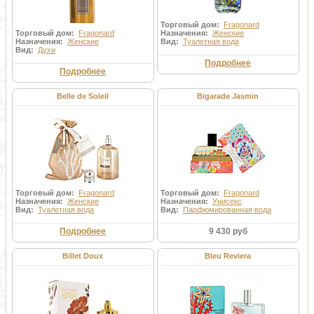
Торговый дом:
Fragonard
Торговый дом:
Fragonard
Назначения:
Женские
Назначения:
Женские
Вид:
Туалетная вода
Вид:
Духи
Подробнее
Подробнее
Belle de Soleil
Bigarade Jasmin
Торговый дом:
Fragonard
Торговый дом:
Fragonard
Назначения:
Женские
Назначения:
Унисекс
Вид:
Туалетная вода
Вид:
Парфюмированная вода
Подробнее
9 430 руб
Billet Doux
Bleu Reviera