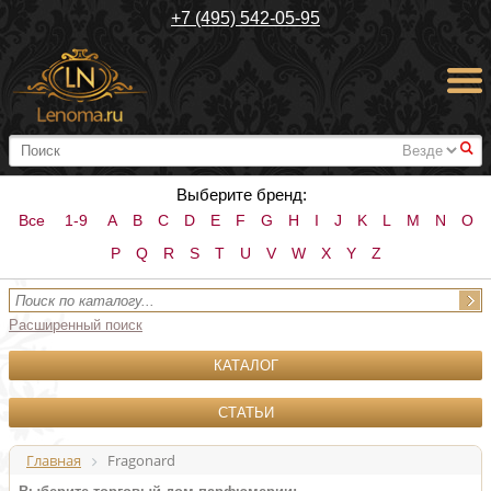
+7 (495) 542-05-95
#
Выберите бренд:
Все
1-9
A
B
C
D
E
F
G
H
I
J
K
L
M
N
O
P
Q
R
S
T
U
V
W
X
Y
Z
Расширенный поиск
КАТАЛОГ
СТАТЬИ
Главная
Fragonard