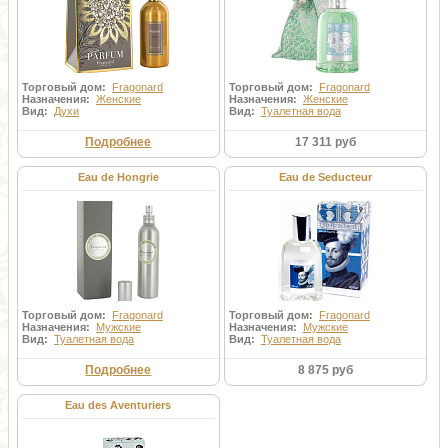
Торговый дом:
Fragonard
Торговый дом:
Fragonard
Назначения:
Женские
Назначения:
Женские
Вид:
Духи
Вид:
Туалетная вода
Подробнее
17 311 руб
Eau de Hongrie
Eau de Seducteur
Торговый дом:
Fragonard
Торговый дом:
Fragonard
Назначения:
Мужские
Назначения:
Мужские
Вид:
Туалетная вода
Вид:
Туалетная вода
Подробнее
8 875 руб
Eau des Aventuriers