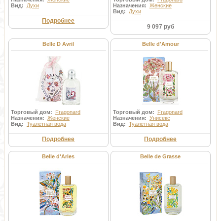
Вид:
Духи
Назначения:
Женские
Вид:
Духи
Подробнее
9 097 руб
Belle D Avril
Belle d'Amour
Торговый дом:
Fragonard
Торговый дом:
Fragonard
Назначения:
Женские
Назначения:
Унисекс
Вид:
Туалетная вода
Вид:
Туалетная вода
Подробнее
Подробнее
Belle d'Arles
Belle de Grasse