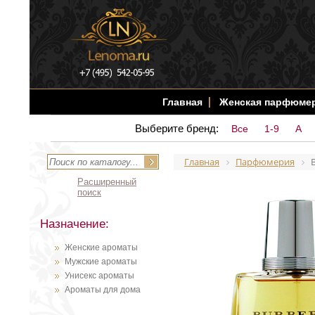
Главная
Женская парфюме
Выберите бренд:
Все
1-9
A
Главная
Парфюмерия
Расширенный
поиск
Назначение:
Женские ароматы
Мужские ароматы
Унисекс ароматы
Ароматы для дома