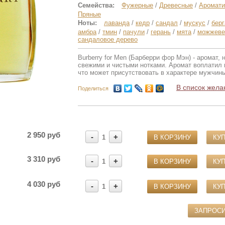
Семейства:
Фужерные
/
Древесные
/
Аромати
Пряные
Ноты:
лаванда
/
кедр
/
сандал
/
мускус
/
бер
амбра
/
тмин
/
пачули
/
герань
/
мята
/
можжеве
сандаловое дерево
Burberry for Men (Барберри фор Мэн) - аромат,
свежими и чистыми нотками. Аромат воплатил 
что может присутствовать в характере мужчин
В список жела
Поделиться
2 950 руб
-
+
1
В КОРЗИНУ
КУП
3 310 руб
-
+
1
В КОРЗИНУ
КУП
4 030 руб
-
+
1
В КОРЗИНУ
КУП
ЗАПРОС