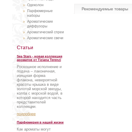
Одеколон
Рекомендуемые товары
Парфюмерные
наборы
Ароматические
диффузоры
Ароматический спреи
Ароматические свечи
Статьи
Sea Stars - новая коллекция
ароматов от Tiziana Terenzi
Роскошное исполнение и
подача – лаконичная,
изящная форма
флакона, невероятной
красоты крышка в виде
золотой морской звезды,
колба с морской водой, в
которой находится часть
представителей
коллекции.
подробнее
Парфюмерия в нашей жизни
Как ароматы могут