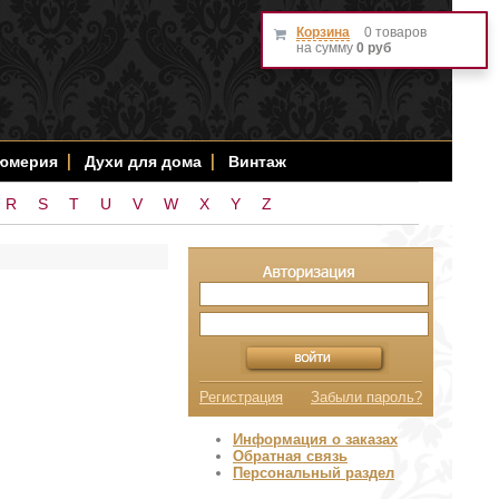
Корзина
0 товаров
на сумму
0 руб
фюмерия
Духи для дома
Винтаж
R
S
T
U
V
W
X
Y
Z
Регистрация
Забыли пароль?
Информация о заказах
Обратная связь
Персональный раздел