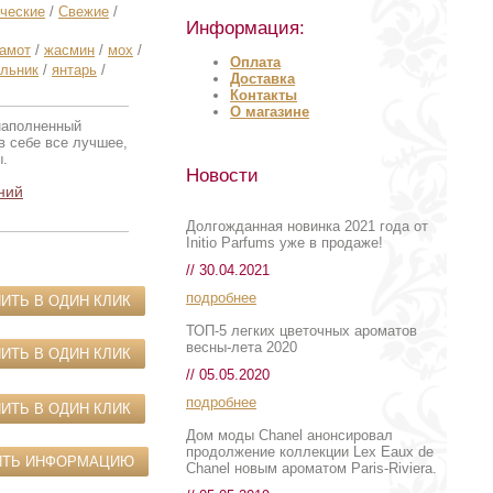
ческие
/
Свежие
/
Информация:
гамот
/
жасмин
/
мох
/
Оплата
льник
/
янтарь
/
Доставка
Контакты
О магазине
 наполненный
в себе все лучшее,
ы.
Новости
ний
Долгожданная новинка 2021 года от
Initio Parfums уже в продаже!
// 30.04.2021
подробнее
ИТЬ В ОДИН КЛИК
ТОП-5 легких цветочных ароматов
весны-лета 2020
ИТЬ В ОДИН КЛИК
// 05.05.2020
подробнее
ИТЬ В ОДИН КЛИК
Дом моды Chanel анонсировал
продолжение коллекции Lex Eaux de
ИТЬ ИНФОРМАЦИЮ
Chanel новым ароматом Paris-Riviera.