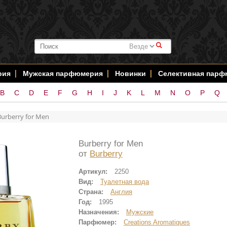
#
рия
Мужская парфюмерия
Новинки
Селективная пар
B
C
D
E
F
G
H
I
J
K
L
M
N
O
P
Q
Burberry for Men
Burberry for Men
от
Burberry
Артикул:
2250
Вид:
Туалетная вода
Страна:
Англия
Год:
1995
Назначения:
Мужские
Парфюмер:
Creations Aromatiques