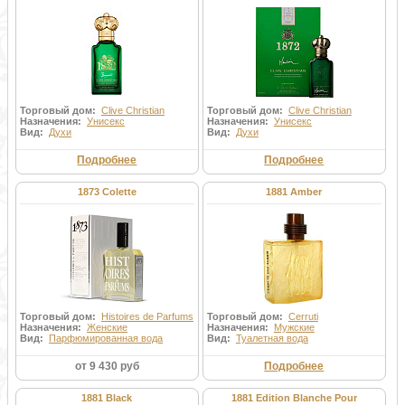
Торговый дом:
Clive Christian
Торговый дом:
Clive Christian
Назначения:
Унисекс
Назначения:
Унисекс
Вид:
Духи
Вид:
Духи
Подробнее
Подробнее
1873 Colette
1881 Amber
Торговый дом:
Histoires de Parfums
Торговый дом:
Cerruti
Назначения:
Женские
Назначения:
Мужские
Вид:
Парфюмированная вода
Вид:
Туалетная вода
от 9 430 руб
Подробнее
1881 Black
1881 Edition Blanche Pour