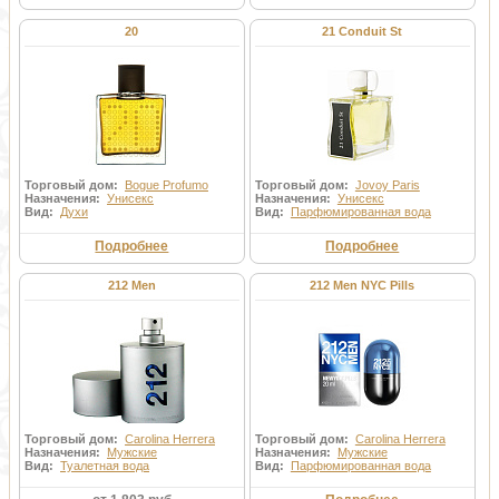
20
21 Conduit St
Торговый дом:
Bogue Profumo
Торговый дом:
Jovoy Paris
Назначения:
Унисекс
Назначения:
Унисекс
Вид:
Духи
Вид:
Парфюмированная вода
Подробнее
Подробнее
212 Men
212 Men NYC Pills
Торговый дом:
Carolina Herrera
Торговый дом:
Carolina Herrera
Назначения:
Мужские
Назначения:
Мужские
Вид:
Туалетная вода
Вид:
Парфюмированная вода