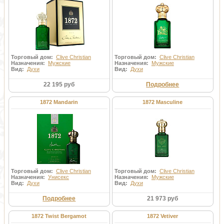
Торговый дом:
Clive Christian
Торговый дом:
Clive Christian
Назначения:
Мужские
Назначения:
Мужские
Вид:
Духи
Вид:
Духи
22 195 руб
Подробнее
1872 Mandarin
1872 Masculine
Торговый дом:
Clive Christian
Торговый дом:
Clive Christian
Назначения:
Унисекс
Назначения:
Мужские
Вид:
Духи
Вид:
Духи
Подробнее
21 973 руб
1872 Twist Bergamot
1872 Vetiver