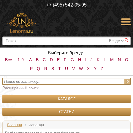
+7 (495) 542-05-95
#
Выберите бренд:
Все
1-9
A
B
C
D
E
F
G
H
I
J
K
L
M
N
O
P
Q
R
S
T
U
V
W
X
Y
Z
Расширенный поиск
КАТАЛОГ
СТАТЬИ
Главная
лаванда