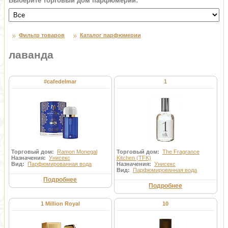
Выберите торговый дом парфюмерии:
Фильтр товаров
Каталог парфюмерии
лаванда
#cafedelmar
1
Торговый дом:
Ramon Monegal
Торговый дом:
The Fragrance
Назначения:
Унисекс
Kitchen (TFK)
Вид:
Парфюмированная вода
Назначения:
Унисекс
Вид:
Парфюмированная вода
Подробнее
Подробнее
1 Million Royal
10