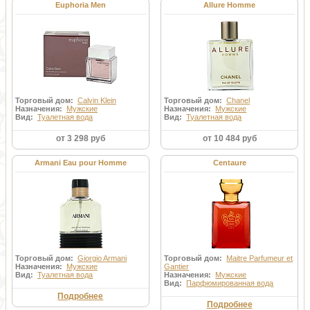
Euphoria Men
Allure Homme
Торговый дом:
Calvin Klein
Торговый дом:
Chanel
Назначения:
Мужские
Назначения:
Мужские
Вид:
Туалетная вода
Вид:
Туалетная вода
от 3 298 руб
от 10 484 руб
Armani Eau pour Homme
Centaure
Торговый дом:
Giorgio Armani
Торговый дом:
Maitre Parfumeur et
Назначения:
Мужские
Gantier
Вид:
Туалетная вода
Назначения:
Мужские
Вид:
Парфюмированная вода
Подробнее
Подробнее