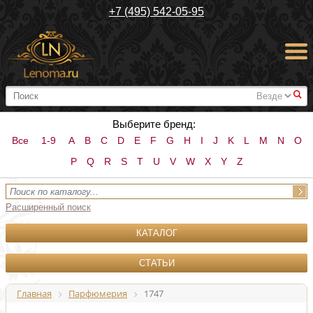
+7 (495) 542-05-95
#
Выберите бренд:
Все
1-9
A
B
C
D
E
F
G
H
I
J
K
L
M
N
O
P
Q
R
S
T
U
V
W
X
Y
Z
Расширенный поиск
КАТАЛОГ
СТАТЬИ
Главная
Парфюмерия
1747