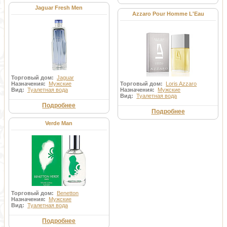
Jaguar Fresh Men
Azzaro Pour Homme L'Eau
Торговый дом:
Jaguar
Назначения:
Мужские
Торговый дом:
Loris Azzaro
Вид:
Туалетная вода
Назначения:
Мужские
Вид:
Туалетная вода
Подробнее
Подробнее
Verde Man
Торговый дом:
Benetton
Назначения:
Мужские
Вид:
Туалетная вода
Подробнее