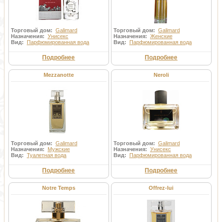
Торговый дом:
Galimard
Торговый дом:
Galimard
Назначения:
Унисекс
Назначения:
Женские
Вид:
Парфюмированная вода
Вид:
Парфюмированная вода
Подробнее
Подробнее
Mezzanotte
Neroli
Торговый дом:
Galimard
Торговый дом:
Galimard
Назначения:
Мужские
Назначения:
Унисекс
Вид:
Туалетная вода
Вид:
Парфюмированная вода
Подробнее
Подробнее
Notre Temps
Offrez-lui