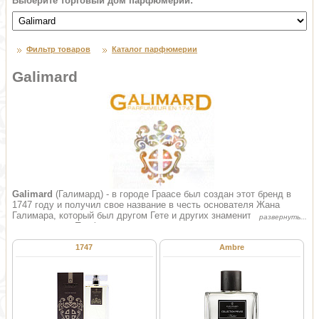
Выберите торговый дом парфюмерии:
Фильтр товаров
Каталог парфюмерии
Galimard
Galimard
(Галимард) - в городе Граасе был создан этот бренд в
1747 году и получил свое название в честь основателя Жана
Галимара, который был другом Гете и других знаменитых людей
того времени. Парфюмер знал, какие именно ароматы
предпочитают знатные люди, и в своих парфюмах воплощал их
предпочтения. В настоящее время торговый дом продолжает
1747
Ambre
радовать своих почитателей только качественной продукцией не
изменившей своей структуры.