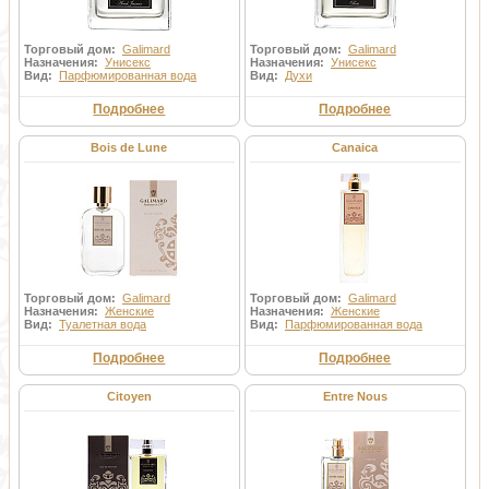
Торговый дом:
Galimard
Торговый дом:
Galimard
Назначения:
Унисекс
Назначения:
Унисекс
Вид:
Парфюмированная вода
Вид:
Духи
Подробнее
Подробнее
Bois de Lune
Canaica
Торговый дом:
Galimard
Торговый дом:
Galimard
Назначения:
Женские
Назначения:
Женские
Вид:
Туалетная вода
Вид:
Парфюмированная вода
Подробнее
Подробнее
Citoyen
Entre Nous