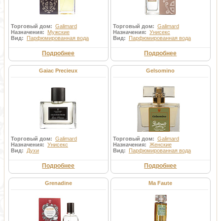
Торговый дом:
Galimard
Торговый дом:
Galimard
Назначения:
Мужские
Назначения:
Унисекс
Вид:
Парфюмированная вода
Вид:
Парфюмированная вода
Подробнее
Подробнее
Gaiac Precieux
Gelsomino
Торговый дом:
Galimard
Торговый дом:
Galimard
Назначения:
Унисекс
Назначения:
Женские
Вид:
Духи
Вид:
Парфюмированная вода
Подробнее
Подробнее
Grenadine
Ma Faute