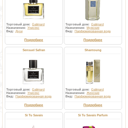
Торговый дом:
Galimard
Торговый дом:
Galimard
Назначения:
Унисекс
Назначения:
Мужские
Вид:
Духи
Вид:
Парфюмированная вода
Подробнее
Подробнее
Sensuel Safran
Shantoung
Торговый дом:
Galimard
Торговый дом:
Galimard
Назначения:
Унисекс
Назначения:
Женские
Вид:
Парфюмированная вода
Вид:
Парфюмированная вода
Подробнее
Подробнее
Si Tu Savais
Si Tu Savais Parfum