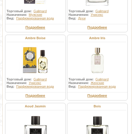
Торговый дом:
Galimard
Торговый дом:
Galimard
Назначения:
Мужские
Назначения:
Унисекс
Вид:
Парфюмированная вода
Вид:
Духи
Подробнее
Подробнее
Ambre Boise
Ambre Iris
Торговый дом:
Galimard
Торговый дом:
Galimard
Назначения:
Унисекс
Назначения:
Женские
Вид:
Парфюмированная вода
Вид:
Парфюмированная вода
Подробнее
Подробнее
Aoud Jasmin
Bois