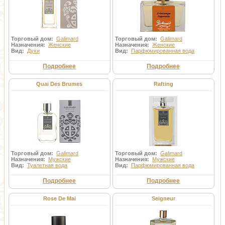
Торговый дом:
Galimard
Торговый дом:
Galimard
Назначения:
Женские
Назначения:
Женские
Вид:
Духи
Вид:
Парфюмированная вода
Подробнее
Подробнее
Quai Des Brumes
Rafting
Торговый дом:
Galimard
Торговый дом:
Galimard
Назначения:
Мужские
Назначения:
Мужские
Вид:
Туалетная вода
Вид:
Парфюмированная вода
Подробнее
Подробнее
Rose De Mai
Seigneur