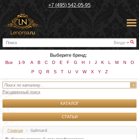
+7 (495) 542-05-95
#
Выберите бренд:
Все
1-9
A
B
C
D
E
F
G
H
I
J
K
L
M
N
O
P
Q
R
S
T
U
V
W
X
Y
Z
Расширенный поиск
КАТАЛОГ
СТАТЬИ
Главная
Galimard