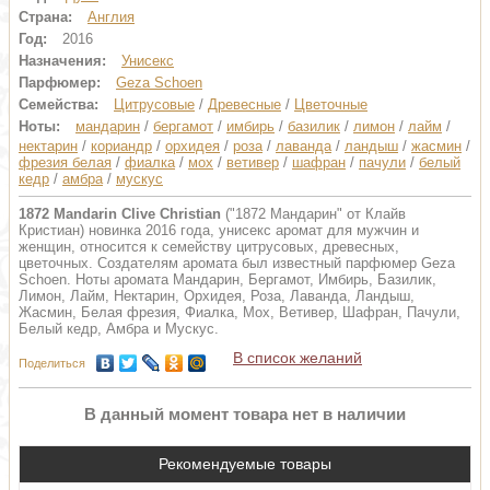
Страна:
Англия
Год:
2016
Назначения:
Унисекс
Парфюмер:
Geza Schoen
Семейства:
Цитрусовые
/
Древесные
/
Цветочные
Ноты:
мандарин
/
бергамот
/
имбирь
/
базилик
/
лимон
/
лайм
/
нектарин
/
кориандр
/
орхидея
/
роза
/
лаванда
/
ландыш
/
жасмин
/
фрезия белая
/
фиалка
/
мох
/
ветивер
/
шафран
/
пачули
/
белый
кедр
/
амбра
/
мускус
1872 Mandarin Clive Christian
("1872 Мандарин" от Клайв
Кристиан) новинка 2016 года, унисекс аромат для мужчин и
женщин, относится к семейству цитрусовых, древесных,
цветочных. Создателям аромата был известный парфюмер Geza
Schoen. Ноты аромата Мандарин, Бергамот, Имбирь, Базилик,
Лимон, Лайм, Нектарин, Орхидея, Роза, Лаванда, Ландыш,
Жасмин, Белая фрезия, Фиалка, Мох, Ветивер, Шафран, Пачули,
Белый кедр, Амбра и Мускус.
В список желаний
Поделиться
В данный момент товара нет в наличии
Рекомендуемые товары