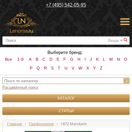
+7 (495) 542-05-95
#
Выберите бренд:
Все
1-9
A
B
C
D
E
F
G
H
I
J
K
L
M
N
O
P
Q
R
S
T
U
V
W
X
Y
Z
Расширенный поиск
КАТАЛОГ
СТАТЬИ
Главная
Парфюмерия
1872 Mandarin