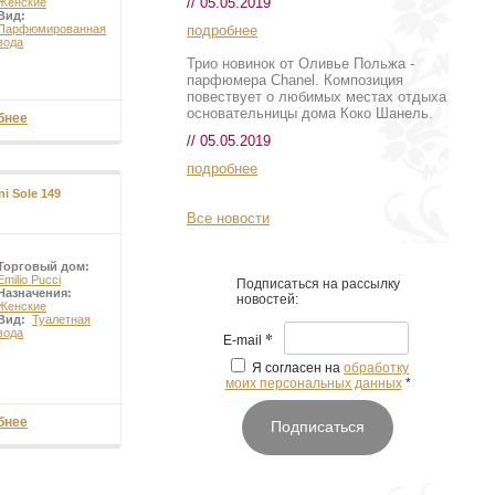
// 05.05.2019
Женские
его солнца, дивные
Вид:
(Emilio Pucci)Эмилио
подробнее
Парфюмированная
вода
Трио новинок от Оливье Польжа -
парфюмера Chanel. Композиция
повествует о любимых местах отдыха
основательницы дома Коко Шанель.
бнее
// 05.05.2019
подробнее
ni Sole 149
Все новости
Торговый дом:
Emilio Pucci
Подписаться на рассылку
Назначения:
новостей:
Женские
Вид:
Туалетная
вода
*
E-mail
Я согласен на
обработку
моих персональных данных
*
бнее
Подписаться