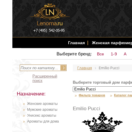
Главная
Женская парфюме
Выберите бренд:
Все
1-9
A
Главная
Emilio Pucci
Расширенный
поиск
Выберите торговый дом парф
Назначение:
Фильтр товаров
Каталог п
Женские ароматы
Emilio Pucci
Мужские ароматы
Унисекс ароматы
Ароматы для дома