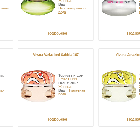
Женские
оторые всегда выпускаются в традиционной форме. Великолепие летн
Вид:
оды и уверенности в себе - все это подарят вам чарующие ароматы от 
анная
Парфюмированная
вода
Подробнее
Подро
Vivara Variazioni Sabbia 167
Vivara Variazio
ом:
Торговый дом:
Emilio Pucci
Назначения:
Женские
ная
Вид:
Туалетная
вода
Подробнее
Подро