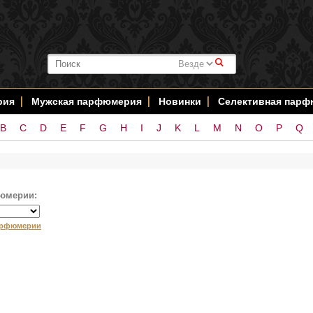
#
рия
Мужская парфюмерия
Новинки
Селективная пар
B
C
D
E
F
G
H
I
J
K
L
M
N
O
P
Q
юмерии:
арфюмерии