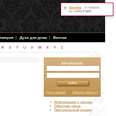
Корзина
0 товаров
на сумму
0 руб
фюмерия
Духи для дома
Винтаж
R
S
T
U
V
W
X
Y
Z
Регистрация
Забыли пароль?
Информация о заказах
Обратная связь
Персональный раздел