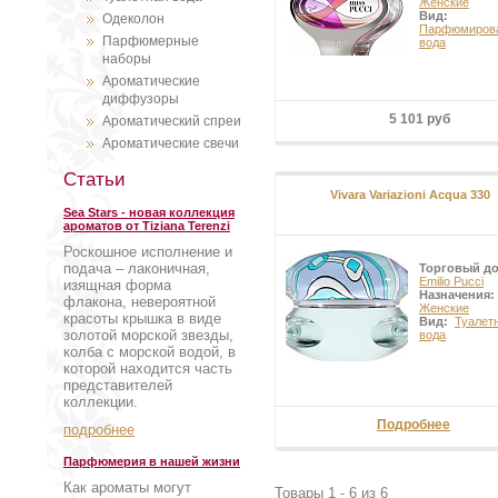
Женские
изящным фирменным флаконам, к
Вид:
Одеколон
морские пейзажи, ощущение своб
Парфюмиров
Парфюмерные
Пуччи.
вода
наборы
Ароматические
диффузоры
5 101 руб
Ароматический спреи
Ароматические свечи
Статьи
Vivara Variazioni Acqua 330
Sea Stars - новая коллекция
ароматов от Tiziana Terenzi
Роскошное исполнение и
подача – лаконичная,
Торговый д
Emilio Pucci
изящная форма
Назначения:
флакона, невероятной
Женские
красоты крышка в виде
Вид:
Туалет
золотой морской звезды,
вода
колба с морской водой, в
которой находится часть
представителей
коллекции.
Подробнее
подробнее
Парфюмерия в нашей жизни
Как ароматы могут
Товары 1 - 6 из 6