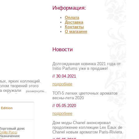
Информация:
Оплата
Доставка
Контакты
О магазине
Новости
Долгожданная новинка 2021 года от
Initio Parfums уже в продаже!
// 30.04.2021
ых, ярких коллекций.
подробнее
олом творений этого
ва окружали будущего
ТОП-5 легких цветочных ароматов
ровой войны, находясь
весны-лета 2020
с разбросанными по нему
воплощение в
// 05.05.2020
r Edition
турами. Все, что было
подробнее
ией, дерзко и вместе с
екций торговый дом
Дом моды Chanel анонсировал
илио Пуччи (Emilio
продолжение коллекции Lex Eaux de
весь мир ароматы из
Торговый дом:
Chanel новым ароматом Paris-Riviera.
шествия и новые
Emilio Pucci
Назначения:
й роскоши - маленьким