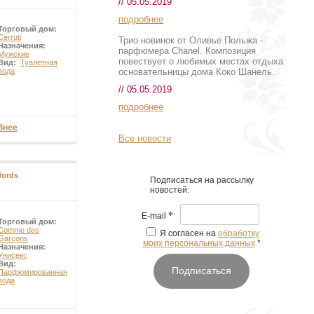
// 05.05.2019
подробнее
Торговый дом:
Cerruti
Трио новинок от Оливье Польжа -
Назначения:
парфюмера Chanel. Композиция
Мужские
повествует о любимых местах отдыха
Вид:
Туалетная
основательницы дома Коко Шанель.
вода
// 05.05.2019
подробнее
бнее
Все новости
Words
Подписаться на рассылку
новостей:
*
E-mail
Торговый дом:
Comme des
Я согласен на
обработку
Garcons
моих персональных данных
*
Назначения:
Унисекс
Вид:
Подписаться
Парфюмированная
вода