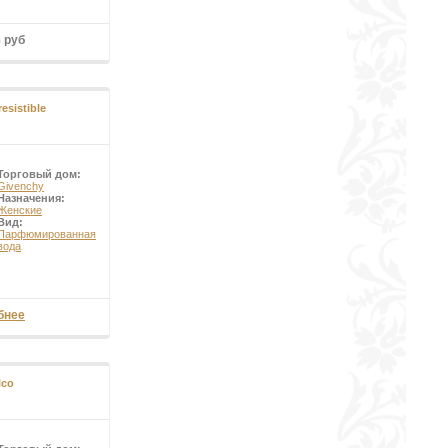
8 руб
resistible
Торговый дом:
Givenchy
Назначения:
Женские
Вид:
Парфюмированная
вода
бнее
lco