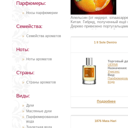
Парфюмеры:
Носы парфюмерии
Апельсин (от нидерл. sinaasappel
Китая. Гибрид, полученный ещё в
Семейства:
Дерево привезено португальцами
Центральной Америке. Довольно 
Цитрусовые(Citroideae). Цельн
Семейства ароматов
промежуточного широкого сочлен
1 Il Sole Dentro
околоцветника с толстыми долям
d’orange»). Плод — многогнёздн
Ноты:
такого устройства плод называе
масло в крупных просвечивающи
Ноты ароматов
так, кроме собственно апельсин
Торговый д
или цедраты, с очень толстоко
UERMI
Назначения:
толстокожее плод пампель-мусе
Унисекс
Страны:
мальтийские, генуэзские, малаг
Вид:
Парфюмиров
вода
Страны ароматов
Виды:
Подробнее
Духи
Масляные духи
Парфюмированная
1876 Mata Hari
вода
Туалетная вода