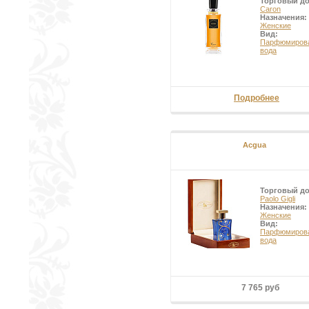
Торговый д
Caron
Назначения:
Женские
Вид:
Парфюмиров
вода
Подробнее
Acgua
Торговый д
Paolo Gigli
Назначения:
Женские
Вид:
Парфюмиров
вода
7 765 руб