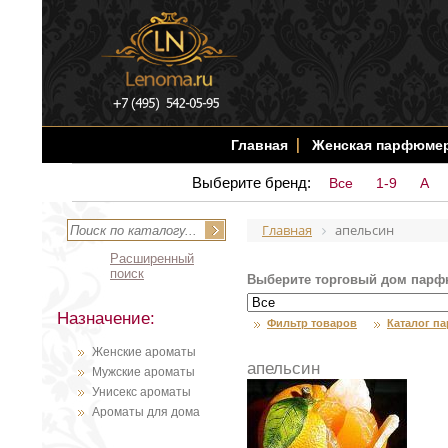
Главная
Женская парфюме
Выберите бренд:
Все
1-9
A
Главная
апельсин
Расширенный
поиск
Выберите торговый дом парф
Назначение:
Фильтр товаров
Каталог п
Женские ароматы
апельсин
Мужские ароматы
Унисекс ароматы
Ароматы для дома