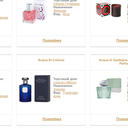
ом:
Торговый дом:
Infusion Organique
Назначения:
Женские
Вид:
Духи
анная
Подробнее
Подро
Acqua Di Colonia
Acqua di Sardegn
Parf
ом:
Торговый дом:
Lorenzo Villoresi
Назначения:
Унисекс
Вид:
Туалетная
анная
вода
Подробнее
Подро