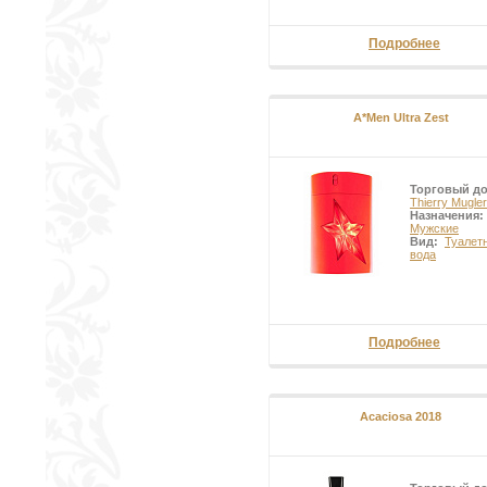
Подробнее
A*Men Ultra Zest
Торговый д
Thierry Mugler
Назначения:
Мужские
Вид:
Туалет
вода
Подробнее
Acaciosa 2018