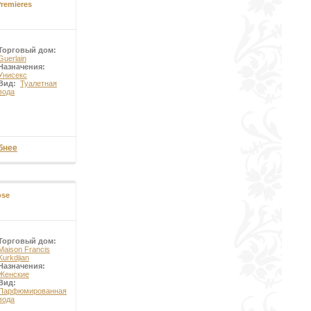
Premieres
Торговый дом:
Guerlain
Назначения:
Унисекс
Вид:
Туалетная
вода
бнее
ose
Торговый дом:
Maison Francis
Kurkdjian
Назначения:
Женские
Вид:
Парфюмированная
вода