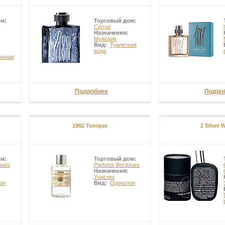
ом:
Торговый дом:
Cerruti
Назначения:
Мужские
Вид:
Туалетная
вода
анная
Подробнее
Подро
1902 Tonique
2 Silver 
ом:
Торговый дом:
oues
Parfums Berdoues
Назначения:
Унисекс
он
Вид:
Одеколон