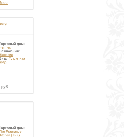
бнее
ourg
Торговый дом:
Hermes
Назначения:
Женские
Вид:
Туалетная
вода
5 руб
Торговый дом:
The Fragrance
Kitchen (TFK)