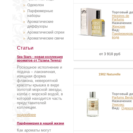
Одеколон
Парфюмерные
Торговый д
наборы
Histoires de
Parfums
Ароматические
Назначения:
диффузоры
Женские
Вид:
Ароматический спреи
Парфюмиров
вода
Ароматические свечи
Статьи
от 3 910 руб
Sea Stars - новая коллекция
ароматов от Tiziana Terenzi
Роскошное исполнение и
подача – лаконичная,
1902 Naturelle
изящная форма
флакона, невероятной
красоты крышка в виде
золотой морской звезды,
колба с морской водой, в
Торговый д
Parfums Berd
которой находится часть
Назначения:
представителей
Унисекс
коллекции.
Вид:
Одекол
подробнее
Парфюмерия в нашей жизни
Как ароматы могут