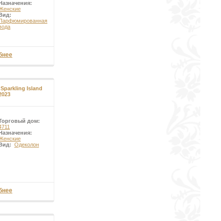
Назначения:
Женские
Вид:
Парфюмированная
вода
бнее
Sparkling Island
2023
Торговый дом:
4711
Назначения:
Женские
Вид:
Одеколон
бнее