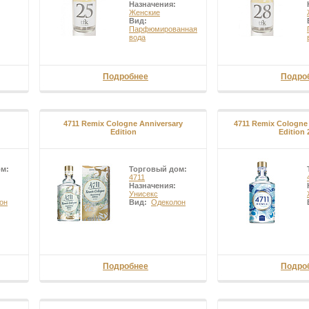
Назначения:
Женские
Вид:
Парфюмированная
вода
Подробнее
Подро
4711 Remix Cologne Anniversary
4711 Remix Cologne 
Edition
Edition 
ом:
Торговый дом:
4711
Назначения:
Унисекс
он
Вид:
Одеколон
Подробнее
Подро