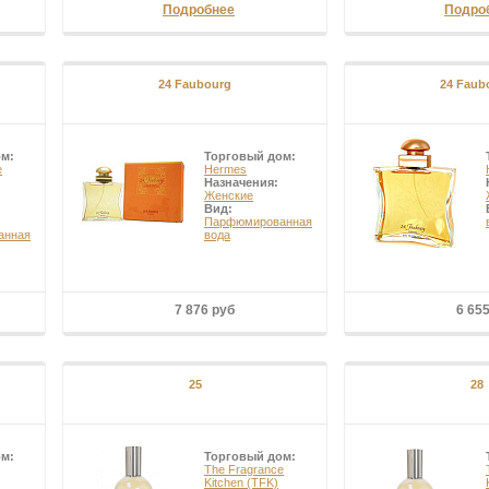
Подробнее
Подро
24 Faubourg
24 Faub
ом:
Торговый дом:
e
Hermes
Назначения:
Женские
Вид:
Парфюмированная
анная
вода
7 876 руб
6 65
25
28
ом:
Торговый дом:
The Fragrance
Kitchen (TFK)