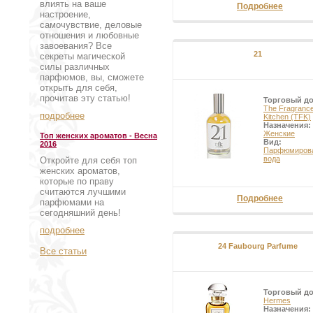
влиять на ваше
Подробнее
настроение,
самочувствие, деловые
отношения и любовные
завоевания? Все
21
секреты магической
силы различных
парфюмов, вы, сможете
открыть для себя,
прочитав эту статью!
Торговый д
The Fragranc
подробнее
Kitchen (TFK)
Назначения:
Женские
Топ женских ароматов - Весна
Вид:
2016
Парфюмиров
вода
Откройте для себя топ
женских ароматов,
которые по праву
считаются лучшими
Подробнее
парфюмами на
сегодняшний день!
подробнее
24 Faubourg Parfume
Все статьи
Торговый д
Hermes
Назначения: