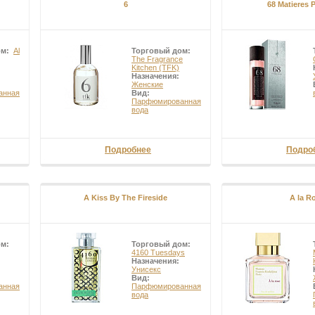
6
68 Matieres 
ом:
Al
Торговый дом:
The Fragrance
Kitchen (TFK)
Назначения:
Женские
анная
Вид:
Парфюмированная
вода
Подробнее
Подро
A Kiss By The Fireside
A la R
ом:
Торговый дом:
4160 Tuesdays
Назначения:
Унисекс
Вид:
анная
Парфюмированная
вода