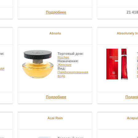
Подробнее
21 41
Absolu
Absolutely Ir
ом:
Торговый дом:
Rochas
Назначения:
Женские
ная
Вид:
Парфюмированная
вода
Подробнее
Подро
Acai Rain
Acapu