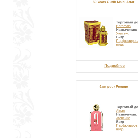
50 Years Oudh Ma’al Attar
Торговый д
Haramain
Назначения:
Унисекс
Вид:
Парфюмиров
вода
Подробнее
9am pour Femme
Торговый д
Afnan
Назначения:
Женские
Вид:
Парфюмиров
вода