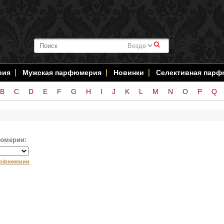
#
рия
Мужская парфюмерия
Новинки
Селективная пар
B
C
D
E
F
G
H
I
J
K
L
M
N
O
P
Q
юмерии:
арфюмерии