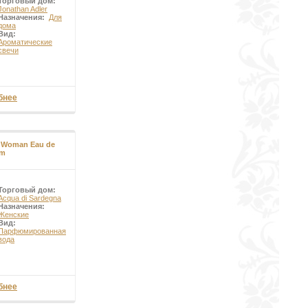
Торговый дом:
Jonathan Adler
Назначения:
Для
дома
Вид:
Ароматические
свечи
бнее
a Woman Eau de
um
Торговый дом:
Acqua di Sardegna
Назначения:
Женские
Вид:
Парфюмированная
вода
бнее