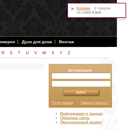
Корзина
0 товаров
на сумму
0 руб
фюмерия
Духи для дома
Винтаж
R
S
T
U
V
W
X
Y
Z
Регистрация
Забыли пароль?
Информация о заказах
Обратная связь
Персональный раздел