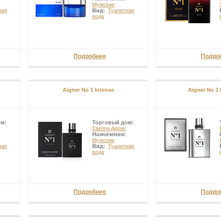
Мужские
ная
Вид:
Туалетная
вода
Подробнее
Подро
Aigner No 1 Intense
Aigner No 1 
ом:
Торговый дом:
Etienne Aigner
Назначения:
Мужские
ная
Вид:
Туалетная
вода
Подробнее
Подро