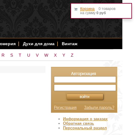
Корзина
0 товаров
на сумму
0 руб
фюмерия
Духи для дома
Винтаж
R
S
T
U
V
W
X
Y
Z
Регистрация
Забыли пароль?
Информация о заказах
Обратная связь
Персональный раздел