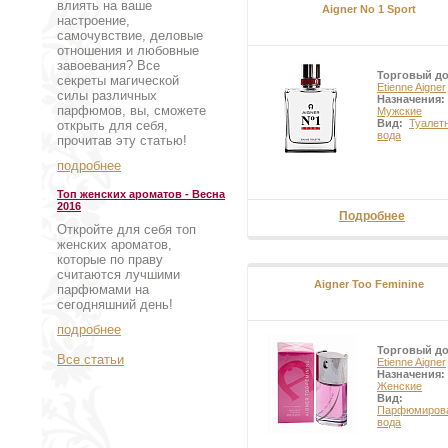
влиять на ваше
Aigner No 1 Sport
настроение,
самочувствие, деловые
отношения и любовные
завоевания? Все
Торговый д
секреты магической
Etienne Aigner
силы различных
Назначения:
парфюмов, вы, сможете
Мужские
Вид:
Туалет
открыть для себя,
вода
прочитав эту статью!
подробнее
Топ женских ароматов - Весна
2016
Подробнее
Откройте для себя топ
женских ароматов,
которые по праву
считаются лучшими
Aigner Too Feminine
парфюмами на
сегодняшний день!
подробнее
Торговый д
Все статьи
Etienne Aigner
Назначения:
Женские
Вид:
Парфюмиров
вода