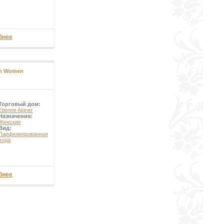
бнее
on Women
Торговый дом:
Etienne Aigner
Назначения:
Женские
Вид:
Парфюмированная
вода
бнее