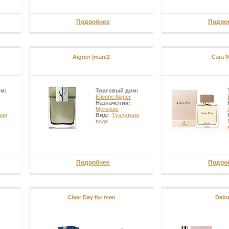
Подробнее
Подро
Aigner |man|2
Cara M
ом:
Торговый дом:
Etienne Aigner
Назначения:
Мужские
ная
Вид:
Туалетная
вода
Подробнее
Подро
Clear Day for men
Debu