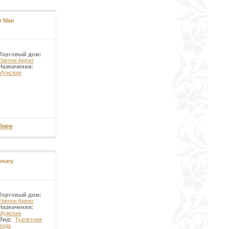
r Man
Торговый дом:
Etienne Aigner
Назначения:
Мужские
бнее
onary
Торговый дом:
Etienne Aigner
Назначения:
Мужские
Вид:
Туалетная
вода