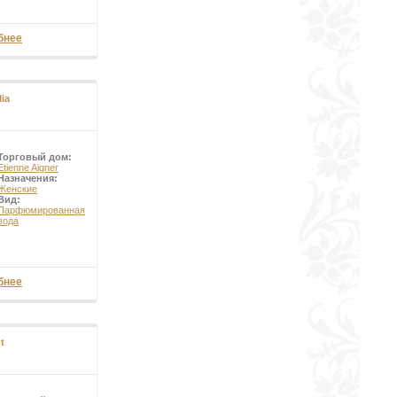
бнее
ia
Торговый дом:
Etienne Aigner
Назначения:
Женские
Вид:
Парфюмированная
вода
бнее
t