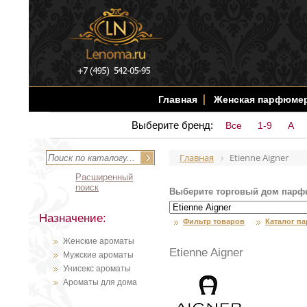
Главная
Женская парфюме
Выберите бренд:
Все
1-9
A
Главная
Etienne Aigner
Расширенный
поиск
Выберите торговый дом парф
Назначение:
Фильтр товаров
Каталог п
Женские ароматы
Etienne Aigner
Мужские ароматы
Унисекс ароматы
Ароматы для дома