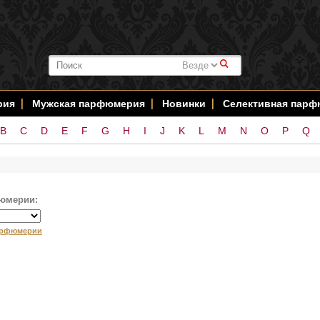
#
рия
Мужская парфюмерия
Новинки
Селективная пар
B
C
D
E
F
G
H
I
J
K
L
M
N
O
P
Q
юмерии:
арфюмерии