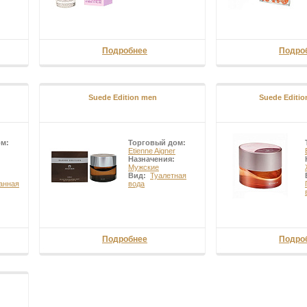
Подробнее
Подро
Suede Edition men
Suede Editi
ом:
Торговый дом:
Etienne Aigner
Назначения:
Мужские
Вид:
Туалетная
анная
вода
Подробнее
Подро