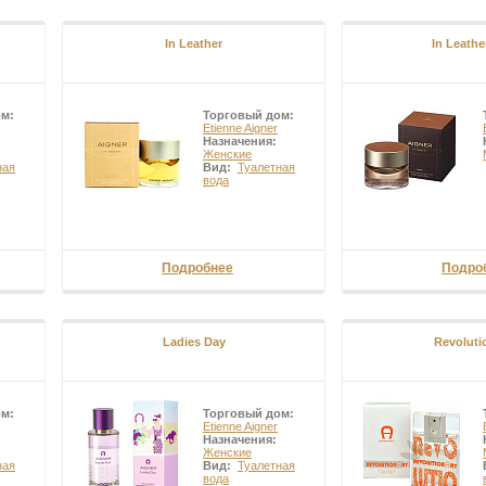
In Leather
In Leathe
ом:
Торговый дом:
Etienne Aigner
Назначения:
Женские
ная
Вид:
Туалетная
вода
Подробнее
Подро
Ladies Day
Revoluti
ом:
Торговый дом:
Etienne Aigner
Назначения:
Женские
ная
Вид:
Туалетная
вода