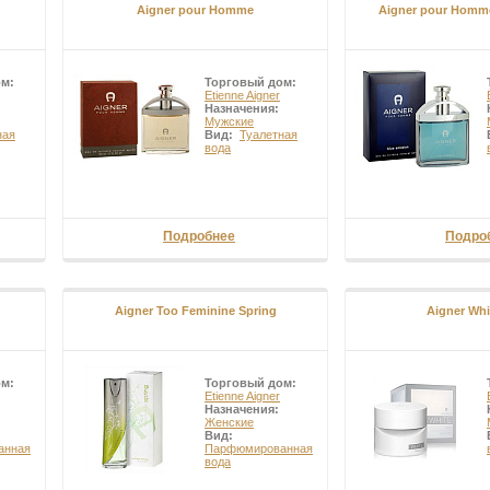
Aigner pour Homme
Aigner pour Homm
ом:
Торговый дом:
Etienne Aigner
Назначения:
Мужские
ная
Вид:
Туалетная
вода
Подробнее
Подро
Aigner Too Feminine Spring
Aigner Wh
ом:
Торговый дом:
Etienne Aigner
Назначения:
Женские
Вид:
анная
Парфюмированная
вода