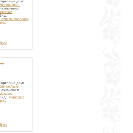
Торговый дом:
Etienne Aigner
Назначения:
Женские
Вид:
Парфюмированная
вода
бнее
ion
Торговый дом:
Etienne Aigner
Назначения:
Мужские
Вид:
Туалетная
вода
бнее