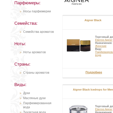
Парфюмеры:
Носы парфюмерии
Aigner Black
Семейства:
Семейства ароматов
Торговый д
Etienne Aigner
Ноты:
Назначения:
Женские
Вид:
Ноты ароматов
Парфюмиров
вода
Страны:
Подробнее
Страны ароматов
Виды:
Aigner Black Icedrops for Men
Духи
Масляные духи
Парфюмированная
Торговый д
вода
Etienne Aigner
Туалетная вода
Назначения: