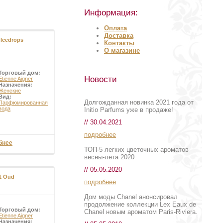
Информация:
Оплата
Доставка
 Icedrops
Контакты
О магазине
Торговый дом:
Новости
Etienne Aigner
Назначения:
Женские
Вид:
Долгожданная новинка 2021 года от
Парфюмированная
вода
Initio Parfums уже в продаже!
// 30.04.2021
подробнее
бнее
ТОП-5 легких цветочных ароматов
весны-лета 2020
// 05.05.2020
 1 Oud
подробнее
Дом моды Chanel анонсировал
продолжение коллекции Lex Eaux de
Торговый дом:
Chanel новым ароматом Paris-Riviera.
Etienne Aigner
Назначения: