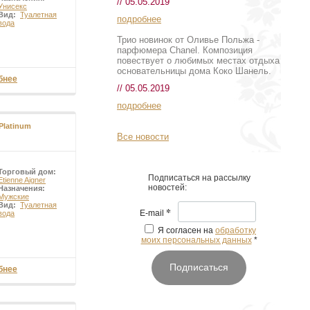
// 05.05.2019
Унисекс
Вид:
Туалетная
подробнее
вода
Трио новинок от Оливье Польжа -
парфюмера Chanel. Композиция
повествует о любимых местах отдыха
основательницы дома Коко Шанель.
бнее
// 05.05.2019
подробнее
Platinum
Все новости
Торговый дом:
Подписаться на рассылку
Etienne Aigner
новостей:
Назначения:
Мужские
Вид:
Туалетная
*
E-mail
вода
Я согласен на
обработку
моих персональных данных
*
Подписаться
бнее