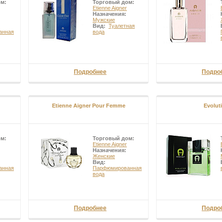
ом:
Торговый дом:
Etienne Aigner
Назначения:
Мужские
Вид:
Туалетная
анная
вода
Подробнее
Подро
Etienne Aigner Pour Femme
Evolut
ом:
Торговый дом:
Etienne Aigner
Назначения:
Женские
Вид:
анная
Парфюмированная
вода
Подробнее
Подро