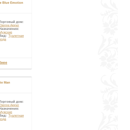
e Blue Emotion
Торговый дом:
Etienne Aigner
Назначения:
Мужские
Вид:
Туалетная
вода
бнее
ite Man
Торговый дом:
Etienne Aigner
Назначения:
Мужские
Вид:
Туалетная
вода