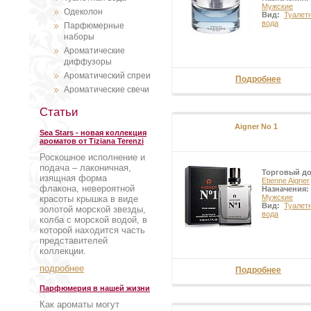
Мужские
Одеколон
Вид:
Туалет
вода
Парфюмерные
наборы
Ароматические
диффузоры
Ароматический спреи
Подробнее
Ароматические свечи
Статьи
Aigner No 1
Sea Stars - новая коллекция
ароматов от Tiziana Terenzi
Роскошное исполнение и
подача – лаконичная,
Торговый д
изящная форма
Etienne Aigner
флакона, невероятной
Назначения:
Мужские
красоты крышка в виде
Вид:
Туалет
золотой морской звезды,
вода
колба с морской водой, в
которой находится часть
представителей
коллекции.
подробнее
Подробнее
Парфюмерия в нашей жизни
Как ароматы могут