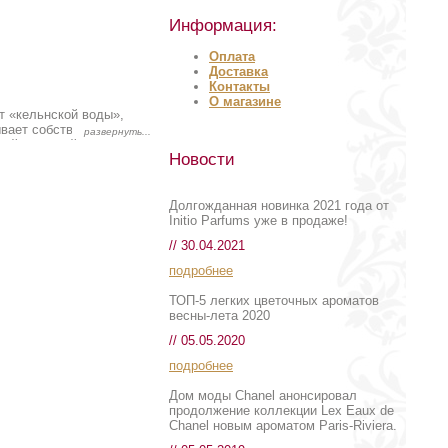
Информация:
Оплата
Доставка
Контакты
О магазине
т «кельнской воды»,
вает собственное
ней историей.
Новости
тарого света, как и их
ить успех марки
еону не удалось
цептуру.
Долгожданная новинка 2021 года от
длежит никакому
Initio Parfums уже в продаже!
тов, выпускаемых
// 30.04.2021
оские и молчаливые, но
ам невозможно
подробнее
носят вас и будоражат
ТОП-5 легких цветочных ароматов
довывают своей
весны-лета 2020
и гардении, вызывают в
// 05.05.2020
подробнее
Дом моды Chanel анонсировал
продолжение коллекции Lex Eaux de
Chanel новым ароматом Paris-Riviera.