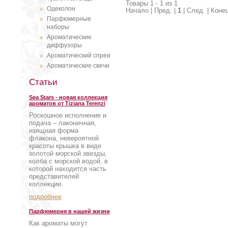
Товары 1 - 1 из 1
Одеколон
Начало | Пред. |
1
| След. | Коне
Парфюмерные
наборы
Ароматические
диффузоры
Ароматический спреи
Ароматические свечи
Статьи
Sea Stars - новая коллекция
ароматов от Tiziana Terenzi
Роскошное исполнение и
подача – лаконичная,
изящная форма
флакона, невероятной
красоты крышка в виде
золотой морской звезды,
колба с морской водой, в
которой находится часть
представителей
коллекции.
подробнее
Парфюмерия в нашей жизни
Как ароматы могут