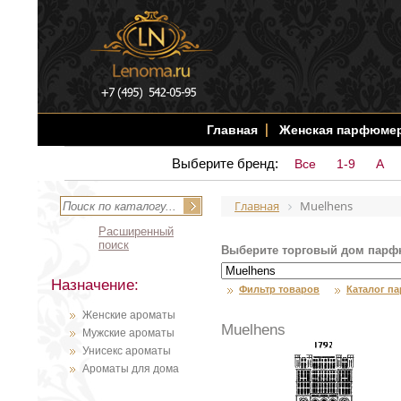
Главная
Женская парфюме
Выберите бренд:
Все
1-9
A
Главная
Muelhens
Расширенный
поиск
Выберите торговый дом парф
Назначение:
Фильтр товаров
Каталог п
Женские ароматы
Muelhens
Мужские ароматы
Унисекс ароматы
Ароматы для дома