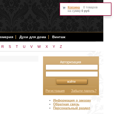
Корзина
0 товаров
на сумму
0 руб
фюмерия
Духи для дома
Винтаж
R
S
T
U
V
W
X
Y
Z
Регистрация
Забыли пароль?
Информация о заказах
Обратная связь
Персональный раздел