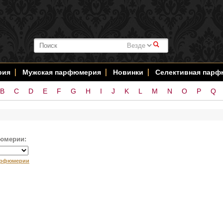
#
рия
Мужская парфюмерия
Новинки
Селективная пар
B
C
D
E
F
G
H
I
J
K
L
M
N
O
P
Q
юмерии:
арфюмерии