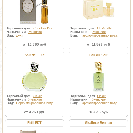
Торговый дом:
Christian Dior
Торговый дом:
M. Micallef
Назначения:
Женские
Назначения:
Женские
Вид:
Духи
Вид:
Парфюмированная вода
от 12 760 руб
от 11 983 руб
Soir de Lune
Eau du Soir
Торговый дом:
Sisley
Торговый дом:
Sisley
Назначения:
Женские
Назначения:
Женские
Вид:
Парфюмированная вода
Вид:
Парфюмированная вода
от 9 763 руб
16 645 руб
Fidji EDT
Shalimar Винтаж