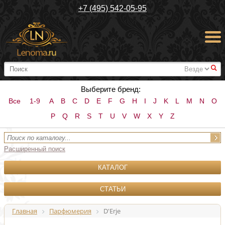
+7 (495) 542-05-95
#
Выберите бренд:
Все
1-9
A
B
C
D
E
F
G
H
I
J
K
L
M
N
O
P
Q
R
S
T
U
V
W
X
Y
Z
Расширенный поиск
КАТАЛОГ
СТАТЬИ
Главная
Парфюмерия
D'Erje