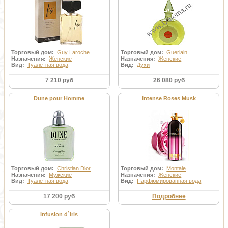
Торговый дом:
Guy Laroche
Торговый дом:
Guerlain
Назначения:
Женские
Назначения:
Женские
Вид:
Туалетная вода
Вид:
Духи
7 210 руб
26 080 руб
Dune pour Homme
Intense Roses Musk
Торговый дом:
Christian Dior
Торговый дом:
Montale
Назначения:
Мужские
Назначения:
Женские
Вид:
Туалетная вода
Вид:
Парфюмированная вода
17 200 руб
Подробнее
Infusion d`Iris