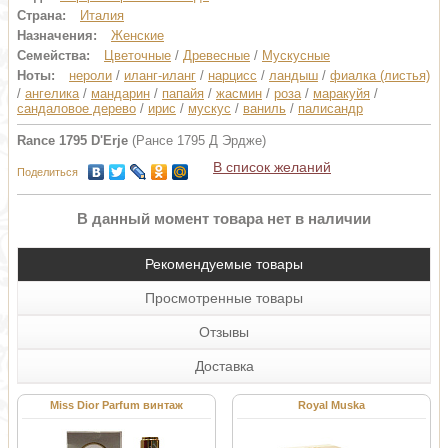
Страна:
Италия
Назначения:
Женские
Семейства:
Цветочные
/
Древесные
/
Мускусные
Ноты:
нероли
/
иланг-иланг
/
нарцисс
/
ландыш
/
фиалка (листья)
/
ангелика
/
мандарин
/
папайя
/
жасмин
/
роза
/
маракуйя
/
сандаловое дерево
/
ирис
/
мускус
/
ваниль
/
палисандр
Rance 1795 D'Erje
(Рансе 1795 Д Эрдже)
В список желаний
Поделиться
В данный момент товара нет в наличии
Рекомендуемые товары
Просмотренные товары
Отзывы
Доставка
Miss Dior Parfum винтаж
Royal Muska