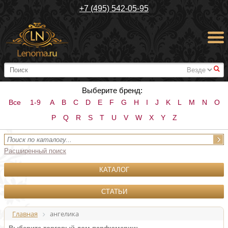
+7 (495) 542-05-95
#
Выберите бренд:
Все
1-9
A
B
C
D
E
F
G
H
I
J
K
L
M
N
O
P
Q
R
S
T
U
V
W
X
Y
Z
Расширенный поиск
КАТАЛОГ
СТАТЬИ
Главная
ангелика