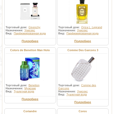
Торговый дом:
Givenchy
Торговый дом:
Oriza L. Legrand
Назначения:
Унисекс
Назначения:
Унисекс
Вид:
Парфюмированная вода
Вид:
Парфюмированная вода
Подробнее
Подробнее
Colors de Benetton Man Holo
Comme Des Garcons 3
Торговый дом:
Benetton
Торговый дом:
Comme des
Назначения:
Мужские
Garcons
Вид:
Туалетная вода
Назначения:
Унисекс
Вид:
Туалетная вода
Подробнее
Подробнее
Coriandre
Coros