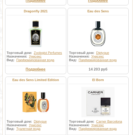
Подробнее
Подробнее
Dragonfly 2021
Eau des Sens
Торговый дом:
Zoologist Perfumes
Торговый дом:
Diptyque
Назначения:
Унисекс
Назначения:
Унисекс
Вид:
Парфюмированная вода
Вид:
Парфюмированная вода
Подробнее
14 203 руб
Eau des Sens Limited Edition
El Born
Торговый дом:
Diptyque
Торговый дом:
Carner Barcelona
Назначения:
Унисекс
Назначения:
Унисекс
Вид:
Туалетная вода
Вид:
Парфюмированная вода