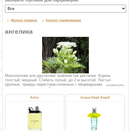
Выберите торговый дом парфюмерии:
Фильтр товаров
Каталог парфюмерии
ангелика
Многолетнее или двулетние травянистое растение. Корень
толстый, мощный. Стебель полый, до 2 м высотой. Листья
крупные, трижды перисторассеченные с яйцевидными, по краю
зубчатыми сегментами. Розеточные и нижние стеблевые
длинночерешковые, верхние – сидячие, с сильно вздутым по краю
пленчатым влагалищем. Цветки желтовато-зеленые, позже белые
Aclus
Acqua Degli Angeli
в шаровидных зонтиках с 30-40 лучами. Плоды ребристые,
зеленовато-бурые яйцевидные семянки. Цветет в июне – августе,
плоды созревают в июле – сентябре. Растение содержит млечный
беловато-желтый сок, имеет сильный приятный аромат,
обладающий очень стойким запахом. Растение Ангелика - один из
немногих ароматов, который экспортируется из Европы на восток.