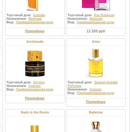
Торговый дом:
Guerlain
Торговый дом:
Ron Robinson
Назначения:
Женские
Назначения:
Женские
Вид:
Парфюмированная вода
Вид:
Парфюмированная вода
Подробнее
12 205 руб
Archimede
Aries
Торговый дом:
Onyrico
Торговый дом:
Strange Invisible
Назначения:
Унисекс
Perfumes
Вид:
Парфюмированная вода
Назначения:
Унисекс
Вид:
Парфюмированная вода
Подробнее
Подробнее
Back to the Roots
Ballerina