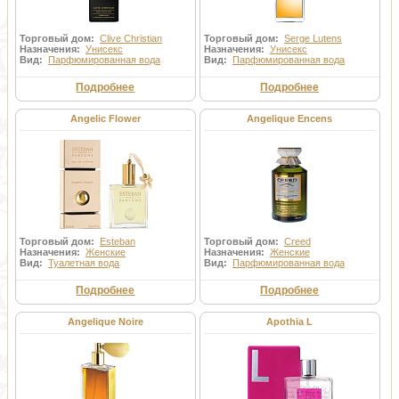
Торговый дом:
Clive Christian
Торговый дом:
Serge Lutens
Назначения:
Унисекс
Назначения:
Унисекс
Вид:
Парфюмированная вода
Вид:
Парфюмированная вода
Подробнее
Подробнее
Angelic Flower
Angelique Encens
Торговый дом:
Esteban
Торговый дом:
Creed
Назначения:
Женские
Назначения:
Женские
Вид:
Туалетная вода
Вид:
Парфюмированная вода
Подробнее
Подробнее
Angelique Noire
Apothia L