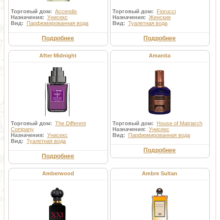
Торговый дом:
Accendis
Торговый дом:
Fiorucci
Назначения:
Унисекс
Назначения:
Женские
Вид:
Парфюмированная вода
Вид:
Туалетная вода
Подробнее
Подробнее
After Midnight
Amanita
Торговый дом:
The Different
Торговый дом:
House of Matriarch
Company
Назначения:
Унисекс
Назначения:
Унисекс
Вид:
Парфюмированная вода
Вид:
Туалетная вода
Подробнее
Подробнее
Amberwood
Ambre Sultan