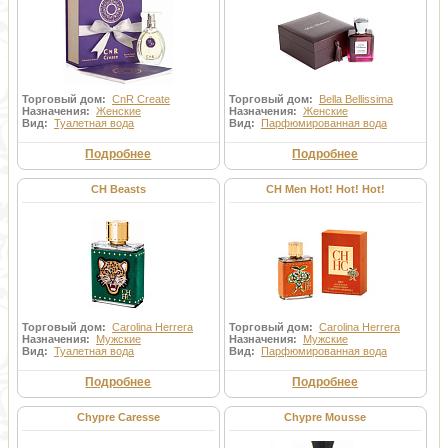
Торговый дом:
CnR Create
Торговый дом:
Bella Bellissima
Назначения:
Женские
Назначения:
Женские
Вид:
Туалетная вода
Вид:
Парфюмированная вода
Подробнее
Подробнее
CH Beasts
CH Men Hot! Hot! Hot!
Торговый дом:
Carolina Herrera
Торговый дом:
Carolina Herrera
Назначения:
Мужские
Назначения:
Мужские
Вид:
Туалетная вода
Вид:
Парфюмированная вода
Подробнее
Подробнее
Chypre Caresse
Chypre Mousse