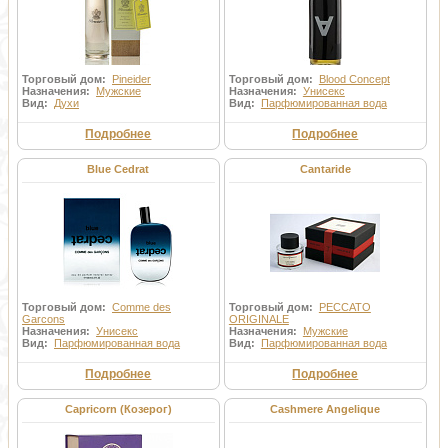
Торговый дом:
Pineider
Торговый дом:
Blood Concept
Назначения:
Мужские
Назначения:
Унисекс
Вид:
Духи
Вид:
Парфюмированная вода
Подробнее
Подробнее
Blue Cedrat
Cantaride
Торговый дом:
Comme des
Торговый дом:
PECCATO
Garcons
ORIGINALE
Назначения:
Унисекс
Назначения:
Мужские
Вид:
Парфюмированная вода
Вид:
Парфюмированная вода
Подробнее
Подробнее
Capricorn (Козерог)
Cashmere Angelique