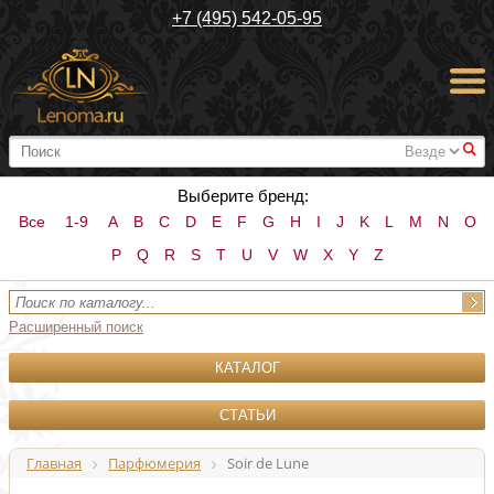
+7 (495) 542-05-95
#
Выберите бренд:
Все
1-9
A
B
C
D
E
F
G
H
I
J
K
L
M
N
O
P
Q
R
S
T
U
V
W
X
Y
Z
Расширенный поиск
КАТАЛОГ
СТАТЬИ
Главная
Парфюмерия
Soir de Lune