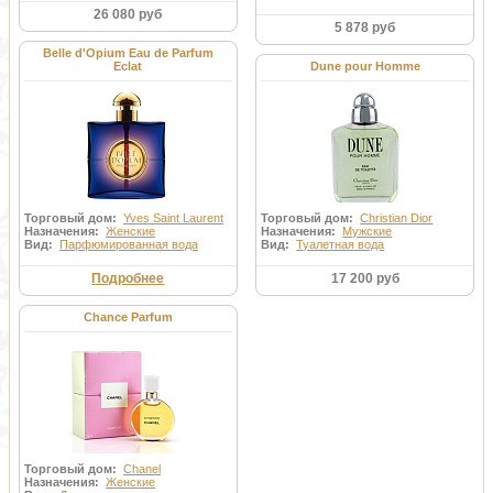
26 080 руб
5 878 руб
Belle d'Opium Eau de Parfum
Eclat
Dune pour Homme
Торговый дом:
Yves Saint Laurent
Торговый дом:
Christian Dior
Назначения:
Женские
Назначения:
Мужские
Вид:
Парфюмированная вода
Вид:
Туалетная вода
Подробнее
17 200 руб
Chance Parfum
Торговый дом:
Chanel
Назначения:
Женские