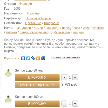
Страна:
Франция
Год:
2006
Назначения:
Женские
Парфюмер:
Dominique Ropion
Семейства:
Цветочные
/
Шипровые
Ноты:
мандарин
/
лимон
/
кориандр
/
перец
/
роза
/
ирис
/
жасмин
/
мимоза
/
сандаловое дерево
/
дубовый мох
/
пачули
Sisley Soir de Lune (Сислей Суа де Лун) - аромат прекрасный,
неповторимо тонкий и приятный способен превратить женщину в
Богиню, придавая ей еще больше изысканности, неповторимости и
шарма.
В список желаний
Поделиться
Soir de Lune 30 мл.
-
+
В КОРЗИНУ
1
9 763 руб
КУПИТЬ В ОДИН КЛИК
Soir de Lune 100 мл.
-
+
В КОРЗИНУ
1