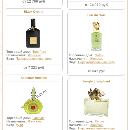
от 12 760 руб
от 24 970 руб
Black Orchid
Eau du Soir
Торговый дом:
Tom Ford
Назначения:
Женские
Торговый дом:
Sisley
Вид:
Парфюмированная вода
Назначения:
Женские
Вид:
Парфюмированная вода
от 7 321 руб
16 645 руб
Shalimar Винтаж
Jungle L`elephant
Торговый дом:
Guerlain
Назначения:
Женские
Торговый дом:
Kenzo
Вид:
Духи
Назначения:
Женские
Вид:
Парфюмированная вода