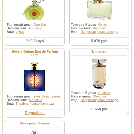
Торговый дом:
Guerlain
Торговый дом:
Kenzo
Назначения:
Женские
Назначения:
Женские
Вид:
Духи
Вид:
Парфюмированная вода
26 080 руб
5 878 руб
Belle d'Opium Eau de Parfum
L`Instant
Eclat
Торговый дом:
Guerlain
Торговый дом:
Yves Saint Laurent
Назначения:
Женские
Назначения:
Женские
Вид:
Парфюмированная вода
Вид:
Парфюмированная вода
11 650 руб
Подробнее
Dune pour Homme