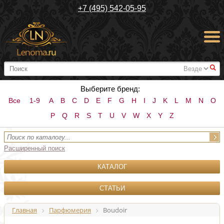
+7 (495) 542-05-95
#
Выберите бренд:
Все
1-9
A
B
C
D
E
F
G
H
I
J
K
L
M
N
O
P
Q
R
S
T
U
V
W
X
Y
Z
Расширенный поиск
КАТАЛОГ
СТАТЬИ
Главная
Парфюмерия
Boudoir