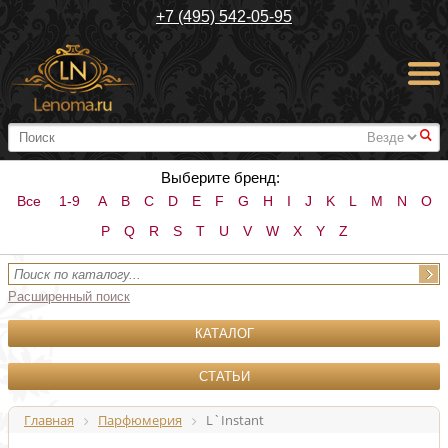
+7 (495) 542-05-95
#
Выберите бренд:
Все
1-9
A
B
C
D
E
F
G
H
I
J
K
L
M
N
O
P
Q
R
S
T
U
V
W
X
Y
Z
Расширенный поиск
КАТАЛОГ
СТАТЬИ
Главная
Парфюмерия
L`Instant