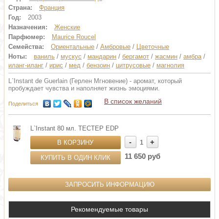
Страна:
Франция
Год:
2003
Назначения:
Женские
Парфюмер:
Maurice Roucel
Семейства:
Ориентальные
/
Амбровые
/
Цветочные
Ноты:
ваниль
/
мускус
/
мандарин
/
бергамот
/
жасмин
/
амбра
/
иланг-иланг
/
ирис
/
мед
/
бензоин
/
цитрусовые
/
магнолия
L`Instant de Guerlain (Герлен Мгновение) - аромат, который
пробуждает чувства и наполняет жизнь эмоциями.
В список желаний
Поделиться
L`Instant 80 мл. ТЕСТЕР EDP
-
+
В КОРЗИНУ
1
11 650 руб
КУПИТЬ В ОДИН КЛИК
ЗАПРОСИТЬ ИНФОРМАЦИЮ
Рекомендуемые товары