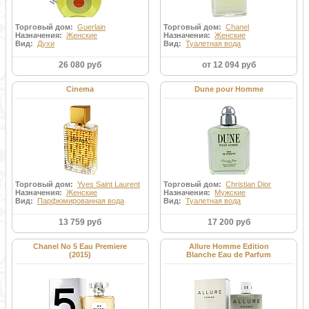
Торговый дом:
Guerlain
Торговый дом:
Chanel
Назначения:
Женские
Назначения:
Женские
Вид:
Духи
Вид:
Туалетная вода
26 080 руб
от 12 094 руб
Cinema
Dune pour Homme
Торговый дом:
Yves Saint Laurent
Торговый дом:
Christian Dior
Назначения:
Женские
Назначения:
Мужские
Вид:
Парфюмированная вода
Вид:
Туалетная вода
13 759 руб
17 200 руб
Chanel No 5 Eau Premiere
Allure Homme Edition
(2015)
Blanche Eau de Parfum