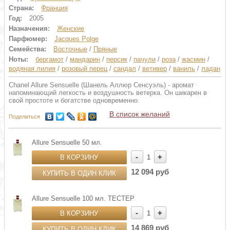
Страна:
Франция
Год:
2005
Назначения:
Женские
Парфюмер:
Jacques Polge
Семейства:
Восточные
/
Пряные
Ноты:
бергамот
/
мандарин
/
персик
/
пачули
/
роза
/
жасмин
/
водяная лилия
/
розовый перец
/
сандал
/
ветивер
/
ваниль
/
ладан
Chanel Allure Sensuelle (Шанель Аллюр Сенсуэль) - аромат
напоминающий легкость и воздушность ветерка. Он шикарен в
свой простоте и богатстве одновременно.
В список желаний
Поделиться
Allure Sensuelle 50 мл.
-
+
В КОРЗИНУ
1
12 094 руб
КУПИТЬ В ОДИН КЛИК
Allure Sensuelle 100 мл. ТЕСТЕР
-
+
В КОРЗИНУ
1
14 869 руб
КУПИТЬ В ОДИН КЛИК