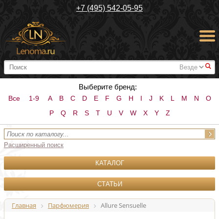
+7 (495) 542-05-95
#
Выберите бренд:
Все
1-9
A
B
C
D
E
F
G
H
I
J
K
L
M
N
O
P
Q
R
S
T
U
V
W
X
Y
Z
Расширенный поиск
КАТАЛОГ
СТАТЬИ
Главная
Парфюмерия
Allure Sensuelle