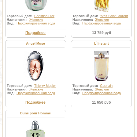
Торговый дом:
Christian Dior
Торговый дом:
Yves Saint Laurent
Назначения:
Женские
Назначения:
Женские
Вид:
Парфюмированная вода
Вид:
Парфюмированная вода
Подробнее
13 759 руб
Angel Muse
L`Instant
Торговый дом:
Thierry Mugler
Торговый дом:
Guerlain
Назначения:
Женские
Назначения:
Женские
Вид:
Парфюмированная вода
Вид:
Парфюмированная вода
Подробнее
11 650 руб
Dune pour Homme