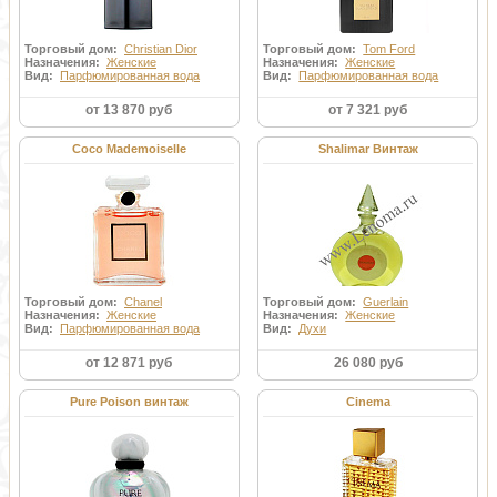
Торговый дом:
Christian Dior
Торговый дом:
Tom Ford
Назначения:
Женские
Назначения:
Женские
Вид:
Парфюмированная вода
Вид:
Парфюмированная вода
от 13 870 руб
от 7 321 руб
Coco Mademoiselle
Shalimar Винтаж
Торговый дом:
Chanel
Торговый дом:
Guerlain
Назначения:
Женские
Назначения:
Женские
Вид:
Парфюмированная вода
Вид:
Духи
от 12 871 руб
26 080 руб
Pure Poison винтаж
Cinema