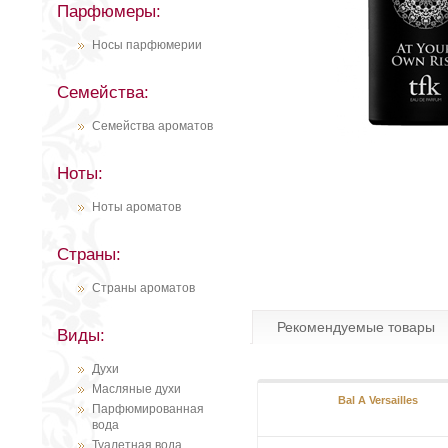
Парфюмеры:
Носы парфюмерии
Семейства:
Семейства ароматов
Ноты:
Ноты ароматов
Страны:
Страны ароматов
Рекомендуемые товары
Виды:
Духи
Масляные духи
Bal A Versailles
Парфюмированная
вода
Туалетная вода