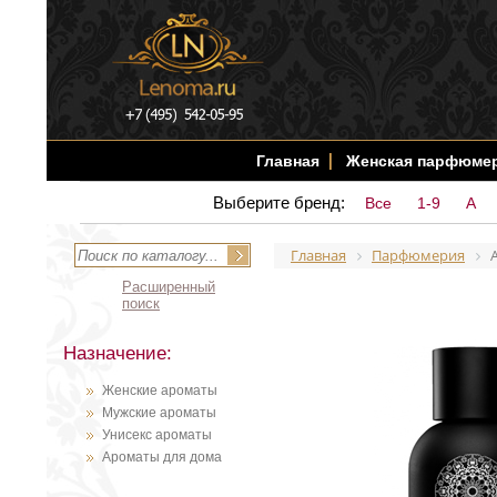
Главная
Женская парфюме
Выберите бренд:
Все
1-9
A
Главная
Парфюмерия
Расширенный
поиск
Назначение:
Женские ароматы
Мужские ароматы
Унисекс ароматы
Ароматы для дома