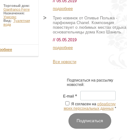
// 05.05.2019
Торговый дом:
Торговый дом:
подробнее
Gianfranco Ferre
Ramon Molvizar
Назначения:
Назначения:
>
Унисекс
Унисекс
Трио новинок от Оливье Польжа -
Вид:
Туалетная
Вид:
парфюмера Chanel. Композиция
вода
Парфюмированная
повествует о любимых местах отдыха
вода
основательницы дома Коко Шанель.
// 05.05.2019
подробнее
робнее
Подробнее
Все новости
Подписаться на рассылку
новостей:
*
E-mail
Я согласен на
обработку
моих персональных данных
*
Подписаться