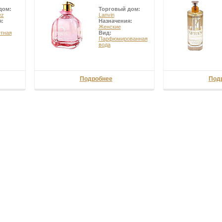
дом:
Торговый дом:
ez
Lanvin
я:
Назначения:
Женские
етная
Вид:
Парфюмированная
вода
Подробнее
Под