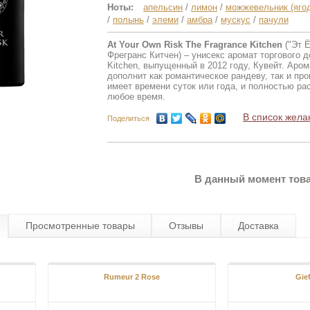
Ноты:
апельсин
/
лимон
/
можжевельник (яго
/
полынь
/
элеми
/
амбра
/
мускус
/
пачули
At Your Own Risk The Fragrance Kitchen
("Эт Ё
Фрегранс Китчен) – унисекс аромат торгового д
Kitchen, выпущенный в 2012 году, Кувейт. Аром
дополнит как романтическое рандеву, так и прог
имеет времени суток или года, и полностью ра
любое время.
В список жела
Поделиться
В данный момент това
Просмотренные товары
Отзывы
Доставка
Rumeur 2 Rose
Gief