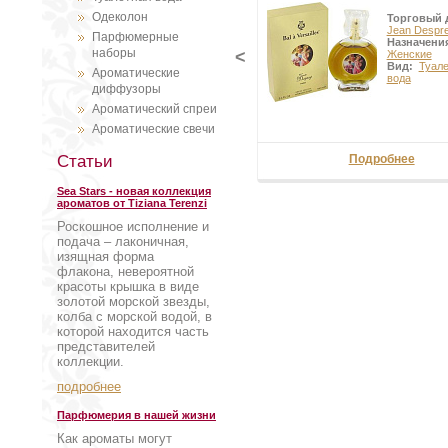
Одеколон
Торговый 
Jean Despr
Парфюмерные
Назначени
наборы
<
Женские
Вид:
Туал
Ароматические
вода
диффузоры
Ароматический спреи
Ароматические свечи
Статьи
Подробнее
Sea Stars - новая коллекция
ароматов от Tiziana Terenzi
Роскошное исполнение и
подача – лаконичная,
изящная форма
флакона, невероятной
красоты крышка в виде
золотой морской звезды,
колба с морской водой, в
которой находится часть
представителей
коллекции.
подробнее
Парфюмерия в нашей жизни
Как ароматы могут