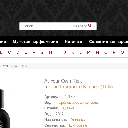
#
рия
Мужская парфюмерия
Новинки
Селективная пар
B
C
D
E
F
G
H
I
J
K
L
M
N
O
P
Q
At Your Own Risk
At Your Own Risk
от
The Fragrance Kitchen (TFK)
Артикул:
42150
Вид:
Парфюмированная вода
Страна:
Кувейт
Год:
2012
Назначения:
Унисекс
Семейства:
Шипровые