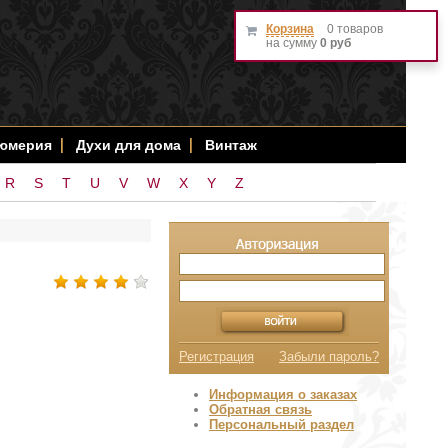
Корзина
0 товаров
на сумму
0 руб
фюмерия
Духи для дома
Винтаж
R
S
T
U
V
W
X
Y
Z
Регистрация
Забыли пароль?
Информация о заказах
Обратная связь
Персональный раздел