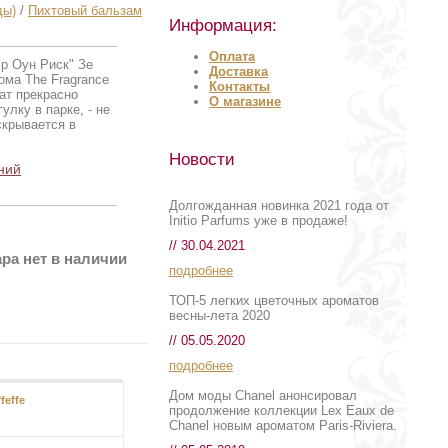
ды)
/
Пихтовый бальзам
Информация:
Оплата
р Оун Риск" Зе
Доставка
ома The Fragrance
Контакты
ат прекрасно
О магазине
улку в парке, - не
скрывается в
Новости
ний
Долгожданная новинка 2021 года от
Initio Parfums уже в продаже!
// 30.04.2021
ра нет в наличии
подробнее
ТОП-5 легких цветочных ароматов
весны-лета 2020
// 05.05.2020
подробнее
Дом моды Chanel анонсировал
feffe
White Goldskin
продолжение коллекции Lex Eaux de
Chanel новым ароматом Paris-Riviera.