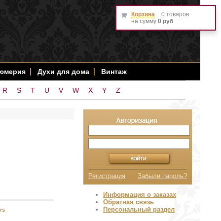
Корзина
0 товаров
на сумму
0 руб
фюмерия
Духи для дома
Винтаж
R
S
T
U
V
W
X
Y
Z
Регистрация
Забыли пароль?
Информация о заказах
Обратная связь
Персональный раздел
rs