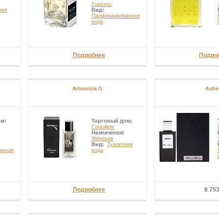
Унисекс
ная
Вид:
Парфюмированная
вода
Подробнее
Подро
Artemisia G
Ashe
ом:
Торговый дом:
Coquillete
Назначения:
Женские
Вид:
Туалетная
анная
вода
Подробнее
8 75