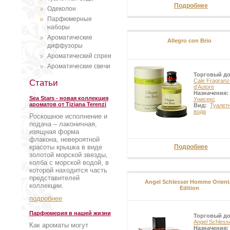
Подробнее
Одеколон
Парфюмерные
наборы
Ароматические
Allegro con Brio
диффузоры
Ароматический спреи
Ароматические свечи
Торговый д
Cale Fragranz
Статьи
d'Autore
Назначения:
Sea Stars - новая коллекция
Унисекс
ароматов от Tiziana Terenzi
Вид:
Туалет
вода
Роскошное исполнение и
подача – лаконичная,
изящная форма
флакона, невероятной
красоты крышка в виде
Подробнее
золотой морской звезды,
колба с морской водой, в
которой находится часть
представителей
Angel Schlesser Homme Orient
коллекции.
Edition
подробнее
Парфюмерия в нашей жизни
Торговый д
Angel Schless
Как ароматы могут
Назначения: