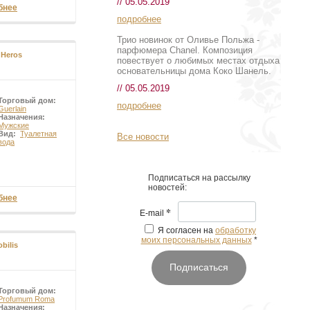
// 05.05.2019
бнее
подробнее
Трио новинок от Оливье Польжа -
парфюмера Chanel. Композиция
 Heros
повествует о любимых местах отдыха
основательницы дома Коко Шанель.
// 05.05.2019
Торговый дом:
подробнее
Guerlain
Назначения:
Мужские
Вид:
Туалетная
Все новости
вода
Подписаться на рассылку
новостей:
бнее
*
E-mail
Я согласен на
обработку
моих персональных данных
*
bilis
Подписаться
Торговый дом:
Profumum Roma
Назначения: