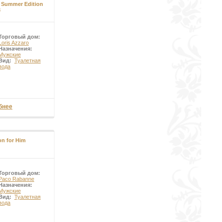
 Summer Edition
3
Торговый дом:
Loris Azzaro
Назначения:
Мужские
Вид:
Туалетная
вода
бнее
on for Him
Торговый дом:
Paco Rabanne
Назначения:
Мужские
Вид:
Туалетная
вода