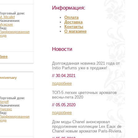
Информация:
Торговый дом:
Оплата
M. Micallef
Назначения:
Доставка
Мужские
Контакты
Вид:
О магазине
Парфюмированная
вода
Новости
бнее
Долгожданная новинка 2021 года от
Initio Parfums уже в продаже!
// 30.04.2021
Anniversary
подробнее
ТОП-5 легких цветочных ароматов
весны-лета 2020
Торговый дом:
Xerjoff
// 05.05.2020
Назначения:
Унисекс
подробнее
Вид:
Парфюмированная
вода
Дом моды Chanel анонсировал
продолжение коллекции Lex Eaux de
Chanel новым ароматом Paris-Riviera.