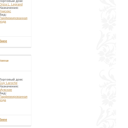
Торговый дом:
Oriza L. Legrand
Назначения:
Унисекс
Вид:
Парфюмированная
вода
бнее
ntense
Торговый дом:
Guy Laroche
Назначения:
Мужские
Вид:
Парфюмированная
вода
бнее