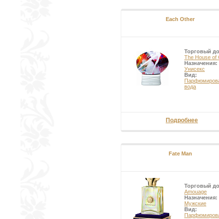
Each Other
Торговый д
The House of
Назначения:
Унисекс
Вид:
Парфюмиров
вода
Подробнее
Fate Man
Торговый д
Amouage
Назначения:
Мужские
Вид:
Парфюмиров