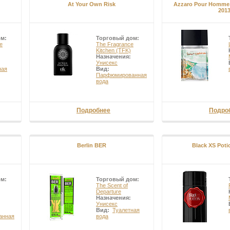
At Your Own Risk
Azzaro Pour Homme
201
ом:
Торговый дом:
e
The Fragrance
Kitchen (TFK)
Назначения:
Унисекс
ная
Вид:
Парфюмированная
вода
Подробнее
Подро
Berlin BER
Black XS Poti
ом:
Торговый дом:
The Scent of
Departure
Назначения:
Унисекс
Вид:
Туалетная
анная
вода