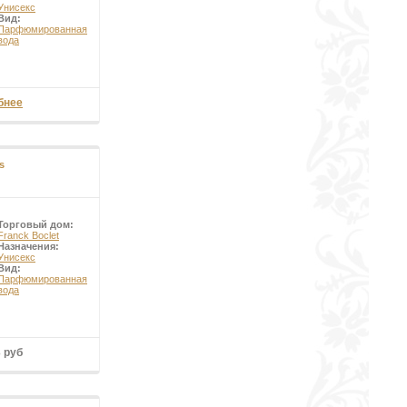
Унисекс
Вид:
Парфюмированная
вода
бнее
s
Торговый дом:
Franck Boclet
Назначения:
Унисекс
Вид:
Парфюмированная
вода
3 руб