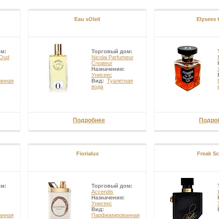
Eau sOleil
Elysees 
ом:
Торговый дом:
 Oud
Nicolai Parfumeur
Createur
Назначения:
Унисекс
анная
Вид:
Туалетная
вода
Подробнее
Подро
Fiorialux
Freak Sc
ом:
Торговый дом:
Accendis
Назначения:
Унисекс
Вид:
анная
Парфюмированная