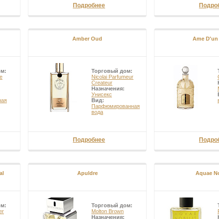
Подробнее
Подро
Amber Oud
Ame D'un
ом:
Торговый дом:
e
Nicolai Parfumeur
Createur
Назначения:
Унисекс
ная
Вид:
Парфюмированная
вода
Подробнее
Подро
al
Apuldre
Aquae No
ом:
Торговый дом:
er
Molton Brown
Назначения: