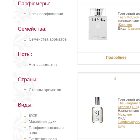
Парфюмеры:
Торговый д
Носы парфюмерии
Trish McEvoy
Назначения:
Женские
Семейства:
Вид:
Одекол
Семейства ароматов
Ноты:
Подробнее
Ноты ароматов
Страны:
9
Страны ароматов
Торговый д
The Fragranc
Виды:
Kitchen (TFK)
Назначения:
Мужские
Духи
Вид:
Масляные духи
Парфюмиров
вода
Парфюмированная
вода
Туалетная вода