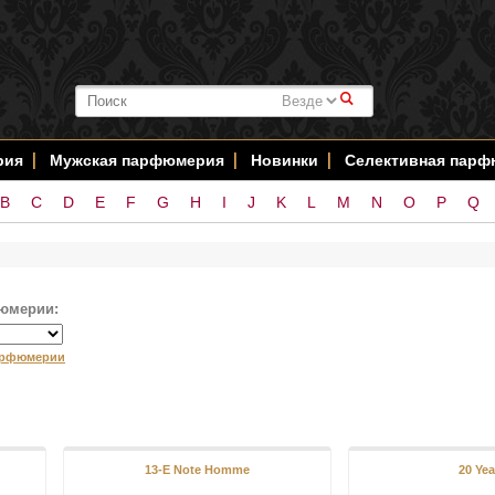
#
рия
Мужская парфюмерия
Новинки
Селективная пар
B
C
D
E
F
G
H
I
J
K
L
M
N
O
P
Q
юмерии:
арфюмерии
13-E Note Homme
20 Yea