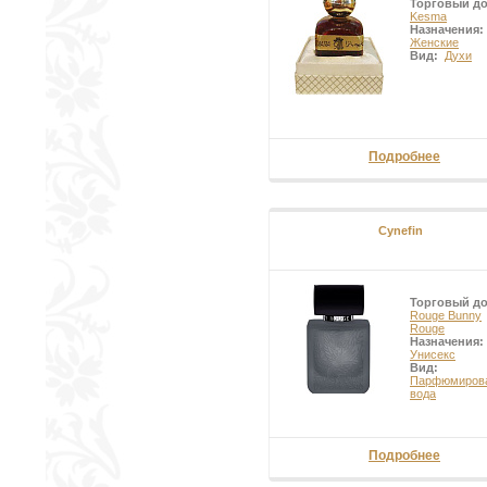
Торговый д
Kesma
Назначения:
Женские
Вид:
Духи
Подробнее
Cynefin
Торговый д
Rouge Bunny
Rouge
Назначения:
Унисекс
Вид:
Парфюмиров
вода
Подробнее