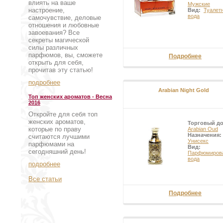
влиять на ваше
Мужские
настроение,
Вид:
Туалет
вода
самочувствие, деловые
отношения и любовные
завоевания? Все
секреты магической
силы различных
парфюмов, вы, сможете
Подробнее
открыть для себя,
прочитав эту статью!
подробнее
Arabian Night Gold
Топ женских ароматов - Весна
2016
Откройте для себя топ
женских ароматов,
Торговый д
которые по праву
Arabian Oud
Назначения:
считаются лучшими
Унисекс
парфюмами на
Вид:
сегодняшний день!
Парфюмиров
вода
подробнее
Все статьи
Подробнее