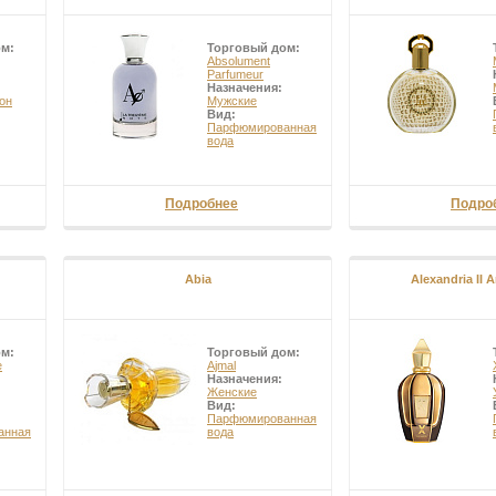
ом:
Торговый дом:
Absolument
Parfumeur
Назначения:
он
Мужские
Вид:
Парфюмированная
вода
Подробнее
Подро
Abia
Alexandria II 
ом:
Торговый дом:
e
Ajmal
Назначения:
Женские
Вид:
Парфюмированная
анная
вода