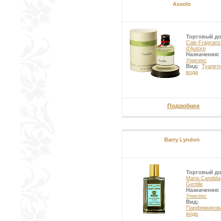
Assolo
Торговый д
Cale Fragranz
d'Autore
Назначения:
Унисекс
Вид:
Туалет
вода
Подробнее
Barry Lyndon
Торговый д
Maria Candida
Gentile
Назначения:
Унисекс
Вид:
Парфюмиров
вода