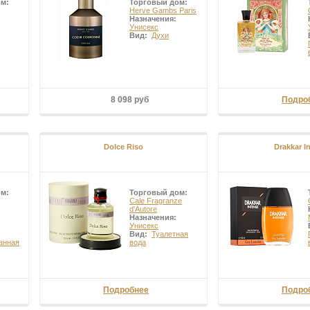
ом:
Торговый дом:
Herve Gambs Paris
Назначения:
Унисекс
Вид:
Духи
8 098 руб
Подро
Dolce Riso
Drakkar I
ом:
Торговый дом:
Cale Fragranze
d'Autore
Назначения:
Унисекс
Вид:
Туалетная
анная
вода
Подробнее
Подро