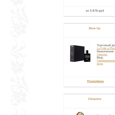
от 5 878 руб
Blow Up
Торговый д
La Folie a Plu
Назначения:
Унисекс
Вид:
Парфюмиров
вода
Подробнее
Cleopatra