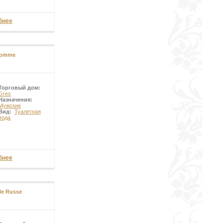
бнее
Homme
Торговый дом:
Gres
Назначения:
Мужские
Вид:
Туалетная
вода
бнее
gle Russe