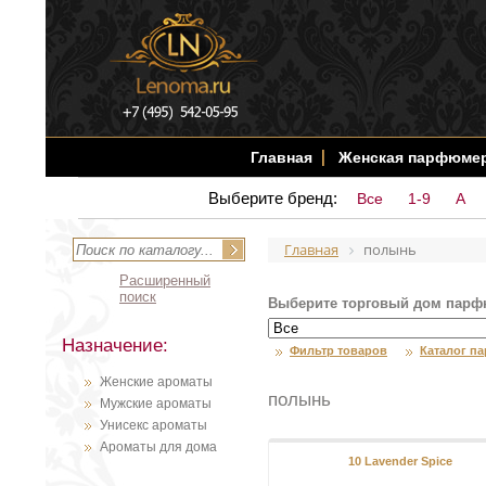
Главная
Женская парфюме
Выберите бренд:
Все
1-9
A
Главная
полынь
Расширенный
поиск
Выберите торговый дом парф
Назначение:
Фильтр товаров
Каталог п
Женские ароматы
полынь
Мужские ароматы
Унисекс ароматы
Ароматы для дома
10 Lavender Spice