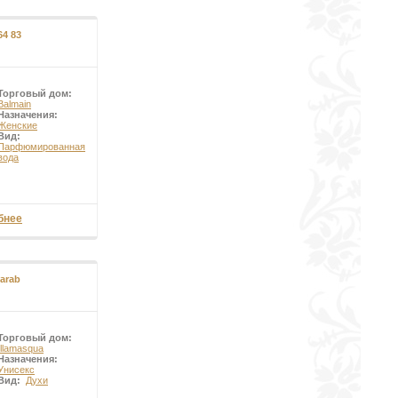
64 83
Торговый дом:
Balmain
Назначения:
Женские
Вид:
Парфюмированная
вода
бнее
arab
Торговый дом:
Illamasqua
Назначения:
Унисекс
Вид:
Духи