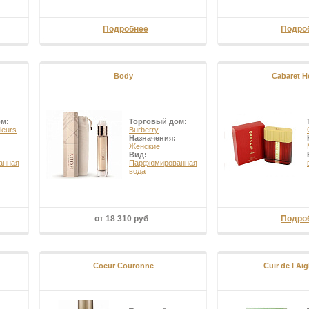
Подробнее
Подро
Body
Cabaret 
ом:
Торговый дом:
sieurs
Burberry
Назначения:
Женские
Вид:
анная
Парфюмированная
вода
от 18 310 руб
Подро
Coeur Couronne
Cuir de l Ai