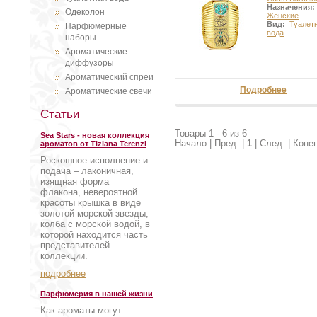
Назначения:
Одеколон
Женские
Вид:
Туалет
Парфюмерные
вода
наборы
Ароматические
диффузоры
Ароматический спреи
Подробнее
Ароматические свечи
Статьи
Товары 1 - 6 из 6
Sea Stars - новая коллекция
Начало | Пред. |
1
| След. | Коне
ароматов от Tiziana Terenzi
Роскошное исполнение и
подача – лаконичная,
изящная форма
флакона, невероятной
красоты крышка в виде
золотой морской звезды,
колба с морской водой, в
которой находится часть
представителей
коллекции.
подробнее
Парфюмерия в нашей жизни
Как ароматы могут