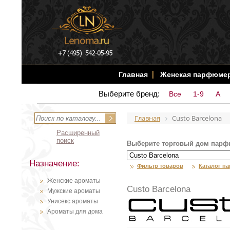
Главная
Женская парфюме
Выберите бренд:
Все
1-9
A
Главная
Custo Barcelona
Расширенный
поиск
Выберите торговый дом парф
Назначение:
Фильтр товаров
Каталог п
Женские ароматы
Custo Barcelona
Мужские ароматы
Унисекс ароматы
Ароматы для дома