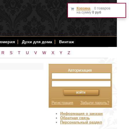
Корзина
0 товаров
на сумму
0 руб
фюмерия
Духи для дома
Винтаж
R
S
T
U
V
W
X
Y
Z
Регистрация
Забыли пароль?
Информация о заказах
Обратная связь
Персональный раздел