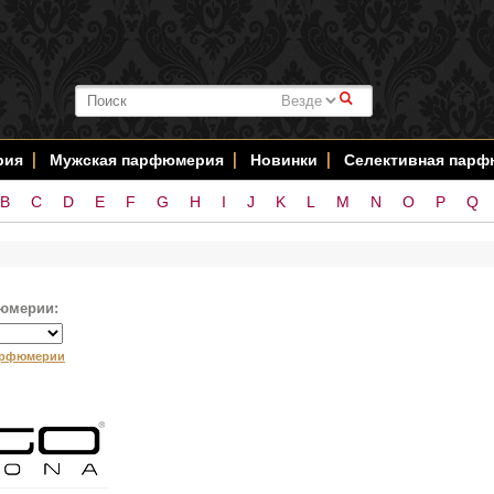
#
рия
Мужская парфюмерия
Новинки
Селективная пар
B
C
D
E
F
G
H
I
J
K
L
M
N
O
P
Q
юмерии:
арфюмерии