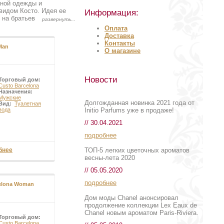
дной одежды и
видом Косто. Идея ее
Информация:
 на братьев произвели
рые во всем мире
Оплата
ь, свобода,
Доставка
ном бренде. Custo
Контакты
Man
 из кругосветного тура.
О магазине
спешной. Невообразимые
 Америку. В одежде
rcelona ежегодно
пех, буквально
Новости
Торговый дом:
фюмеры из Custo
Custo Barcelona
Назначения:
арфюмерия Custo
Мужские
ренда объединяют
Долгожданная новинка 2021 года от
Вид:
Туалетная
Initio Parfums уже в продаже!
вода
// 30.04.2021
подробнее
ТОП-5 легких цветочных ароматов
бнее
весны-лета 2020
// 05.05.2020
подробнее
celona Woman
Дом моды Chanel анонсировал
продолжение коллекции Lex Eaux de
Chanel новым ароматом Paris-Riviera.
Торговый дом:
Custo Barcelona