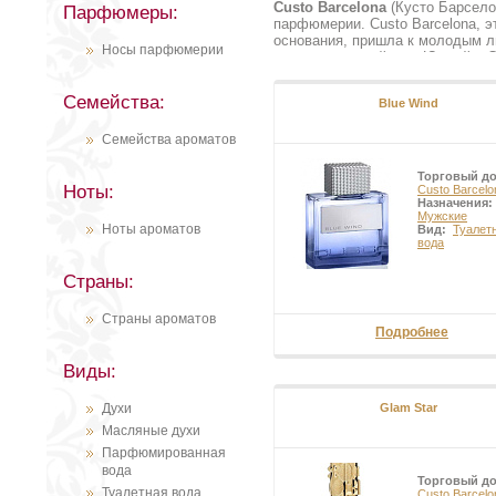
Custo Barcelona
(Кусто Барсело
Парфюмеры:
парфюмерии. Custo Barcelona, э
основания, пришла к молодым л
Носы парфюмерии
впечатление пейзажи Южной и Се
являются не более, чем историе
энергичность местного населени
Семейства:
Blue Wind
Barcelona стал брендом, собрав
Создавая свою модную империю,
Семейства ароматов
принты, яркие расцветки, запом
марки Custo Barcelona щеголяли 
презентует новые коллекции оде
Торговый д
Ноты:
обязывал дизайнеров на выпуск
Custo Barcelo
Назначения:
Barcelona не ограничились, и 
Мужские
Barcelona пользуется успехом и
Ноты ароматов
Вид:
Туалет
культуру самых разных народов
вода
Страны:
Страны ароматов
Подробнее
Виды:
Духи
Glam Star
Масляные духи
Парфюмированная
вода
Торговый д
Туалетная вода
Custo Barcelo