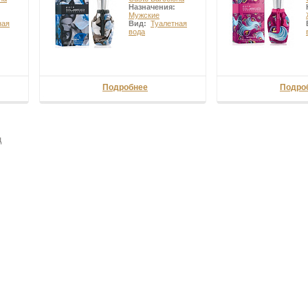
Назначения:
Мужские
ная
Вид:
Туалетная
вода
Подробнее
Подро
ц