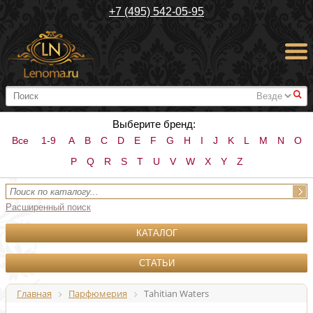
+7 (495) 542-05-95
#
Выберите бренд:
Все
1-9
A
B
C
D
E
F
G
H
I
J
K
L
M
N
O
P
Q
R
S
T
U
V
W
X
Y
Z
Расширенный поиск
КАТАЛОГ
СТАТЬИ
Главная
Парфюмерия
Tahitian Waters