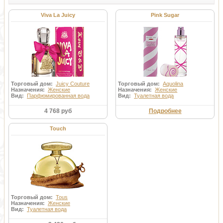
Viva La Juicy
Pink Sugar
Торговый дом:
Juicy Couture
Торговый дом:
Aquolina
Назначения:
Женские
Назначения:
Женские
Вид:
Парфюмированная вода
Вид:
Туалетная вода
4 768 руб
Подробнее
Touch
Торговый дом:
Tous
Назначения:
Женские
Вид:
Туалетная вода