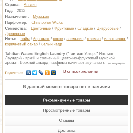
Страна:
Англия
Год:
2013
Назначения:
Мужские
Парфюмер:
Сhristopher Wicks
Семейства:
Цветочные
/
Фруктовые
/
Сладкие
/
Цитрусовые
/
Древесные
Ноты:
лайм
/
бергамот
/
кокос
/
апельсин
/
жасмин
/
иланг-иланг
/
коричневый сахар
/
белый кедр
Tahitian Waters English Laundry
("Таитиан Уотерс" Инглиш
Лаундри) - яркий и солнечный цветочно-фруктовый мужской
аромат. Верхний аккорд парфюма начинает звучание с игристой
свежести цитрусовых нот лайма, апельсина и бергамота, в
В список желаний
которую органично вливается запах кокосового ореха. В сердце
Поделиться
композиции пьянящий медовый запах жасмина соединяется с
дурманящим пряно-цветочным ароматом экзотического иланг-
иланга. Финальный аккорд дарит сладкий, почти гурманский запах
В данный момент товара нет в наличии
коричневого сахара, в котором растворяются хвойно-пряные ноты
могучего кедра.
Рекомендуемые товары
Просмотренные товары
Отзывы
Доставка