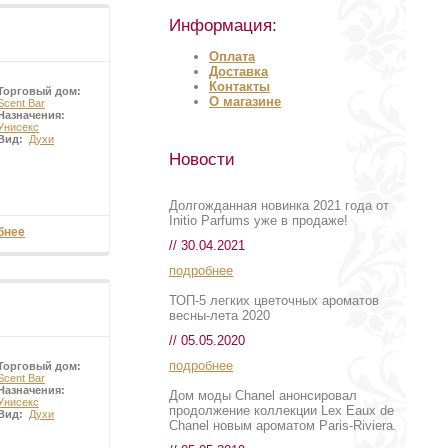
осить с 7-9 лет и
Информация:
ыми и чувственными
Оплата
Доставка
Контакты
Торговый дом:
О магазине
Scent Bar
Назначения:
Унисекс
Вид:
Духи
Новости
Долгожданная новинка 2021 года от
Initio Parfums уже в продаже!
бнее
// 30.04.2021
подробнее
ТОП-5 легких цветочных ароматов
весны-лета 2020
// 05.05.2020
подробнее
Торговый дом:
Scent Bar
Назначения:
Дом моды Chanel анонсировал
Унисекс
продолжение коллекции Lex Eaux de
Вид:
Духи
Chanel новым ароматом Paris-Riviera.