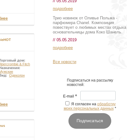
// 05.05.2019
подробнее
Трио новинок от Оливье Польжа -
бнее
парфюмера Chanel. Композиция
повествует о любимых местах отдыха
основательницы дома Коко Шанель.
// 05.05.2019
bieHOT
подробнее
Торговый дом:
Все новости
Abercrombie & Fitch
Назначения:
Мужские
Вид:
Одеколон
Подписаться на рассылку
новостей:
*
E-mail
Я согласен на
обработку
бнее
моих персональных данных
*
Подписаться
eus