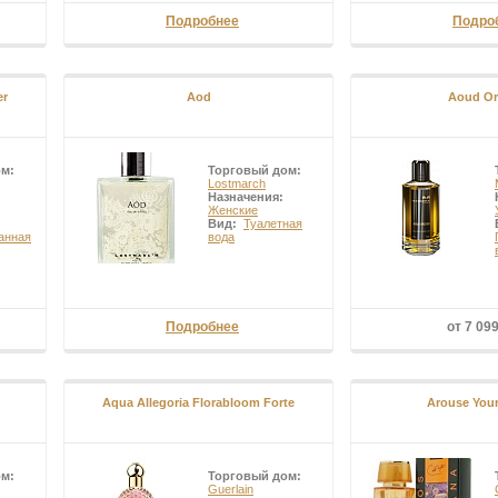
Подробнее
Подро
er
Aod
Aoud Or
ом:
Торговый дом:
Lostmarch
Назначения:
Женские
Вид:
Туалетная
анная
вода
Подробнее
от 7 09
Aqua Allegoria Florabloom Forte
Arouse You
ом:
Торговый дом:
Guerlain