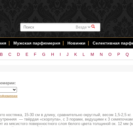
#
рия
Мужская парфюмерия
Новинки
Селективная пар
B
C
D
E
F
G
H
I
J
K
L
M
N
O
P
Q
юмерии:
арфюмерии
то костянка, 15-30 см в длину, сравнительно округлый, весом 1,5-2,5 кг
утренняя — твёрдая «скорлупа», с 3 порами, ведущими к 3 семяпочкам,
т из мясистого поверхностного слоя белого цвета толщиной ок. 12 мм (м
жидкий и прозрачный (кокосовая вода), с появлением в нём капель мас
ьсию молочного цвета (кокосовое молоко), затем густеет и затвердевае