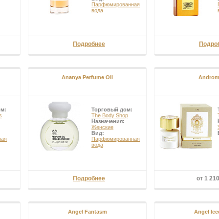
Парфюмированная
вода
Подробнее
Подро
Ananya Perfume Oil
Androm
ом:
Торговый дом:
s
The Body Shop
Назначения:
Женские
Вид:
ная
Парфюмированная
вода
Подробнее
от 1 21
Angel Fantasm
Angel Ice