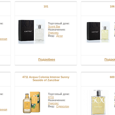
ью созревая в течение 8-10 месяцев. В культуре дерево начинает плодон
101
106
дерево ежегодно даёт от 60 до 120 орехов. Аромат кокоса со сладостн
. Оставляет на коже легкий женственный аромат.
ом:
Торговый дом:
Scent Bar
Назначения:
Унисекс
Вид:
Духи
анная
Подробнее
Подро
4711 Acqua Colonia Intense Sunny
600
Seaside of Zanzibar
ом:
Торговый дом:
4711
Назначения:
Унисекс
Вид:
Одеколон
анная