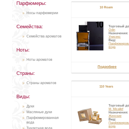
Парфюмеры:
группами по 15-20 штук, полност
10 Roam
продолжает около 50 лет. Одно 
нотками для ценителей парфюма
Носы парфюмерии
Семейства:
Торговый д
Odin
Назначения:
Семейства ароматов
Унисекс
Вид:
Парфюмиров
вода
Ноты:
Ноты ароматов
Подробнее
Страны:
Страны ароматов
110 Years
Виды:
Торговый д
Духи
M. Micallef
Масляные духи
Назначения:
Женские
Парфюмированная
Вид:
вода
Парфюмиров
вода
Туалетная вода