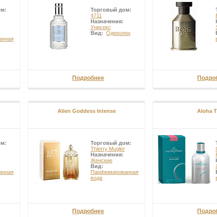
ом:
Торговый дом:
4711
Назначения:
Унисекс
Вид:
Одеколон
анная
Подробнее
Подро
Alien Goddess Intense
Aloha T
ом:
Торговый дом:
Thierry Mugler
Назначения:
Женские
Вид:
анная
Парфюмированная
вода
Подробнее
Подро