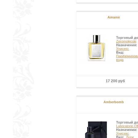
Amame
Торговый д
Zeromolecole
Назначения:
Унисекс
Вид:
Парфюмиров
вода
17 200 руб
Amberbomb
Торговый д
Laboratorio Olf
Назначения:
Унисекс
Вид:
Духи