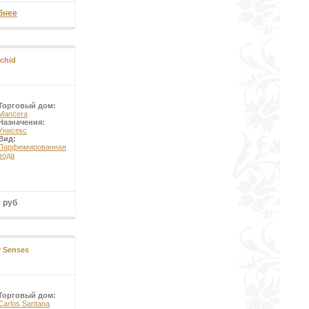
бнее
chid
Торговый дом:
Mancera
Назначения:
Унисекс
Вид:
Парфюмированная
вода
9 руб
r Senses
Торговый дом:
Carlos Santana