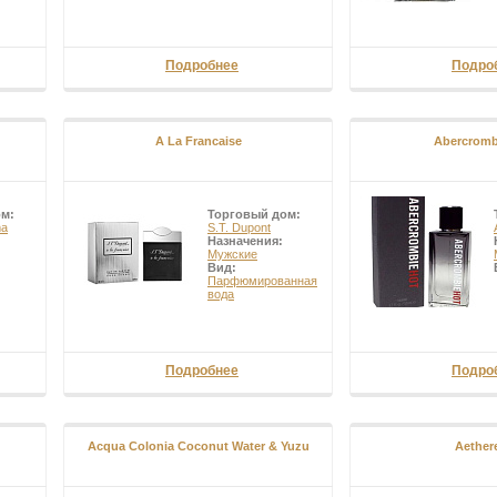
Подробнее
Подро
A La Francaise
Abercrom
ом:
Торговый дом:
ma
S.T. Dupont
Назначения:
Мужские
Вид:
Парфюмированная
вода
Подробнее
Подро
Acqua Colonia Coconut Water & Yuzu
Aether