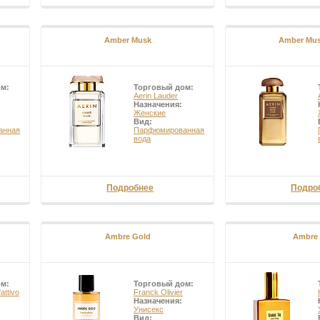
Amber Musk
Amber Mus
ом:
Торговый дом:
Aerin Lauder
Назначения:
Женские
Вид:
анная
Парфюмированная
вода
Подробнее
Подро
Ambre Gold
Ambre 
ом:
Торговый дом:
attivo
Franck Olivier
Назначения:
Унисекс
Вид: