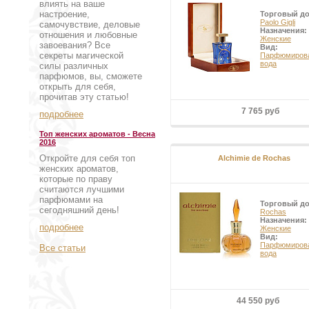
влиять на ваше
настроение,
Торговый д
Paolo Gigli
самочувствие, деловые
Назначения:
отношения и любовные
Женские
завоевания? Все
Вид:
секреты магической
Парфюмиров
вода
силы различных
парфюмов, вы, сможете
открыть для себя,
прочитав эту статью!
7 765 руб
подробнее
Топ женских ароматов - Весна
2016
Откройте для себя топ
Alchimie de Rochas
женских ароматов,
которые по праву
считаются лучшими
парфюмами на
Торговый д
сегодняшний день!
Rochas
Назначения:
подробнее
Женские
Вид:
Парфюмиров
Все статьи
вода
44 550 руб