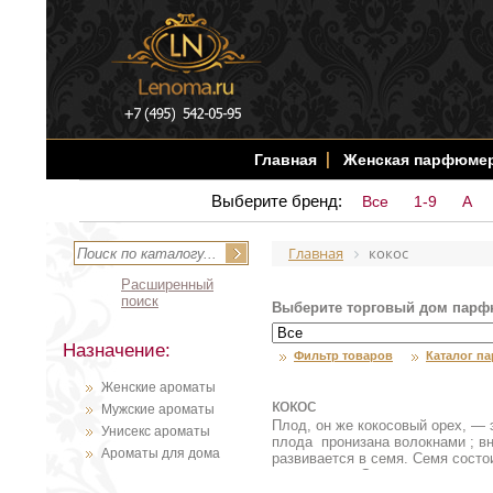
Главная
Женская парфюме
Выберите бренд:
Все
1-9
A
Главная
кокос
Расширенный
поиск
Выберите торговый дом парф
Назначение:
Фильтр товаров
Каталог п
Женские ароматы
кокос
Мужские ароматы
Плод, он же кокосовый орех, — э
Унисекс ароматы
плода пронизана волокнами ; вн
Ароматы для дома
развивается в семя. Семя состои
эндосперма. Эндосперм, сперва 
постепенно превращается в эмул