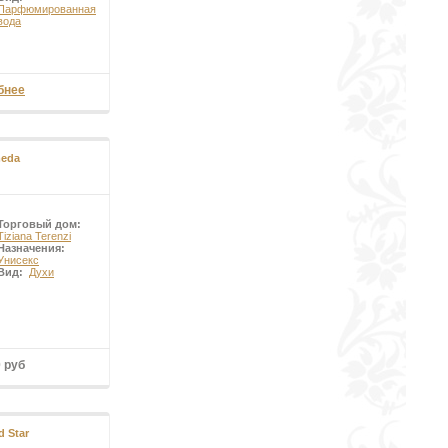
Парфюмированная
вода
бнее
eda
Торговый дом:
Tiziana Terenzi
Назначения:
Унисекс
Вид:
Духи
0 руб
d Star