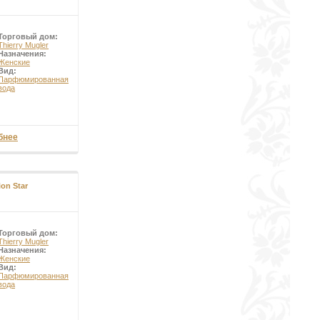
Торговый дом:
Thierry Mugler
Назначения:
Женские
Вид:
Парфюмированная
вода
бнее
on Star
Торговый дом:
Thierry Mugler
Назначения:
Женские
Вид:
Парфюмированная
вода