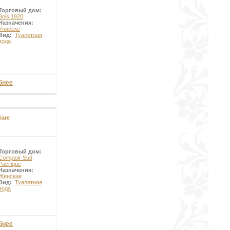
Торговый дом:
Bois 1920
Назначения:
Унисекс
Вид:
Туалетная
вода
бнее
iare
Торговый дом:
Comptoir Sud
Pacifique
Назначения:
Женские
Вид:
Туалетная
вода
бнее