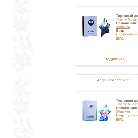
Торговый д
Thierry Mugler
Назначения:
Женские
Вид:
Парфюмиров
вода
Подробнее
Angel Iced Star 2021
Торговый д
Thierry Mugler
Назначения:
Женские
Вид:
Туалет
вода