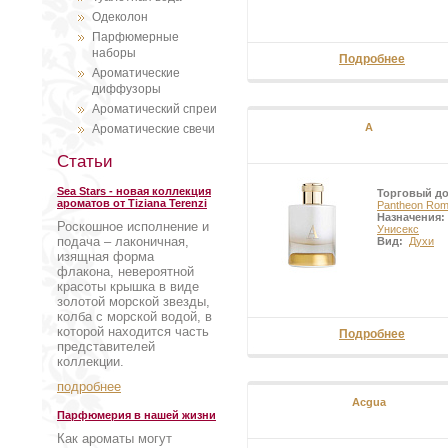
Одеколон
Парфюмерные
наборы
Подробнее
Ароматические
диффузоры
Ароматический спреи
A
Ароматические свечи
Статьи
Sea Stars - новая коллекция
Торговый д
ароматов от Tiziana Terenzi
Pantheon Ro
Назначения:
Роскошное исполнение и
Унисекс
подача – лаконичная,
Вид:
Духи
изящная форма
флакона, невероятной
красоты крышка в виде
золотой морской звезды,
колба с морской водой, в
которой находится часть
Подробнее
представителей
коллекции.
подробнее
Acgua
Парфюмерия в нашей жизни
Как ароматы могут