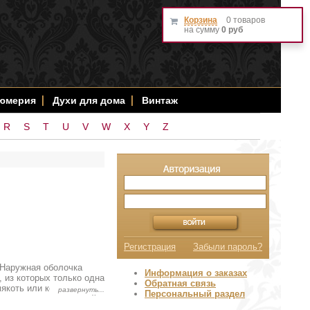
Корзина
0 товаров
на сумму
0 руб
фюмерия
Духи для дома
Винтаж
R
S
T
U
V
W
X
Y
Z
Регистрация
Забыли пароль?
. Наружная оболочка
Информация о заказах
 из которых только одна
Обратная связь
якоть или копра) и
Персональный раздел
ла, выделяемых копрой,
т. Плоды растут