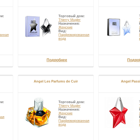
ом:
Торговый дом:
Thierry Mugler
Назначения:
Женские
Вид:
анная
Парфюмированная
вода
Подробнее
Подро
Angel Les Parfums de Cuir
Angel Passi
ом:
Торговый дом:
Thierry Mugler
Назначения:
Женские
ная
Вид:
Парфюмированная
вода