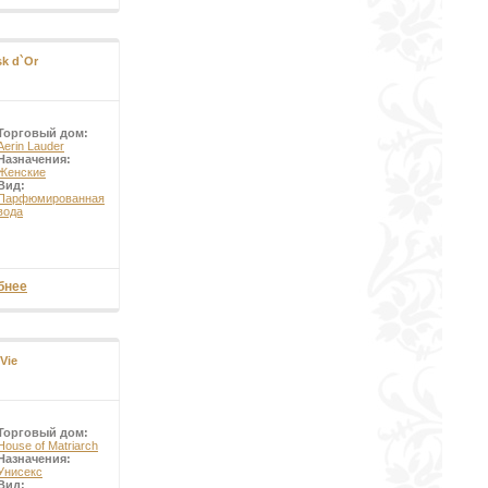
k d`Or
Торговый дом:
Aerin Lauder
Назначения:
Женские
Вид:
Парфюмированная
вода
бнее
Vie
Торговый дом:
House of Matriarch
Назначения:
Унисекс
Вид: