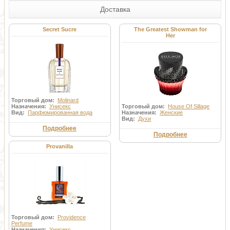
Доставка
Secret Sucre
The Greatest Showman for
Her
Торговый дом:
Molinard
Назначения:
Унисекс
Торговый дом:
House Of Sillage
Вид:
Парфюмированная вода
Назначения:
Женские
Вид:
Духи
Подробнее
Подробнее
Provanilla
Торговый дом:
Providence
Perfume
Назначения:
Унисекс