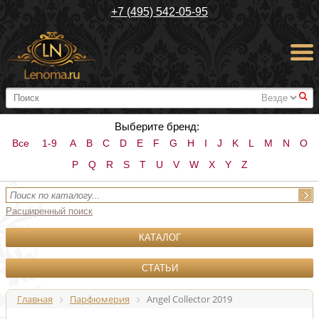
+7 (495) 542-05-95
#
Выберите бренд:
Все
1-9
A
B
C
D
E
F
G
H
I
J
K
L
M
N
O
P
Q
R
S
T
U
V
W
X
Y
Z
Расширенный поиск
КАТАЛОГ
СТАТЬИ
Главная
Парфюмерия
Angel Collector 2019