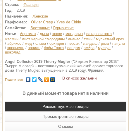
Страна:
Франция
Год:
2019
Назначения:
Женские
Парфюмер:
Olivier Cresp
/
Yves de Chirin
Семейства:
Восточные
/
Гурманские
Ноты:
бергамот
/
дыня
/
кокос
/
мандарин
/
сахарная вата
/
жасмин
/
лист черной смородины
/
ананас
/
тмин
/
мускатный орех
/
абрикос
/
мед
/
слива
/
орхидея
/
персик
/
ландыш
/
роза
/
пачули
/
карамель
/
ваниль
/
бобы Тонка
/
сандал
/
амбра
/
мускус
/
шоколад
Angel Collector 2019 Thierry Mugler
("Энджел Коллектор 2019"
Тьерри Мюглер) – восточно-гурманский женский аромат торгового
дома Thierry Mugler, выпущенный в 2019 году, Франция.
В список желаний
Поделиться
В данный момент товара нет в наличии
Рекомендуемые товары
Просмотренные товары
Отзывы