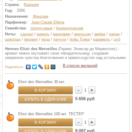
Страна:
Франция
Год:
2006
Назначения:
Женские
Парфюмер:
Jean-Claude Ellena
Семейства:
Цитрусовые
/
Ароматические
Ноты:
сандал
/
ваниль
/
мандарин
/
апельсин
/
амбра
/
ладан
/
шоколад
/
бисквит
/
кедр
/
пачули
/
бобы Тонка
/
карамель
/
дуб
Hermes Elixir des Merveilles
(Гермес Эликсир де Мервеллис) -
аромат нежно окутывает свою обладательницу, создавая
уверенное чувства благоговения и превосходство над остальными.
В список желаний
Поделиться
Elixir des Merveilles 30 мл.
-
+
В КОРЗИНУ
1
5 656 руб
КУПИТЬ В ОДИН КЛИК
Elixir des Merveilles 100 мл. ТЕСТЕР
-
+
В КОРЗИНУ
1
9 097 руб
КУПИТЬ В ОДИН КЛИК