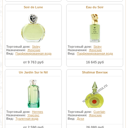
Soir de Lune
Eau du Soir
Торговый дом:
Sisley
Торговый дом:
Sisley
Назначения:
Женские
Назначения:
Женские
Вид:
Парфюмированная вода
Вид:
Парфюмированная вода
от 9 763 руб
16 645 руб
Un Jardin Sur le Nil
Shalimar Винтаж
Торговый дом:
Hermes
Торговый дом:
Guerlain
Назначения:
Унисекс
Назначения:
Женские
Вид:
Туалетная вода
Вид:
Духи
от 2 590 руб
26 080 руб