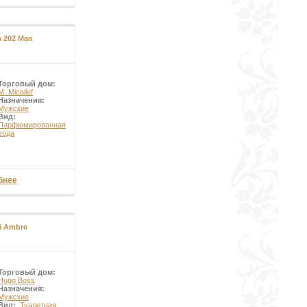
n 202 Man
Торговый дом:
M. Micallef
Назначения:
Мужские
Вид:
Парфюмированная
вода
бнее
i Ambre
Торговый дом:
Hugo Boss
Назначения:
Мужские
Вид:
Туалетная