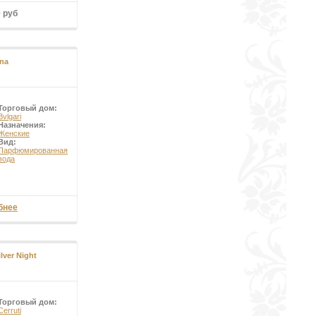
0 руб
na
Торговый дом:
Bvlgari
Назначения:
Женские
Вид:
Парфюмированная
вода
бнее
ilver Night
Торговый дом:
Cerruti