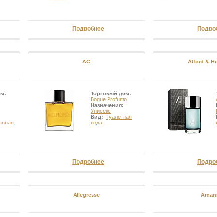
Подробнее
Подро
AG
Alford & Ho
ом:
Торговый дом:
Bogue Profumo
Назначения:
Унисекс
Вид:
Туалетная
анная
вода
Подробнее
Подро
Allegresse
Amani