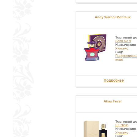
Andy Warhol Montauk
Торговый д
Bond No.9
Назначения:
Унисекс
Вид:
Парфюмиров
вода
Подробнее
Atlas Fever
Торговый д
EX Nihilo
Назначения:
Унисекс
Вид: