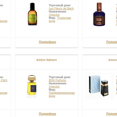
ом:
Торговый дом:
Les Fleurs de Bach
Назначения:
Унисекс
Вид:
Туалетная
анная
вода
Подробнее
Подро
Ambre Safrano
Amun
ом:
Торговый дом:
 Fitch
BDK Parfums
Назначения:
Унисекс
Вид:
анная
Парфюмированная
вода
Подробнее
Подро