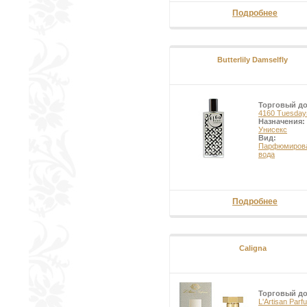
Подробнее
Butterlily Damselfly
Торговый д
4160 Tuesday
Назначения:
Унисекс
Вид:
Парфюмиров
вода
Подробнее
Caligna
Торговый д
L'Artisan Parf