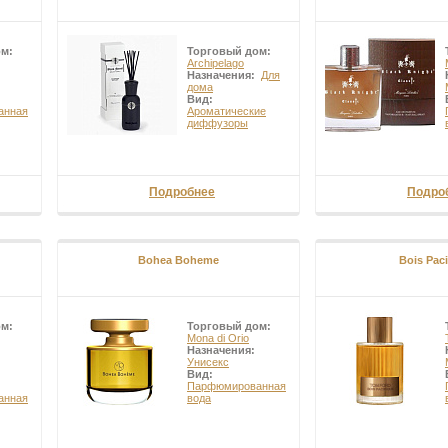
ом:
Торговый дом:
Archipelago
Назначения:
Для
дома
Вид:
анная
Ароматические
диффузоры
Подробнее
Подро
Bohea Boheme
Bois Paci
ом:
Торговый дом:
Mona di Orio
Назначения:
Унисекс
Вид:
Парфюмированная
анная
вода