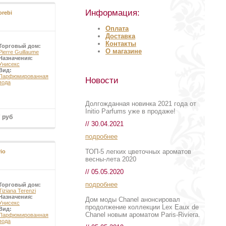
ть не что иное, как
Информация:
orebi
 больше и таким
. У разных видов дуба
Оплата
дуба венгерского, они
Доставка
 созревания плодов
Контакты
м, причисляемый
Торговый дом:
О магазине
Pierre Guillaume
Назначения:
Унисекс
Вид:
Парфюмированная
Новости
вода
Долгожданная новинка 2021 года от
Initio Parfums уже в продаже!
7 руб
// 30.04.2021
подробнее
ТОП-5 легких цветочных ароматов
io
весны-лета 2020
// 05.05.2020
подробнее
Торговый дом:
Tiziana Terenzi
Назначения:
Дом моды Chanel анонсировал
Унисекс
продолжение коллекции Lex Eaux de
Вид:
Chanel новым ароматом Paris-Riviera.
Парфюмированная
вода