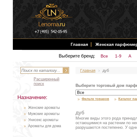
Главная
Женская парфюме
Выберите бренд:
Все
1-9
A
Главная
дуб
Расширенный
поиск
Выберите торговый дом парф
Назначение:
Фильтр товаров
Каталог п
Женские ароматы
дуб
Мужские ароматы
Многие виды этого рода принад
Унисекс ароматы
остающимися на растении по нес
Ароматы для дома
разрушаются постепенно. У одн
однополые: мужские и женские н
собраны висячими или стоячими