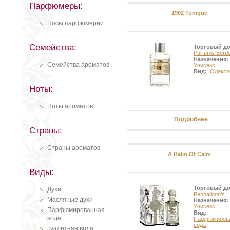
Парфюмеры:
женских цветов образуется множ
1902 Tonique
разросшееся цветоложе.При соз
образом формируется характерн
Носы парфюмерии
величина желудей и форма чешуе
длиной почти в сантиметр, отвёр
разрастается только одно гнез
Семейства:
Торговый д
справедливо к числу орехообра
Parfums Berd
Назначения:
Семейства ароматов
Унисекс
Вид:
Одекол
Ноты:
Ноты ароматов
Подробнее
Страны:
Страны ароматов
A Balm Of Calm
Виды:
Торговый д
Духи
Penhaligon's
Масляные духи
Назначения:
Унисекс
Парфюмированная
Вид:
вода
Парфюмиров
вода
Туалетная вода