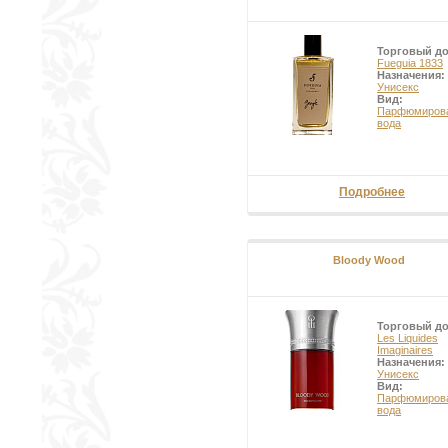
Торговый д
Fueguia 1833
Назначения:
Унисекс
Вид:
Парфюмиров
вода
Подробнее
Bloody Wood
Торговый д
Les Liquides
Imaginaires
Назначения:
Унисекс
Вид:
Парфюмиров
вода