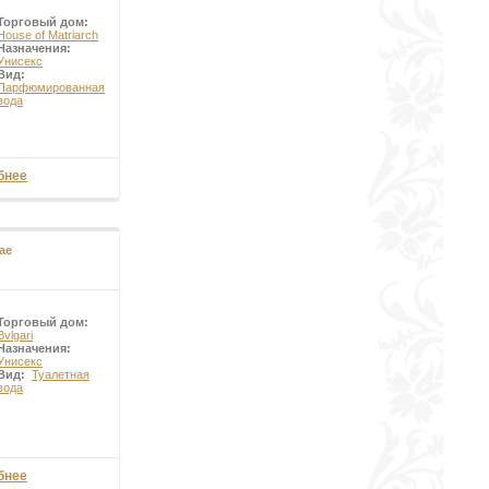
Торговый дом:
House of Matriarch
Назначения:
Унисекс
Вид:
Парфюмированная
вода
бнее
ae
Торговый дом:
Bvlgari
Назначения:
Унисекс
Вид:
Туалетная
вода
бнее