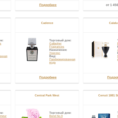
Подробнее
от 1 45
Cadence
Calalu
ом:
Торговый дом:
s
Gallagher
Fragrances
Назначения:
Унисекс
анная
Вид:
Парфюмированная
вода
Подробнее
Подро
Central Park West
Cerruti 1881 S
ом:
Торговый дом:
umeur
Bond No.9