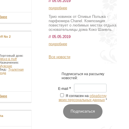
// 05.05.2019
подробнее
Трио новинок от Оливье Польжа -
бнее
парфюмера Chanel. Композиция
повествует о любимых местах отдыха
основательницы дома Коко Шанель.
// 05.05.2019
ff No 2
подробнее
Торговый дом:
Все новости
Alford & Hoff
Назначения:
Мужские
Вид:
Туалетная
вода
Подписаться на рассылку
новостей:
*
E-mail
Я согласен на
обработку
бнее
моих персональных данных
*
Подписаться
ta