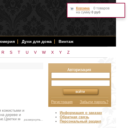
Корзина
0 товаров
на сумму
0 руб
фюмерия
Духи для дома
Винтаж
R
S
T
U
V
W
X
Y
Z
Регистрация
Забыли пароль?
и кожистыми и
Информация о заказах
 на дереве и
Обратная связь
ые.Цветки мелкие,
Персональный раздел
ки или серёжки, мужские
ые, но при основании