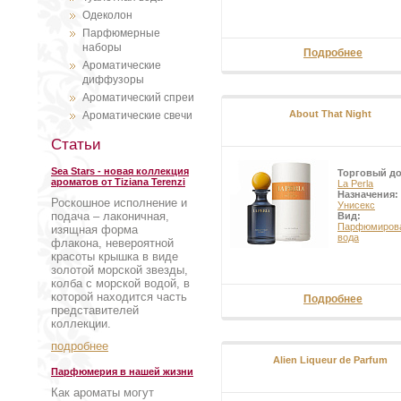
Одеколон
Парфюмерные
наборы
Подробнее
Ароматические
диффузоры
Ароматический спреи
About That Night
Ароматические свечи
Статьи
Sea Stars - новая коллекция
Торговый д
ароматов от Tiziana Terenzi
La Perla
Назначения:
Роскошное исполнение и
Унисекс
подача – лаконичная,
Вид:
Парфюмиров
изящная форма
вода
флакона, невероятной
красоты крышка в виде
золотой морской звезды,
колба с морской водой, в
которой находится часть
Подробнее
представителей
коллекции.
подробнее
Alien Liqueur de Parfum
Парфюмерия в нашей жизни
Как ароматы могут