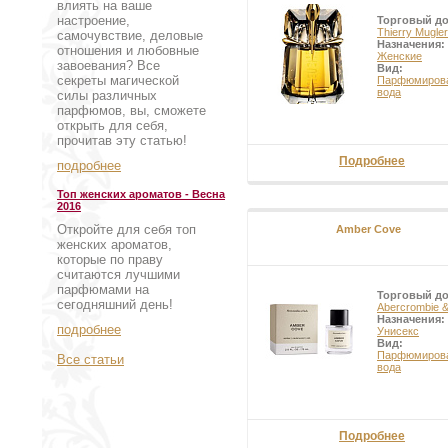
влиять на ваше
настроение,
Торговый д
Thierry Mugler
самочувствие, деловые
Назначения:
отношения и любовные
Женские
завоевания? Все
Вид:
секреты магической
Парфюмиров
вода
силы различных
парфюмов, вы, сможете
открыть для себя,
прочитав эту статью!
Подробнее
подробнее
Топ женских ароматов - Весна
2016
Откройте для себя топ
Amber Cove
женских ароматов,
которые по праву
считаются лучшими
парфюмами на
Торговый д
сегодняшний день!
Abercrombie &
Назначения:
подробнее
Унисекс
Вид:
Парфюмиров
Все статьи
вода
Подробнее