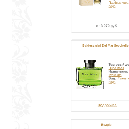
Парфюмиров
вода
от 3 070 руб
Baldessarini Del Mar Seychelle
Торговый д
Hugo Boss
Назначения:
Мужские
Вид:
Туалет
вода
Подробнее
Beagle