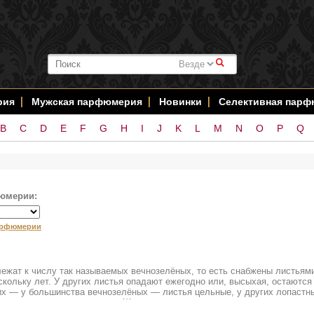
#
рия
Мужская парфюмерия
Новинки
Селективная пар
B
C
D
E
F
G
H
I
J
K
L
M
N
O
P
Q
юмерии:
арфюмерии
лежат к числу так называемых вечнозелёных, то есть снабжены листьям
кольку лет. У других листья опадают ежегодно или, высыхая, остаются
их — у большинства вечнозелёных — листья цельные, у других лопастн
а одном и том же растении. Женские цветки образуют небольшие пучоч
, часто длинными серёжками. Цветочные покровы простые, слабо развит