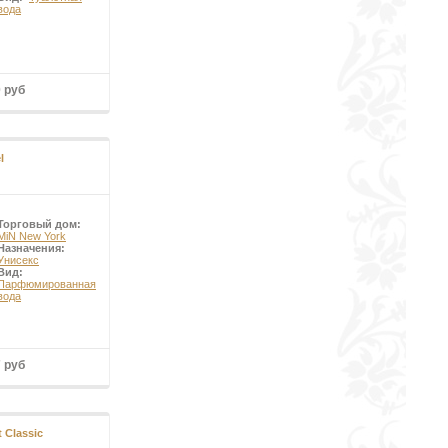
вода
0 руб
l
Торговый дом:
MiN New York
Назначения:
Унисекс
Вид:
Парфюмированная
вода
7 руб
 Classic