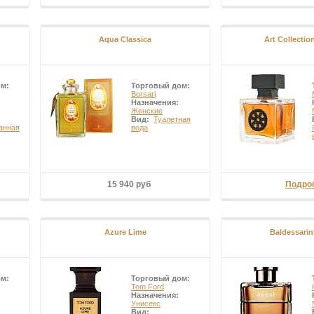
Aqua Classica
Art Collectio
ом:
Торговый дом:
Borsari
Назначения:
Женские
Вид:
Туалетная
анная
вода
15 940 руб
Подро
Azure Lime
Baldessarin
ом:
Торговый дом:
Tom Ford
Назначения:
Унисекс
Вид: