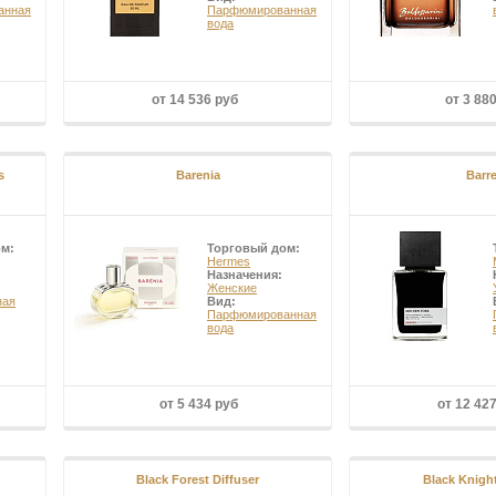
анная
Парфюмированная
вода
от 14 536 руб
от 3 88
s
Barenia
Barre
ом:
Торговый дом:
Hermes
Назначения:
Женские
ная
Вид:
Парфюмированная
вода
от 5 434 руб
от 12 42
Black Forest Diffuser
Black Knight