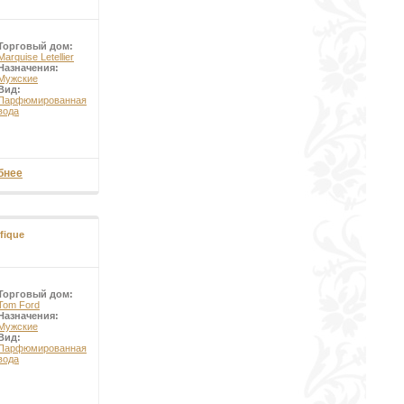
Торговый дом:
Marquise Letellier
Назначения:
Мужские
Вид:
Парфюмированная
вода
бнее
fique
Торговый дом:
Tom Ford
Назначения:
Мужские
Вид:
Парфюмированная
вода