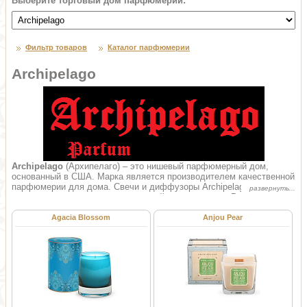
Выберите торговый дом парфюмерии:
Фильтр товаров
Каталог парфюмерии
Archipelago
Archipelago
(Архипелаго) – это нишевый парфюмерный дом,
основанный в США. Марка является производителем качественной
парфюмерии для дома. Свечи и диффузоры Archipelago,
создаются на базе оздоровительной ароматерапии. Растительные
формулы в превосходном исполнении, позволят вам найти
гармонию и покой, и по-настоящему расслабиться, после долгого
Agacia Blossom
Anjou Pear
дня.