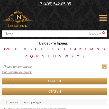
+7 (495) 542-05-95
#
Выберите бренд:
Все
1-9
A
B
C
D
E
F
G
H
I
J
K
L
M
N
O
P
Q
R
S
T
U
V
W
X
Y
Z
Расширенный поиск
КАТАЛОГ
СТАТЬИ
Главная
Archipelago