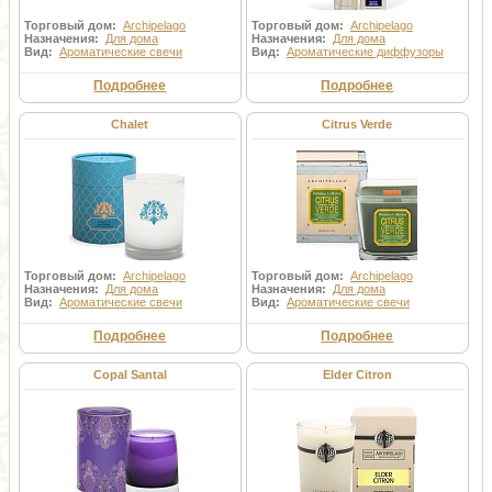
Торговый дом:
Archipelago
Торговый дом:
Archipelago
Назначения:
Для дома
Назначения:
Для дома
Вид:
Ароматические свечи
Вид:
Ароматические диффузоры
Подробнее
Подробнее
Chalet
Citrus Verde
Торговый дом:
Archipelago
Торговый дом:
Archipelago
Назначения:
Для дома
Назначения:
Для дома
Вид:
Ароматические свечи
Вид:
Ароматические свечи
Подробнее
Подробнее
Copal Santal
Elder Citron