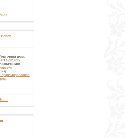
бнее
l Bench
Торговый дом:
MiN New York
Назначения:
Унисекс
Вид:
Парфюмированная
вода
бнее
an