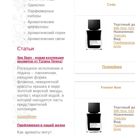
Coda
Одеколон
Парфюмерные
наборы
Ароматические
Торговый д
диффузоры
MiN New York
Назначения:
Ароматический спреи
Унисекс
Ароматические свечи
Вид:
Парфюмиров
вода
Статьи
Sea Stars - новая коллекция
ароматов от Tiziana Terenzi
Подробнее
Роскошное исполнение и
подача – лаконичная,
изящная форма
флакона, невероятной
красоты крышка в виде
Forever Now
золотой морской звезды,
колба с морской водой, в
которой находится часть
представителей
Торговый д
коллекции.
MiN New York
Назначения:
подробнее
Унисекс
Вид:
Парфюмерия в нашей жизни
Парфюмиров
вода
Как ароматы могут