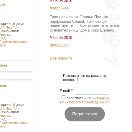
// 05.05.2019
oad
подробнее
Трио новинок от Оливье Польжа -
парфюмера Chanel. Композиция
Торговый дом:
повествует о любимых местах отдыха
MiN New York
основательницы дома Коко Шанель.
Назначения:
Унисекс
// 05.05.2019
Вид:
Парфюмированная
подробнее
вода
Все новости
бнее
Подписаться на рассылку
новостей:
rcus
*
E-mail
Я согласен на
обработку
моих персональных данных
*
Торговый дом:
MiN New York
Назначения:
Подписаться
Унисекс
Вид:
Парфюмированная
вода