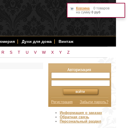
Корзина
0 товаров
на сумму
0 руб
фюмерия
Духи для дома
Винтаж
R
S
T
U
V
W
X
Y
Z
Регистрация
Забыли пароль?
Информация о заказах
Обратная связь
Персональный раздел