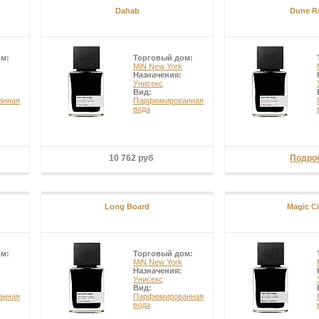
Dahab
Dune R
ом:
Торговый дом:
MiN New York
Назначения:
Унисекс
Вид:
анная
Парфюмированная
вода
10 762 руб
Подро
Long Board
Magic Ci
ом:
Торговый дом:
MiN New York
Назначения:
Унисекс
Вид:
анная
Парфюмированная
вода