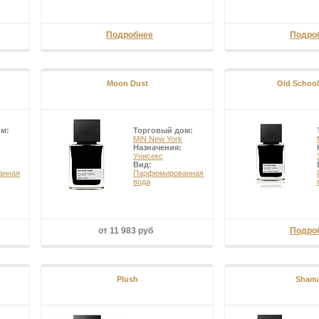
Подробнее
Подро
Moon Dust
Old Schoo
ом:
Торговый дом:
MiN New York
Назначения:
Унисекс
Вид:
анная
Парфюмированная
вода
от 11 983 руб
Подро
Plush
Sham