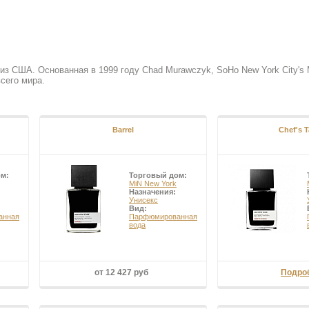
 из США. Основанная в 1999 году Chad Murawczyk, SoHo New York City's 
сего мира.
Barrel
Chef's T
ом:
Торговый дом:
MiN New York
Назначения:
Унисекс
Вид:
анная
Парфюмированная
вода
от 12 427 руб
Подро