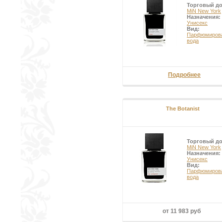
Торговый д
MiN New York
Назначения:
Унисекс
Вид:
Парфюмиров
вода
Подробнее
The Botanist
Торговый д
MiN New York
Назначения:
Унисекс
Вид:
Парфюмиров
вода
от 11 983 руб