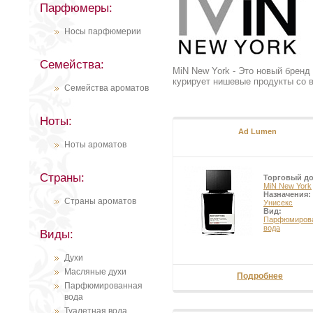
Парфюмеры:
Носы парфюмерии
Семейства:
MiN New York - Это новый бренд
курирует нишевые продукты со в
Семейства ароматов
Ноты:
Ad Lumen
Ноты ароматов
Страны:
Торговый д
MiN New York
Назначения:
Страны ароматов
Унисекс
Вид:
Парфюмиров
вода
Виды:
Духи
Масляные духи
Подробнее
Парфюмированная
вода
Туалетная вода