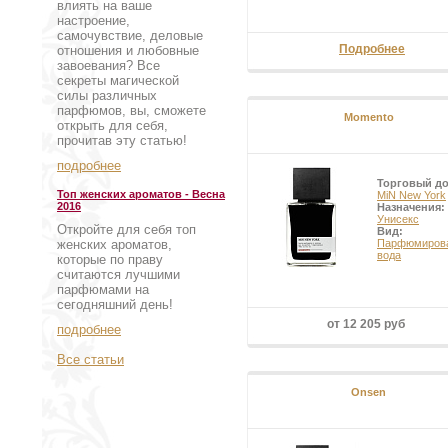
влиять на ваше
настроение,
самочувствие, деловые
Подробнее
отношения и любовные
завоевания? Все
секреты магической
силы различных
парфюмов, вы, сможете
Momento
открыть для себя,
прочитав эту статью!
подробнее
Торговый д
Топ женских ароматов - Весна
MiN New York
2016
Назначения:
Унисекс
Откройте для себя топ
Вид:
женских ароматов,
Парфюмиров
вода
которые по праву
считаются лучшими
парфюмами на
сегодняшний день!
от 12 205 руб
подробнее
Все статьи
Onsen