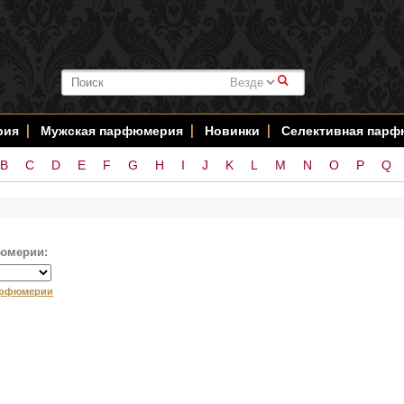
#
рия
Мужская парфюмерия
Новинки
Селективная пар
B
C
D
E
F
G
H
I
J
K
L
M
N
O
P
Q
юмерии:
арфюмерии