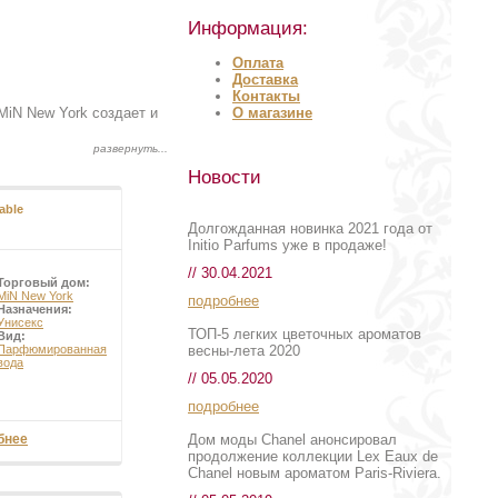
Информация:
Оплата
Доставка
Контакты
О магазине
MiN New York создает и
Новости
able
Долгожданная новинка 2021 года от
Initio Parfums уже в продаже!
// 30.04.2021
Торговый дом:
MiN New York
подробнее
Назначения:
Унисекс
ТОП-5 легких цветочных ароматов
Вид:
весны-лета 2020
Парфюмированная
вода
// 05.05.2020
подробнее
Дом моды Chanel анонсировал
бнее
продолжение коллекции Lex Eaux de
Chanel новым ароматом Paris-Riviera.