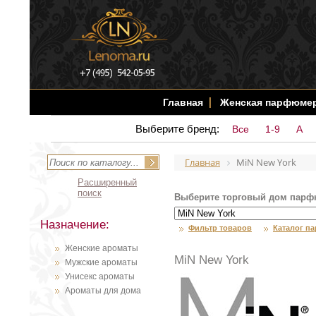
Главная
Женская парфюме
Выберите бренд:
Все
1-9
A
Главная
MiN New York
Расширенный
поиск
Выберите торговый дом парф
Назначение:
Фильтр товаров
Каталог п
Женские ароматы
MiN New York
Мужские ароматы
Унисекс ароматы
Ароматы для дома