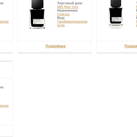
ом:
Торговый дом:
MiN New York
Назначения:
Унисекс
Вид:
анная
Парфюмированная
вода
Подробнее
Подро
ом:
анная