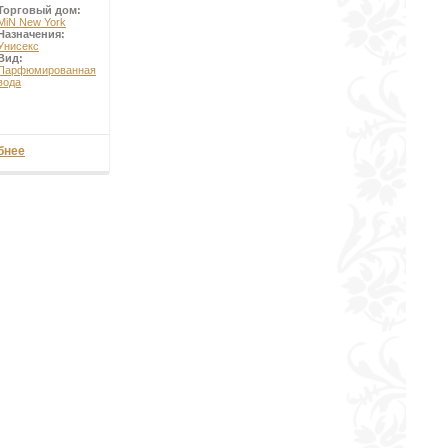
Торговый дом:
MiN New York
Назначения:
Унисекс
Вид:
Парфюмированная
вода
бнее