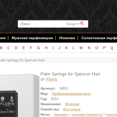
#
рия
Мужская парфюмерия
Новинки
Селективная пар
B
C
D
E
F
G
H
I
J
K
L
M
N
O
P
Q
Palm Springs for Spencer Hart
Palm Springs for Spencer Hart
от
Floris
Артикул:
16813
Вид:
Парфюмированная вода
Год:
2014
Назначения:
Мужские
Семейства:
Восточные
Ноты:
бергамот
/
гвоздика (пряность)
/
нерол