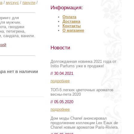
ра
/
мускус
/
пачули
/
Информация:
Оплата
рингс для
Доставка
для мужчин.
Контакты
ота, гвоздики
О магазине
на, петигрена,
, сандала, ванили.
ний
Новости
Долгожданная новинка 2021 года от
Initio Parfums уже в продаже!
ра нет в наличии
// 30.04.2021
подробнее
ТОП-5 легких цветочных ароматов
весны-лета 2020
// 05.05.2020
подробнее
Дом моды Chanel анонсировал
продолжение коллекции Lex Eaux de
Chanel новым ароматом Paris-Riviera.