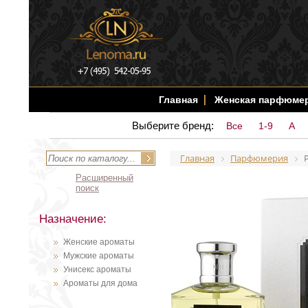
Главная
Женская парфюме
Выберите бренд:
Все
1-9
A
Главная
Парфюмерия
Расширенный
поиск
Назначение:
Женские ароматы
Мужские ароматы
Унисекс ароматы
Ароматы для дома