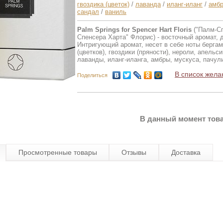
гвоздика (цветок)
/
лаванда
/
иланг-иланг
/
амб
сандал
/
ваниль
Palm Springs for Spencer Hart Floris
("Палм-Сп
Спенсера Харта" Флорис) - восточный аромат, 
Интригующий аромат, несет в себе ноты бергам
(цветков), гвоздики (пряности), нероли, апельси
лаванды, иланг-иланга, амбры, мускуса, пачули
В список жела
Поделиться
В данный момент това
Просмотренные товары
Отзывы
Доставка