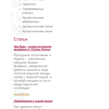
Одеколон
Парфюмерные
наборы
Ароматические
диффузоры
Ароматический спреи
Ароматические свечи
Статьи
Sea Stars - новая коллекция
ароматов от Tiziana Terenzi
Роскошное исполнение и
подача – лаконичная,
изящная форма
флакона, невероятной
красоты крышка в виде
золотой морской звезды,
колба с морской водой, в
которой находится часть
представителей
коллекции.
подробнее
Парфюмерия в нашей жизни
Как ароматы могут