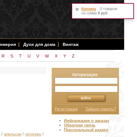
Корзина
0 товаров
на сумму
0 руб
фюмерия
Духи для дома
Винтаж
R
S
T
U
V
W
X
Y
Z
Регистрация
Забыли пароль?
Информация о заказах
Обратная связь
Персональный раздел
и
/
апельсин
/
петигрен
/