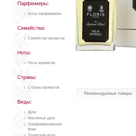
Парфюмеры:
Носы парфюмерии
Семейства:
Семейства ароматов
Ноты:
Ноты ароматов
Страны:
Страны ароматов
Рекомендуемые товары
Виды:
Духи
Масляные духи
Парфюмированная
вода
Туалетная вода