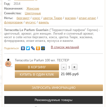
Год:
2014
Назначения:
Женские
Семейства:
Цветочные
Ноты:
бергамот
/
кокос
/
цветок Тиаре
/
жасмин
/
иланг-иланг
/
флердоранж
/
мускус
/
ваниль
Terracotta Le Parfum Guerlain
("Терракотовый парфюм" Герлен) -
цветочный, аромат, для женщин. Легкий и солнечный аромат,
несет в себе нотки бергамота, кокса, цветка Тиаре, жасмина,
флердоранжа, иланг-иланга, мускуса и ванили.
В список желаний
Поделиться
Terracotta Le Parfum 100 мл. ТЕСТЕР
-
+
В КОРЗИНУ
1
21 085 руб
КУПИТЬ В ОДИН КЛИК
ЗАПРОСИТЬ ИНФОРМАЦИЮ
Рекомендуемые товары