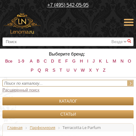
+7 (495) 542-05-95
#
Выберите бренд:
Все
1-9
A
B
C
D
E
F
G
H
I
J
K
L
M
N
O
P
Q
R
S
T
U
V
W
X
Y
Z
Расширенный поиск
КАТАЛОГ
СТАТЬИ
Главная
Парфюмерия
Terracotta Le Parfum