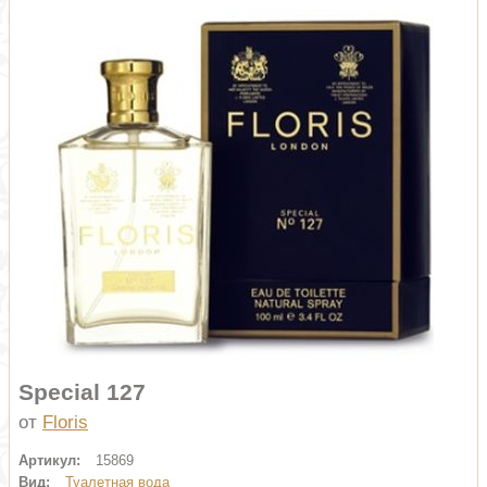
Special 127
от
Floris
Артикул:
15869
Вид:
Туалетная вода