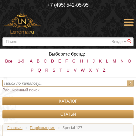
+7 (495) 542-05-95
#
Выберите бренд:
Все
1-9
A
B
C
D
E
F
G
H
I
J
K
L
M
N
O
P
Q
R
S
T
U
V
W
X
Y
Z
Расширенный поиск
КАТАЛОГ
СТАТЬИ
Главная
Парфюмерия
Special 127