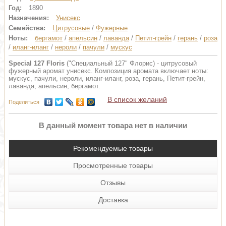
Год:
1890
Назначения:
Унисекс
Семейства:
Цитрусовые
/
Фужерные
Ноты:
бергамот
/
апельсин
/
лаванда
/
Петит-грейн
/
герань
/
роза
/
иланг-иланг
/
нероли
/
пачули
/
мускус
Special 127 Floris
("Специальный 127" Флорис) - цитрусовый
фужерный аромат унисекс. Композиция аромата включает ноты:
мускус, пачули, нероли, иланг-иланг, роза, герань, Петит-грейн,
лаванда, апельсин, бергамот.
В список желаний
Поделиться
В данный момент товара нет в наличии
Рекомендуемые товары
Просмотренные товары
Отзывы
Доставка