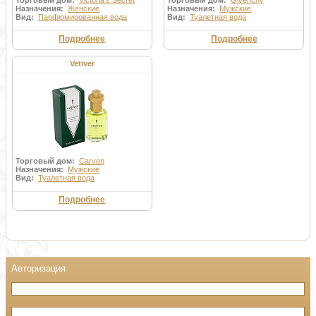
Торговый дом:
Victoria's Secret
Торговый дом:
Givenchy
Назначения:
Женские
Назначения:
Мужские
Вид:
Парфюмированная вода
Вид:
Туалетная вода
Подробнее
Подробнее
Vetiver
Торговый дом:
Carven
Назначения:
Мужские
Вид:
Туалетная вода
Подробнее