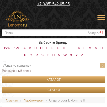
+7 (495) 542-05-95
#
Выберите бренд:
Все
1-9
A
B
C
D
E
F
G
H
I
J
K
L
M
N
O
P
Q
R
S
T
U
V
W
X
Y
Z
Расширенный поиск
КАТАЛОГ
СТАТЬИ
Главная
Парфюмерия
Ungaro pour L'Homme II