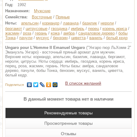
Год:
1992
Назначения:
Мужские
Семейства:
Восточные
/
Пряные
Ноты:
апельсин
/
кориандр
/
лаванда
/
базилик
/
нероли
/
бергамот
/
цитрусовые
/
гвоздика
/
имбирь
/
перец
/
корень ириса
/
жасмин
/
роза
/
герань
/
кожа
/
амбра
/
сандаловое дерево
/
бобы
Тонка
/
пачули
/
мускус
/
бензоин
/
циветта
/
ваниль
/
белый кедр
Ungaro pour L'Homme II Emanuel Ungaro
("Унгаро пюр ЛьХомм 2"
Эмануэль Унгаро) - восточный пряный аромат для мужчин.
Верхние ноты: кориандр, апельсин, базилик, лаванда, бергамот,
нероли, цитрусы. Ноты сердца: имбирь, гвоздика, корень ириса,
перец, роза, жасмин, герань. Ноты базы: амбра, сандаловое
дерево, пачули, бобы Тонка, бензоин, мускус, ваниль, циветта,
белый кедр.
В список желаний
Поделиться
В данный момент товара нет в наличии
Рекомендуемые товары
Просмотренные товары
Отзывы