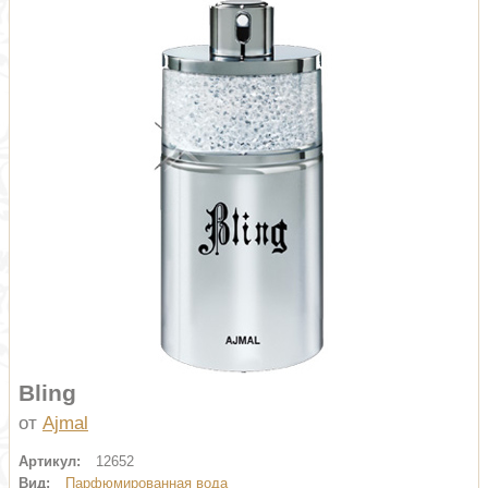
Bling
от
Ajmal
Артикул:
12652
Вид:
Парфюмированная вода