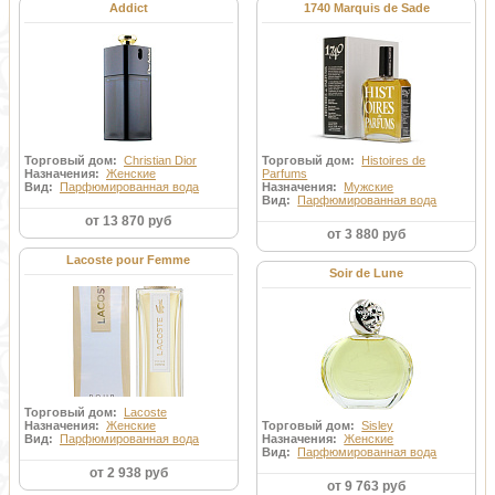
Addict
1740 Marquis de Sade
Торговый дом:
Christian Dior
Торговый дом:
Histoires de
Назначения:
Женские
Parfums
Вид:
Парфюмированная вода
Назначения:
Мужские
Вид:
Парфюмированная вода
от 13 870 руб
от 3 880 руб
Lacoste pour Femme
Soir de Lune
Торговый дом:
Lacoste
Назначения:
Женские
Торговый дом:
Sisley
Вид:
Парфюмированная вода
Назначения:
Женские
Вид:
Парфюмированная вода
от 2 938 руб
от 9 763 руб