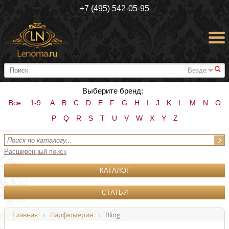
+7 (495) 542-05-95
#
Выберите бренд:
Все
1-9
A
B
C
D
E
F
G
H
I
J
K
L
M
N
O
P
Q
R
S
T
U
V
W
X
Y
Z
Расширенный поиск
КАТАЛОГ
СТАТЬИ
Главная
Парфюмерия
Bling