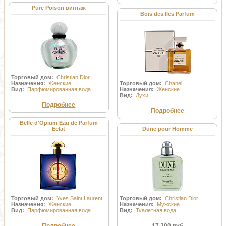
Pure Poison винтаж
Bois des Iles Parfum
Торговый дом:
Christian Dior
Назначения:
Женские
Торговый дом:
Chanel
Вид:
Парфюмированная вода
Назначения:
Женские
Вид:
Духи
Подробнее
Подробнее
Belle d'Opium Eau de Parfum
Eclat
Dune pour Homme
Торговый дом:
Yves Saint Laurent
Торговый дом:
Christian Dior
Назначения:
Женские
Назначения:
Мужские
Вид:
Парфюмированная вода
Вид:
Туалетная вода