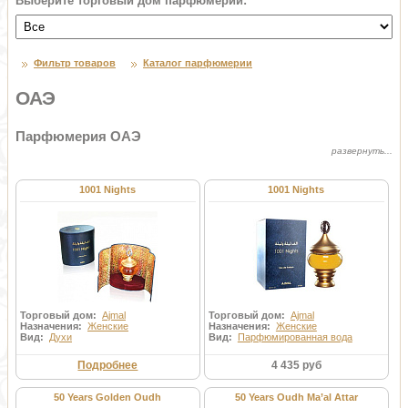
Выберите торговый дом парфюмерии:
Фильтр товаров
Каталог парфюмерии
ОАЭ
Парфюмерия ОАЭ
1001 Nights
1001 Nights
Торговый дом:
Ajmal
Торговый дом:
Ajmal
Назначения:
Женские
Назначения:
Женские
Вид:
Духи
Вид:
Парфюмированная вода
Подробнее
4 435 руб
50 Years Golden Oudh
50 Years Oudh Ma’al Attar