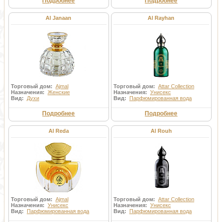
Подробнее
Подробнее
Al Janaan
Al Rayhan
Торговый дом:
Ajmal
Торговый дом:
Attar Collection
Назначения:
Женские
Назначения:
Унисекс
Вид:
Духи
Вид:
Парфюмированная вода
Подробнее
Подробнее
Al Reda
Al Rouh
Торговый дом:
Ajmal
Торговый дом:
Attar Collection
Назначения:
Унисекс
Назначения:
Унисекс
Вид:
Парфюмированная вода
Вид:
Парфюмированная вода