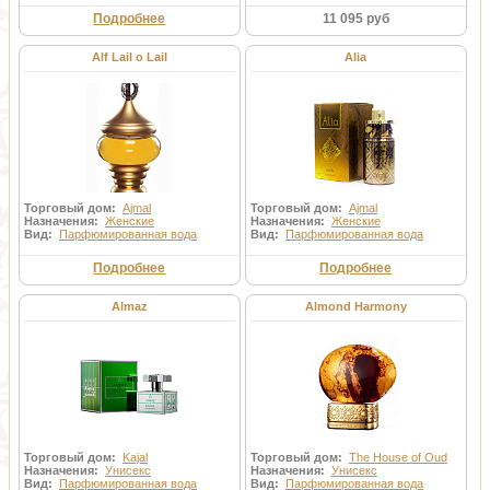
Подробнее
11 095 руб
Alf Lail o Lail
Alia
Торговый дом:
Ajmal
Торговый дом:
Ajmal
Назначения:
Женские
Назначения:
Женские
Вид:
Парфюмированная вода
Вид:
Парфюмированная вода
Подробнее
Подробнее
Almaz
Almond Harmony
Торговый дом:
Kajal
Торговый дом:
The House of Oud
Назначения:
Унисекс
Назначения:
Унисекс
Вид:
Парфюмированная вода
Вид:
Парфюмированная вода