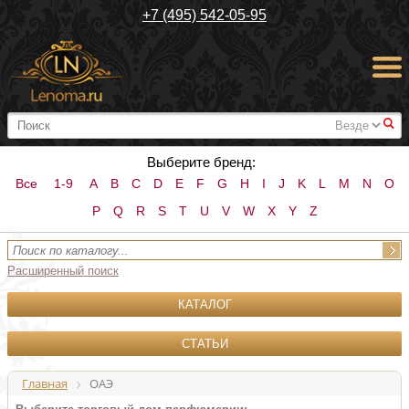
+7 (495) 542-05-95
#
Выберите бренд:
Все
1-9
A
B
C
D
E
F
G
H
I
J
K
L
M
N
O
P
Q
R
S
T
U
V
W
X
Y
Z
Расширенный поиск
КАТАЛОГ
СТАТЬИ
Главная
ОАЭ