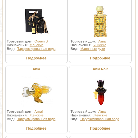
Торговый дом:
Queen B
Торговый дом:
Ajmal
Назначения:
Женские
Назначения:
Унисекс
Вид:
Парфюмированная вода
Вид:
Масляные духи
Подробнее
Подробнее
Abia
Abia Noir
Торговый дом:
Ajmal
Торговый дом:
Ajmal
Назначения:
Женские
Назначения:
Женские
Вид:
Парфюмированная вода
Вид:
Парфюмированная вода
Подробнее
Подробнее