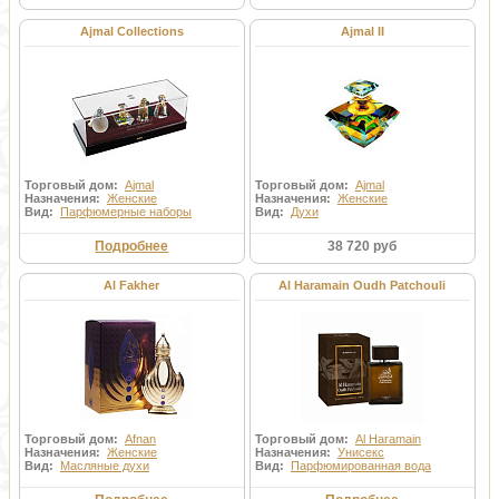
Ajmal Collections
Ajmal II
Торговый дом:
Ajmal
Торговый дом:
Ajmal
Назначения:
Женские
Назначения:
Женские
Вид:
Парфюмерные наборы
Вид:
Духи
Подробнее
38 720 руб
Al Fakher
Al Haramain Oudh Patchouli
Торговый дом:
Afnan
Торговый дом:
Al Haramain
Назначения:
Женские
Назначения:
Унисекс
Вид:
Масляные духи
Вид:
Парфюмированная вода