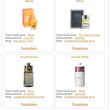
Abraaj
Abraj
Торговый дом:
Afnan
Торговый дом:
The Spirit of Dubai
Назначения:
Унисекс
Назначения:
Унисекс
Вид:
Масляные духи
Вид:
Парфюмированная вода
Подробнее
Подробнее
Accord Boise
Accord Violet
Торговый дом:
Ajmal
Торговый дом:
Ajmal
Назначения:
Мужские
Назначения:
Женские
Вид:
Парфюмированная вода
Вид:
Парфюмированная вода
Подробнее
Подробнее