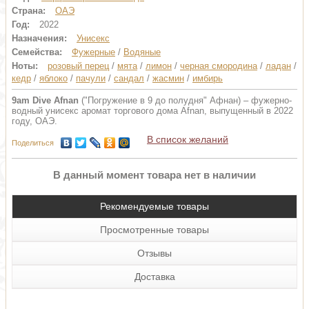
Страна:
ОАЭ
Год:
2022
Назначения:
Унисекс
Семейства:
Фужерные
/
Водяные
Ноты:
розовый перец
/
мята
/
лимон
/
черная смородина
/
ладан
/
кедр
/
яблоко
/
пачули
/
сандал
/
жасмин
/
имбирь
9am Dive Afnan
("Погружение в 9 до полудня" Афнан) – фужерно-
водный унисекс аромат торгового дома Afnan, выпущенный в 2022
году, ОАЭ.
В список желаний
Поделиться
В данный момент товара нет в наличии
Рекомендуемые товары
Просмотренные товары
Отзывы
Доставка