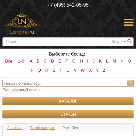
+7 (495) 542-05-95
#
Выберите бренд:
Все
1-9
A
B
C
D
E
F
G
H
I
J
K
L
M
N
O
P
Q
R
S
T
U
V
W
X
Y
Z
Расширенный поиск
КАТАЛОГ
СТАТЬИ
Главная
Парфюмерия
9am Dive