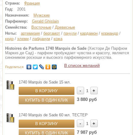
Страна:
Франция
Год:
2001
Назначения:
Мужские
Парфюмер:
Gerald Ghislain
Семейства:
Восточные
/
Древесные
Ноты:
артемизия
/
бергамот
/
пачули
/
кардамон
/
кориандр
/
кедр
/
элеми
/
лабданум
/
кожа
Histoires de Parfums 1740 Marquis de Sade
(Хистори Де Парфюм
Маркиз де Сад) - парфюм пробуждает чувства и красоту, является
синонимом роскоши и высокого парфюмерного искусства.
В список желаний
Поделиться
1740 Marquis de Sade 15 мл.
-
+
В КОРЗИНУ
1
3 880 руб
КУПИТЬ В ОДИН КЛИК
1740 Marquis de Sade 60 мл. ТЕСТЕР
-
+
В КОРЗИНУ
1
7 987 руб
КУПИТЬ В ОДИН КЛИК