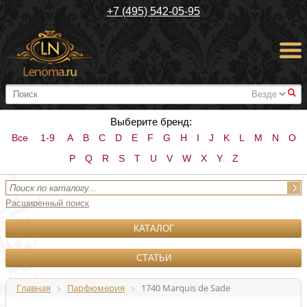
+7 (495) 542-05-95
#
Выберите бренд:
Все
1-9
A
B
C
D
E
F
G
H
I
J
K
L
M
N
O
P
Q
R
S
T
U
V
W
X
Y
Z
Расширенный поиск
КАТАЛОГ
СТАТЬИ
Главная
Парфюмерия
1740 Marquis de Sade