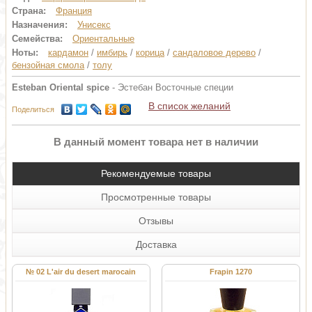
Страна:
Франция
Назначения:
Унисекс
Семейства:
Ориентальные
Ноты:
кардамон
/
имбирь
/
корица
/
сандаловое дерево
/
бензойная смола
/
толу
Esteban Oriental spice
- Эстебан Восточные специи
В список желаний
Поделиться
В данный момент товара нет в наличии
Рекомендуемые товары
Просмотренные товары
Отзывы
Доставка
№ 02 L'air du desert marocain
Frapin 1270