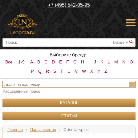
+7 (495) 542-05-95
#
Выберите бренд:
Все
1-9
A
B
C
D
E
F
G
H
I
J
K
L
M
N
O
P
Q
R
S
T
U
V
W
X
Y
Z
Расширенный поиск
КАТАЛОГ
СТАТЬИ
Главная
Парфюмерия
Oriental spice