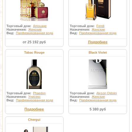
Торговый дом:
Amouage
Торговый дом:
Fendi
Назначения:
Женские
Назначения:
Женские
Вид:
Парфюмированная вода
Вид:
Парфюмированная вода
от 25 192 руб
Подробнее
Tabac Rouge
Black Violet
Торговый дом:
Phaedon
Торговый дом:
Alyson Oldoini
Назначения:
Унисекс
Назначения:
Женские
Вид:
Парфюмированная вода
Вид:
Парфюмированная вода
Подробнее
5 380 руб
Chergui