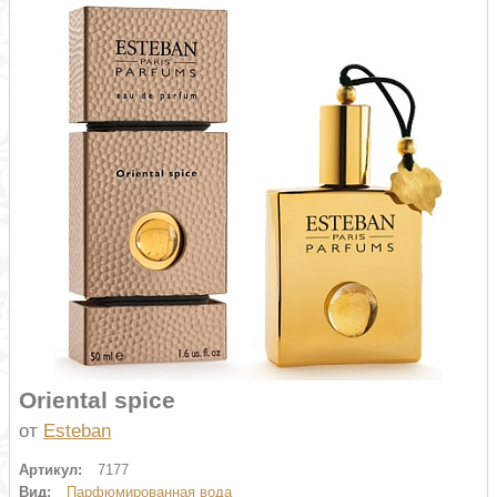
Oriental spice
от
Esteban
Артикул:
7177
Вид:
Парфюмированная вода