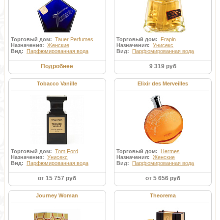
Торговый дом:
Tauer Perfumes
Торговый дом:
Frapin
Назначения:
Женские
Назначения:
Унисекс
Вид:
Парфюмированная вода
Вид:
Парфюмированная вода
Подробнее
9 319 руб
Tobacco Vanille
Elixir des Merveilles
Торговый дом:
Tom Ford
Торговый дом:
Hermes
Назначения:
Унисекс
Назначения:
Женские
Вид:
Парфюмированная вода
Вид:
Парфюмированная вода
от 15 757 руб
от 5 656 руб
Journey Woman
Theorema