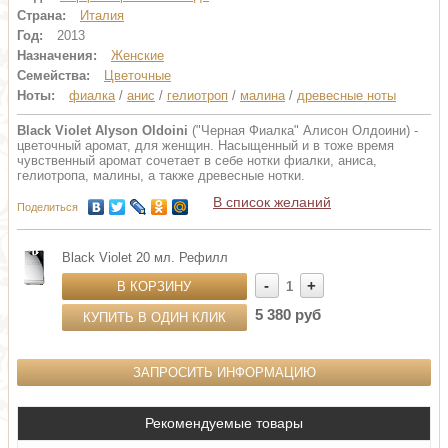
Страна:
Италия
Год:
2013
Назначения:
Женские
Семейства:
Цветочные
Ноты:
фиалка
/
анис
/
гелиотроп
/
малина
/
древесные ноты
Black Violet Alyson Oldoini
("Черная Фиалка" Алисон Олдоини) -
цветочный аромат, для женщин. Насыщенный и в тоже время
чувственный аромат сочетает в себе нотки фиалки, аниса,
гелиотропа, малины, а также древесные нотки.
В список желаний
Поделиться
Black Violet 20 мл. Рефилл
-
+
В КОРЗИНУ
1
5 380 руб
КУПИТЬ В ОДИН КЛИК
ЗАПРОСИТЬ ИНФОРМАЦИЮ
Рекомендуемые товары