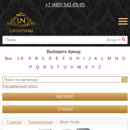
+7 (495) 542-05-95
#
Выберите бренд:
Все
1-9
A
B
C
D
E
F
G
H
I
J
K
L
M
N
O
P
Q
R
S
T
U
V
W
X
Y
Z
Расширенный поиск
КАТАЛОГ
СТАТЬИ
Главная
Парфюмерия
Black Violet