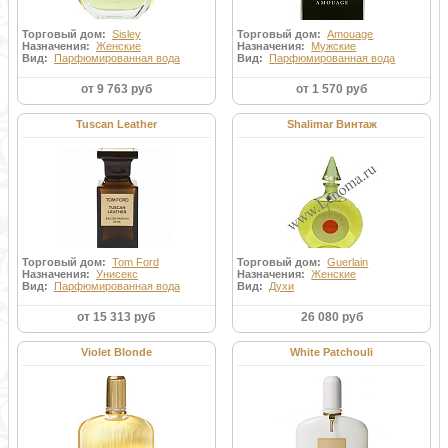
Торговый дом:
Sisley
Торговый дом:
Amouage
Назначения:
Женские
Назначения:
Мужские
Вид:
Парфюмированная вода
Вид:
Парфюмированная вода
от 9 763 руб
от 1 570 руб
Tuscan Leather
Shalimar Винтаж
Торговый дом:
Tom Ford
Торговый дом:
Guerlain
Назначения:
Унисекс
Назначения:
Женские
Вид:
Парфюмированная вода
Вид:
Духи
от 15 313 руб
26 080 руб
Violet Blonde
White Patchouli