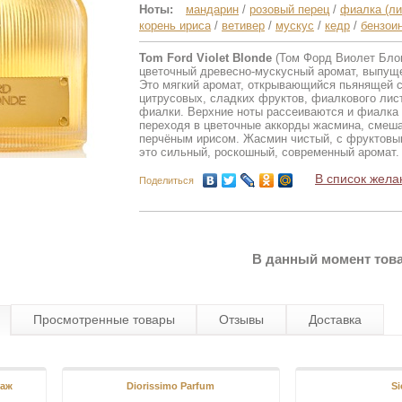
Ноты:
мандарин
/
розовый перец
/
фиалка (ли
корень ириса
/
ветивер
/
мускус
/
кедр
/
бензои
Tom Ford Violet Blonde
(Том Форд Виолет Блон
цветочный древесно-мускусный аромат, выпуще
Это мягкий аромат, открывающийся пьянящей 
цитрусовых, сладких фруктов, фиалкового лис
фиалки. Верхние ноты рассеиваются и фиалка 
переходя в цветочные аккорды жасмина, смеша
перчёным ирисом. Жасмин чистый, с фруктовы
это сильный, роскошный, современный аромат.
В список жела
Поделиться
В данный момент това
Просмотренные товары
Отзывы
Доставка
таж
Diorissimo Parfum
Si