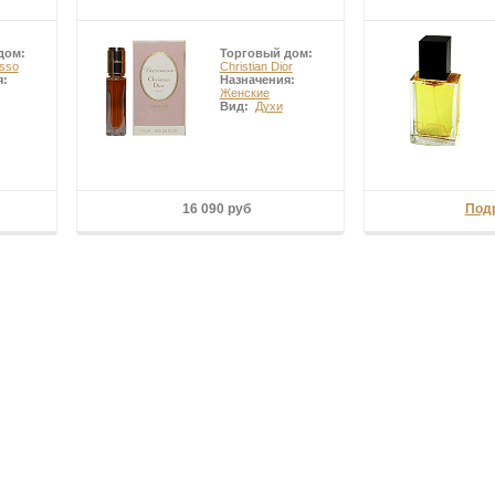
дом:
Торговый дом:
sso
Christian Dior
я:
Назначения:
Женские
Вид:
Духи
16 090 руб
Под