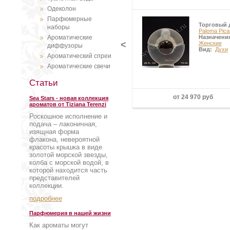
Одеколон
Парфюмерные
Торговый 
наборы
Paloma Pica
Ароматические
Назначени
<
Женские
диффузоры
Вид:
Духи
Ароматический спреи
Ароматические свечи
Статьи
от 24 970 руб
Sea Stars - новая коллекция
ароматов от Tiziana Terenzi
Роскошное исполнение и
подача – лаконичная,
изящная форма
флакона, невероятной
красоты крышка в виде
золотой морской звезды,
колба с морской водой, в
которой находится часть
представителей
коллекции.
подробнее
Парфюмерия в нашей жизни
Как ароматы могут