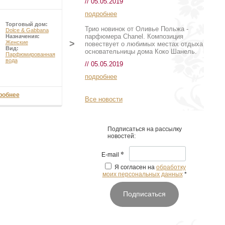
// 05.05.2019
подробнее
Торговый дом:
Торговый дом:
Трио новинок от Оливье Польжа -
Dolce & Gabbana
Hermes
парфюмера Chanel. Композиция
Назначения:
Назначения:
>
Женские
Женские
повествует о любимых местах отдыха
Вид:
Вид:
Туалетная
основательницы дома Коко Шанель.
Парфюмированная
вода
вода
// 05.05.2019
подробнее
робнее
8 098 руб
Все новости
Подписаться на рассылку
новостей:
*
E-mail
Я согласен на
обработку
моих персональных данных
*
Подписаться