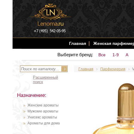
Главная
Женская парфюме
Выберите бренд:
Все
1-9
A
Главная
Парфюмерия
Расширенный
поиск
Назначение:
Женские ароматы
Мужские ароматы
Унисекс ароматы
Ароматы для дома