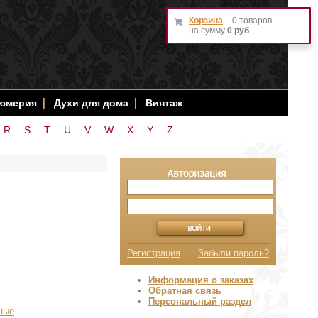
Корзина
0 товаров
на сумму
0 руб
фюмерия
Духи для дома
Винтаж
R
S
T
U
V
W
X
Y
Z
Регистрация
Забыли пароль?
Информация о заказах
Обратная связь
Персональный раздел
ные