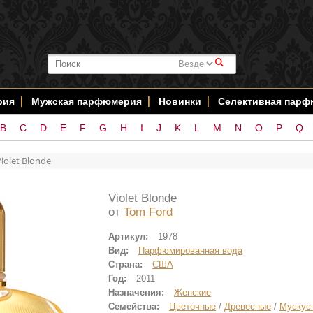
#
рия
Мужская парфюмерия
Новинки
Селективная пар
B
C
D
E
F
G
H
I
J
K
L
M
N
O
P
Q
Violet Blonde
Violet Blonde
от
Tom Ford
Артикул:
1978
Вид:
Парфюмированная вода
Страна:
США
Год:
2011
Назначения:
Женские
Семейства:
Цветочные
/
Древесные
/
Мускус