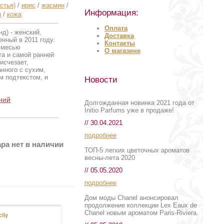
стья)
/
ирис
/
жасмин
/
Информация:
н
/
кожа
Оплата
д) - женский,
Доставка
нный в 2011 году.
Контакты
смесью
О магазине
та и самой ранней
исчезает,
нного с сухим,
м подтекстом, и
Новости
ний
Долгожданная новинка 2021 года от
Initio Parfums уже в продаже!
// 30.04.2021
подробнее
ра нет в наличии
ТОП-5 легких цветочных ароматов
весны-лета 2020
// 05.05.2020
подробнее
Дом моды Chanel анонсировал
продолжение коллекции Lex Eaux de
Chanel новым ароматом Paris-Riviera.
cily
Kelly Caleche