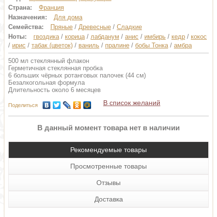
Страна:
Франция
Назначения:
Для дома
Семейства:
Пряные
/
Древесные
/
Сладкие
Ноты:
гвоздика
/
корица
/
лабданум
/
анис
/
имбирь
/
кедр
/
кокос
/
ирис
/
табак (цветок)
/
ваниль
/
пралине
/
бобы Тонка
/
амбра
500 мл стеклянный флакон
Герметичная стеклянная пробка
6 больших чёрных ротанговых палочек (44 см)
Безалкогольная формула
Длительность около 6 месяцев
В список желаний
Поделиться
В данный момент товара нет в наличии
Рекомендуемые товары
Просмотренные товары
Отзывы
Доставка