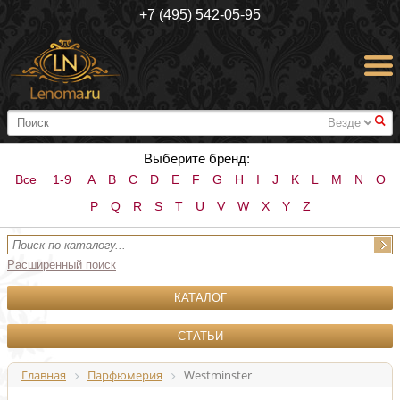
+7 (495) 542-05-95
#
Выберите бренд:
Все
1-9
A
B
C
D
E
F
G
H
I
J
K
L
M
N
O
P
Q
R
S
T
U
V
W
X
Y
Z
Расширенный поиск
КАТАЛОГ
СТАТЬИ
Главная
Парфюмерия
Westminster