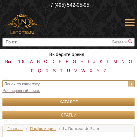
+7 (495) 542-05-95
#
Выберите бренд:
Все
1-9
A
B
C
D
E
F
G
H
I
J
K
L
M
N
O
P
Q
R
S
T
U
V
W
X
Y
Z
Расширенный поиск
КАТАЛОГ
СТАТЬИ
Главная
Парфюмерия
La Douceur de Siam