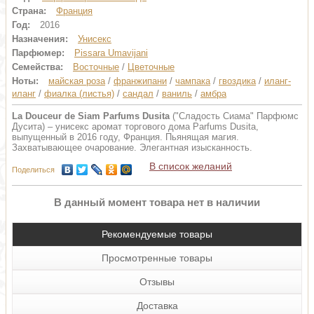
Страна:
Франция
Год:
2016
Назначения:
Унисекс
Парфюмер:
Pissara Umavijani
Семейства:
Восточные
/
Цветочные
Ноты:
майская роза
/
франжипани
/
чампака
/
гвоздика
/
иланг-
иланг
/
фиалка (листья)
/
сандал
/
ваниль
/
амбра
La Douceur de Siam Parfums Dusita
("Сладость Сиама" Парфюмс
Дусита) – унисекс аромат торгового дома Parfums Dusita,
выпущенный в 2016 году, Франция. Пьянящая магия.
Захватывающее очарование. Элегантная изысканность.
В список желаний
Поделиться
В данный момент товара нет в наличии
Рекомендуемые товары
Просмотренные товары
Отзывы
Доставка