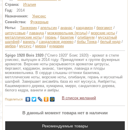
Страна:
Италия
Год:
2014
Назначения:
Унисекс
Семейства:
Фужерные
Ноты:
Танжерин
/
апельсин
/
ананас
/
кардамон
/
бергамот
/
цитрусовые
/
лаванда
/
можжевельник (ягоды)
/
морские ноты
/
металлические ноты
/
герань
/
базилик
/
олибанум
/
мускатный
шалфей
/
ваниль
/
сандаловое дерево
/
бобы Тонка
/
белый кедр
/
амбра
/
мускус
/
мирра
/
кумарин
Spigo 1920 Bois 1920
("Спиго 1920" Боис 1920) - аромат в стиле
унисекс, выпущен в 2014 году. Принадлежит к группе фужерных
ароматов. Верхние ноты раскрываются ароматом цитрусы,
бергамот, кардамон, ананас, тангерин, лаванда и плоды
можжевельника. В сердце слышны оттенки базилика,
метллические ноты, морские ноты, олибанум, герань и мускатный
шалфей. Завершает ансамбль база из нот мускуса, Амбретты,
Кашемирового дерева, кумарина, мирро, сандалового дерева,
белого кедра, ванили и амбры.
В список желаний
Поделиться
В данный момент товара нет в наличии
Рекомендуемые товары