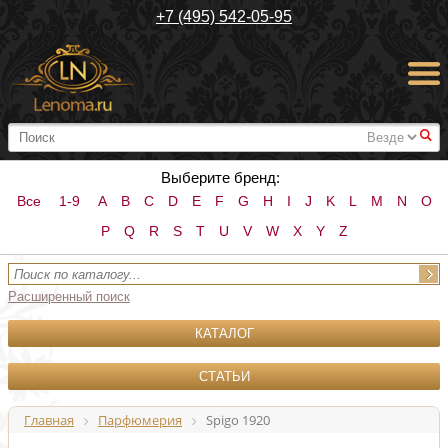
+7 (495) 542-05-95
#
Выберите бренд:
Все
1-9
A
B
C
D
E
F
G
H
I
J
K
L
M
N
O
P
Q
R
S
T
U
V
W
X
Y
Z
Расширенный поиск
КАТАЛОГ
СТАТЬИ
Главная
Парфюмерия
Spigo 1920