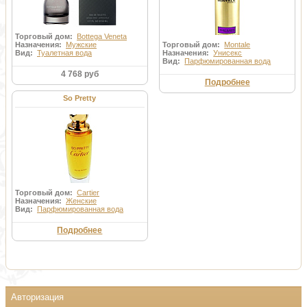
Торговый дом:
Bottega Veneta
Назначения:
Мужские
Торговый дом:
Montale
Вид:
Туалетная вода
Назначения:
Унисекс
Вид:
Парфюмированная вода
4 768 руб
Подробнее
So Pretty
Торговый дом:
Cartier
Назначения:
Женские
Вид:
Парфюмированная вода
Подробнее