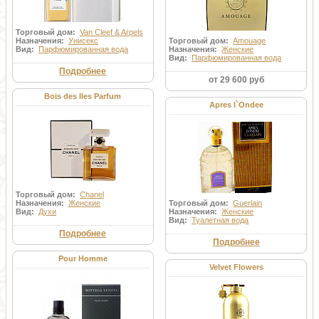
Торговый дом:
Van Cleef & Arpels
Назначения:
Унисекс
Торговый дом:
Amouage
Вид:
Парфюмированная вода
Назначения:
Женские
Вид:
Парфюмированная вода
Подробнее
от 29 600 руб
Bois des Iles Parfum
Apres l`Ondee
Торговый дом:
Chanel
Назначения:
Женские
Торговый дом:
Guerlain
Вид:
Духи
Назначения:
Женские
Вид:
Туалетная вода
Подробнее
Подробнее
Pour Homme
Velvet Flowers