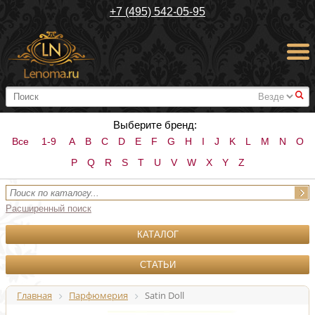
+7 (495) 542-05-95
#
Выберите бренд:
Все
1-9
A
B
C
D
E
F
G
H
I
J
K
L
M
N
O
P
Q
R
S
T
U
V
W
X
Y
Z
Расширенный поиск
КАТАЛОГ
СТАТЬИ
Главная
Парфюмерия
Satin Doll