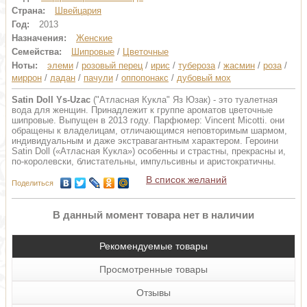
Страна:
Швейцария
Год:
2013
Назначения:
Женские
Семейства:
Шипровые
/
Цветочные
Ноты:
элеми
/
розовый перец
/
ирис
/
тубероза
/
жасмин
/
роза
/
миррон
/
ладан
/
пачули
/
оппопонакс
/
дубовый мох
Satin Doll Ys-Uzac
("Атласная Кукла" Яз Юзак) - это туалетная
вода для женщин. Принадлежит к группе ароматов цветочные
шипровые. Выпущен в 2013 году. Парфюмер: Vincent Micotti. они
обращены к владелицам, отличающимся неповторимым шармом,
индивидуальным и даже экстравагантным характером. Героини
Satin Doll («Атласная Кукла») особенны и страстны, прекрасны и,
по-королевски, блистательны, импульсивны и аристократичны.
В список желаний
Поделиться
В данный момент товара нет в наличии
Рекомендуемые товары
Просмотренные товары
Отзывы