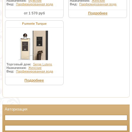
Назначения:
Мужские
Назначения:
Женские
Вид:
Парфюмированная вода
Вид:
Парфюмированная вода
от 1 570 руб
Подробнее
Fumerie Turque
Торговый дом:
Serge Lutens
Назначения:
Женские
Вид:
Парфюмированная вода
Подробнее